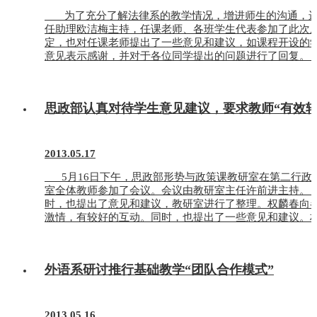
为了充分了解法律系的教学情况，增进师生的沟通，进一步
任助理欧洁梅主持，任课老师、各班学生代表参加了此
定，也对任课老师提出了一些意见和建议，如课程开设的
意见表示感谢，并对于各位同学提出的问题进行了回复。 
思政部认真对待学生意见建议，要求教师“有效转
2013.05.17
5月16日下午，思政部形势与政策课教研室在第二行政楼
室全体教师参加了会议。会议由教研室主任许前进主持
时，也提出了意见和建议，教研室进行了整理。权麟春向各
激情，有较好的互动。同时，也提出了一些意见和建议。权
外语系研讨推行基础教学“团队合作模式”
2013.05.16