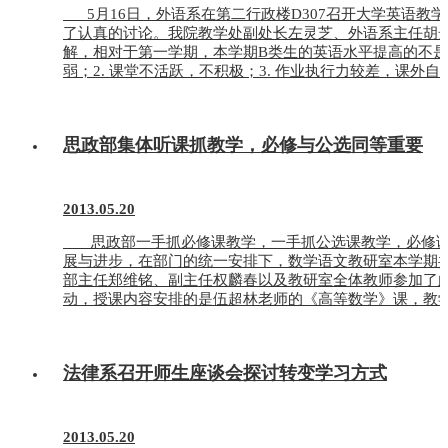
5月16日，外语系在第二行政楼D307召开大学英语教学
了认真的讨论。我院教学处副处长左灵芝、外语系主任
解，相对于第一学期，本学期B类生的英语水平提高的不是
弱；2. 课堂不活跃，不积极；3. 作业执行力较差，课外自
思政部集体听课抓教学，必修与公选同等重要
2013.05.20
思政部一手抓必修课教学，一手抓公选课教学，必修课
展与进步，在部门的统一安排下，数学语文教研室本学期
部主任郑维铭、副主任权麟春以及教研室全体教师参加了此
动，授课内容安排的是伍超林老师的《高等数学》课，教学内
法律系召开师生座谈会探讨转变学习方式
2013.05.20