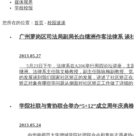
媒体视界
学校校报
您所在的位置：
首页
-
校园速递
广州萝岗区司法局副局长白继洲作客法律系 谈
2013.05.27
5月23日下午，法律系在A206举行周四论坛讲座，主
继洲。法律系主任陈文椿教授，副主任陈咏梅副教授、
的发展谈到我们国家社区矫正的发展，讲述了社区矫正在
矫正对象有哪些等问题从侧面对社区矫正工作做了详细的介
学院社联与青协联合举办“5+12”成立周年庆典晚
2013.05.24
由华南师范大学增城学院社团联合会和青年志愿者协会共同举