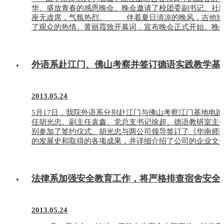
华、盛放青春的感恩晚会。晚会邀请了校团委副书记、社
座无虚席，气氛热烈。 伴着夏日清凉的晚风，吉他协会的
了观众的热情。黄丽霞致开幕词，宣布晚会正式开始。晚会节
外语系赴江门、佛山考察并签订德语实践教学基
2013.05.24
5月17日，我院外语系分别赴江门与佛山考察江门基地电
任胡光忠、副主任袁鑫、党总支书记徐超、德语教研室主
别参加了签约仪式。胡光忠与两公司领导签订了《华南师
的发展史和取得的各项成果，并详细介绍了公司的企业文化
法律系加强安全教育工作，将严格排查宿舍安全
2013.05.24