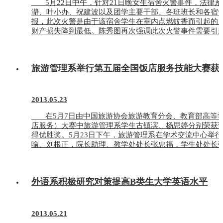
5月22日中午，针对21日晚女生宿舍火警事件，法律系在
瀞、叶小办、祝建波以及团学主要干部、各班班长和各宿舍
报，此次火警是由于该宿舍学生在室内点燃蚊香而引起的
财产损失降到最低。陈秀图再次强调此次火警事件需要引起同
旅游管理系举行第五届全国饭店服务技能大赛获
2013.05.23
在5月7日由中国旅游协会旅游教育分会、教育部高等学
店服务）大赛中旅游管理系学生古镇滨、杨思婷分别荣获
得优胜奖。5月23日下午，旅游管理系在学术交流中心举
喻、刘根正，院长助理、教学处处长张忠福，学生处处长张
外语系积极研究对策提高B类生大学英语水平
2013.05.21