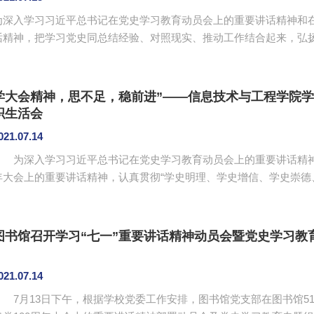
为深入学习习近平总书记在党史学习教育动员会上的重要讲话精神和在
话精神，把学习党史同总结经验、对照现实、推动工作结合起来，弘
党组织战斗堡垒作用和党员先锋模范作用，信息技术与工程学院学生第
党史、悟思想、办实事、开新局”为主题的党史学习教育专题组织生
第一党支部书记饶宏玉及学生第一党支部全体同志。本次活动会议由学生
学大会精神，思不足，稳前进”——信息技术与工程学院
织生活会
021.07.14
为深入学习习近平总书记在党史学习教育动员会上的重要讲话精神和
年大会上的重要讲话精神，认真贯彻“学史明理、学史增信、学史崇德
和向心力，坚定学生党员同志理想信念，交流学习体会，查找差距不
12日晚，在第六教学楼205以线上和线下相结合的形式举办“学大会
会。出席本次会议的有信息技术与工程学院学生第三党支部书记廖琪以及
图书馆召开学习“七一”重要讲话精神动员会暨党史学习教
021.07.14
7月13日下午，根据学校党委工作安排，图书馆党支部在图书馆51