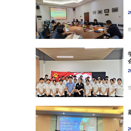
2
教工
话的要求。 
2
部
2