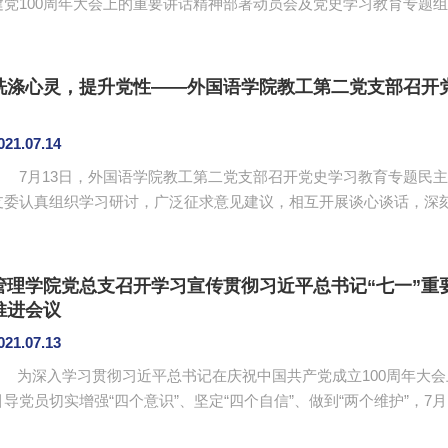
建党100周年大会上的重要讲话精神部署动员会及党史学习教育专题
会上，王龙华传达了学校学习宣传贯彻习近平总书记在庆祝建党100
神，并就此项工作作了动员讲话。他要求大家要“学原文、悟原理”，落实
深刻领会伟大建党精神。随后他代表支委发言，并谈自己的学习体会..
洗涤心灵，提升党性——外国语学院教工第二党支部召开
021.07.14
7月13日，外国语学院教工第二党支部召开党史学习教育专题民主
支委认真组织学习研讨，广泛征求意见建议，相互开展谈心谈话，深
做了充分的思想准备、组织准备。 支部书记潘文晗向到会党员简要汇报了支部一学年的工作情况和支部委员
会党史学习教育专题组织生活会谈心谈话和征求意见等情况，并带头作了个人对照检查
教育，结合各自工作，逐一作了个人对照检查，开展了批评与自我批评，
管理学院党总支召开学习宣传贯彻习近平总书记“七一”重
推进会议
021.07.13
为深入学习贯彻习近平总书记在庆祝中国共产党成立100周年大会
引导党员切实增强“四个意识”、坚定“四个自信”、做到“两个维护”，7
宣传贯彻习近平总书记“七一”重要讲话精神动员会暨党史学习教育工