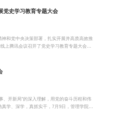
展党史学习教育专题大会
神和党中央决策部署，扎实开展并高质高效推
与线上腾讯会议召开了党史学习教育专题大会。
智莹、组织委员陈海坛、18级全体学生党员及预
共...
会
事、开新局”的深入理解，用党的奋斗历程和伟
真学、深学，真抓实干，7月9日，管理学院教
议的有管理学院院长黄立军、教工第一党支部书
书记在庆祝中国共产党成立100周年大会上的
，系统回顾了中国共产...