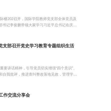
楼202召开，国际学院教师党支部全体党员及
学校对学习宣传贯彻习近平总书记“七一”重要讲
们实现了...
党支部召开党史学习教育专题组织生活
要讲话精神，引导党员切实增强“四个意识”、
评和自我批评，推进查纠整改落地见效，管理学院
会，出席本次会议的有管理学院2019级学生党支
员工作交流分享会