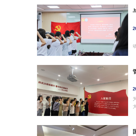
主
2
备党
2