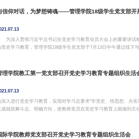
持会议，总支委员及党支部书记参加会议。 会议传达了学校党委关于暑期党史学习教育的工作安排，指出落
实好“五个一”即看一部红色电影、阅读一本红色书籍、观...
与信仰对话，为梦想铸魂——管理学院18级学生党支部开
021.07.13
为深入贯彻习近平总书记在党史学习教育动员大会上的重要讲话精
动党史学习教育，管理学院18级学生党支部于7月13日中午通过线下
出席此次会议的有管理学院18级学生党支部书记李文娣、宣传委员刘
员。本次会议由陈心思主持。 陈海坛围绕《共话新时代信仰》主题，以信仰作为切入点，分别从“社会主义
没有辜负中国、中国没有辜负社会主义、新时代中国特色社会主义、赓续
管理学院教工第一党支部召开党史学习教育专题组织生活
021.07.13
为深入进行党史学习教育，实现对学习总要求“学党史、悟思想、办实
大成就鼓舞斗志、明确方向，使教师党员在党史学习教育上能做到主动
工第一党支部在二政208召开党史学习教育专题组织生活会，参与会
记胡雷以及支部全体党员，会议由胡雷主持。会议重点学习了习近平总
重要讲话精神。 胡雷总结了习近平总书记的“七一”重要讲话的内容
国际学院教师党支部召开党史学习教育专题组织生活会