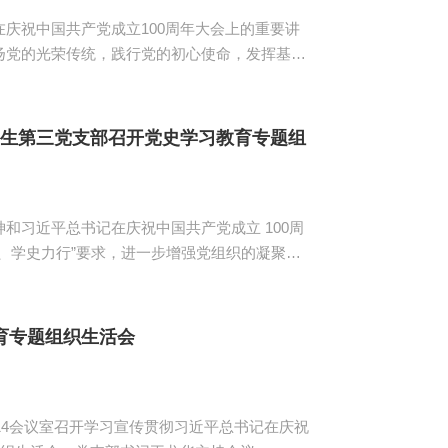
庆祝中国共产党成立100周年大会上的重要讲
扬党的光荣传统，践行党的初心使命，发挥基层
一党支部于7月11日在腾讯会议线上开展以“学
活会。出席本次会议的有信息技术与工程学院学生
第一党支部宣传...
学生第三党支部召开党史学习教育专题组
习近平总书记在庆祝中国共产党成立 100周
、学史力行”要求，进一步增强党组织的凝聚力
足，信息技术与工程学院学生第三党支部于7月
精神，思不足，稳前进”党史学习教育专题组织生活
党支部全...
育专题组织生活会
4会议室召开学习宣传贯彻习近平总书记在庆祝