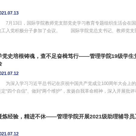
021.07.13
7月13日，国际学院教师党支部党史学习教育专题组织生活会在国际
入党积极分子参加了会议。 国际学院党总支书记、教师党支部书记李俊鹏带领大家学习习近平总书记在庆祝
中国共产党成立100 周年大会上的重要讲话，并传达省委教育工委和
李俊鹏指出，习近平总书记讲话中全面回顾一百年来我们党围绕实现中华民族伟大复兴，团结带领中
国人民开辟的伟大道路、创造的伟大事业、取得的伟大成就，庄严宣告我
学党史培根铸魂，查不足奋楫笃行——管理学院19级学生
会
021.07.12
为深入学习习近平总书记在庆祝中国共产党成立100周年大会上的重
坚定“四个自信”、做到“两个维护”，发扬自我革命精神，深入开展批
19级学生党支部于7月9日在二政208开展党史学习教育专题组织生活
书记蔡俊发、副书记李俞妍、教师党员谭美玲及全体学生党员。 全体党员学习了习近平总书记在庆祝中国共产
党成立100周年大会上的重要讲话精神。与会同志立足学习...
凝炼经验，精进不休——管理学院开展2021级助理辅导
021.07.12