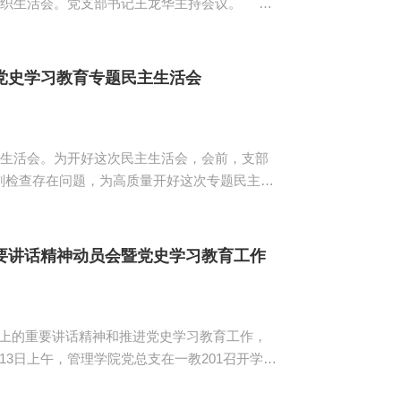
组织生活会。党支部书记王龙华主持会议。
周年大会上的重要讲话精神部署动员会的会议精
学校党委的“五个一”要求，牢记“九个必须”，
.
党史学习教育专题民主生活会
生活会。为开好这次民主生活会，会前，支部
刻检查存在问题，为高质量开好这次专题民主生
。 支部成员紧扣党史学习
...
要讲话精神动员会暨党史学习教育工作
上的重要讲话精神和推进党史学习教育工作，
月13日上午，管理学院党总支在一教201召开学习
作推进会议，管理学院党总支书记汪椿东参加并