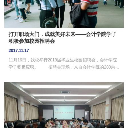
聚力等方面的问题，围绕“...
打开职场大门，成就美好未来——会计学院学子
积极参加校园招聘会
2017.11.17
11月16日，我校举行2018届毕业生校园招聘会，会计学院
学子积极应聘。 招聘会现场，来自会计学院的280余名
应届毕业生着装整齐，精神抖擞，他们手持简历，在各摊
位前浏览企业简介和职位介绍。在心仪的企业摊位前，毕
业生们诚恳地递上自己的简历，大方地向面试官作自我介
绍，与招聘企业的HR进行面对面交流。会计学院院长成慕
杰、党总支书记钟远辉、毕业班辅导员廖小慧亲临现场，
了解学生应聘情况，悉心给予学生就业指导。陈慕杰与企
业代表、毕业生亲切交谈，了解企业的人才需求和岗位要
求，解决学生面试过程中遇到...