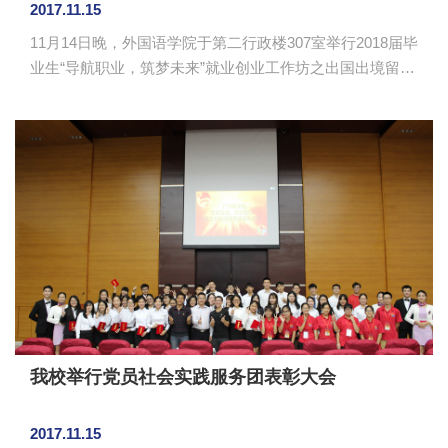
会
2017.11.15
11月14日晚，外国语学院于第二行政楼307室举行2018届毕
业生“导航职业，筑梦未来”就业创业工作坊之出国出境留学
经验交流会。学院党总支书记徐超、毕业班辅导员刘万里
及12名毕业班同学参加了活动。 会上，徐超就各位同
学出国出境留学的准备情况进行了了解。今年的应届毕业
生申请前往香港进行深造的比较多，主要集中在香港浸会
大学、香港理工大学、香港城市大学、香港大学、香港科
技大学和香港教育大学等。此外，日本城西国际大学、英
国东安格利亚大学、皇家霍洛威大学及德国的部分大学也
是学生心仪的目标。为了...
我校举行党员社会实践服务团表彰大会
2017.11.15