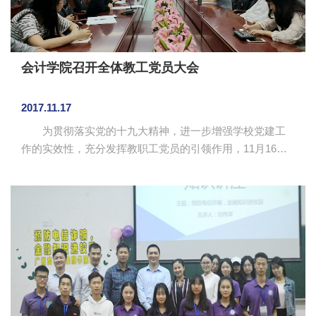
会计学院召开全体教工党员大会
2017.11.17
为贯彻落实党的十九大精神，进一步增强学校党建工
作的实效性，充分发挥教职工党员的引领作用，11月16
日，会计学院党总支在第二行政楼208会议室召开全体教工
党员大会。会计学院全体教工党员参加会议。会议由教工
党支部书记袁翠珍主持。 大会组织学习十九大通过的
《中国共产党章程（修正案）》。袁翠珍就十九大对党章
作的修改进行详细阐述，包括把习近平新时代中国特色社
会主义思想同马克思列宁主义、毛泽东思想、邓小平理
论、“三个代表”重要思想、科学发展观一道确立为党的指导
思想并写入党章，把坚定...