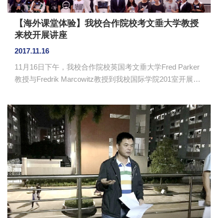
【海外课堂体验】我校合作院校考文垂大学教授
来校开展讲座
2017.11.16
11月16日下午，我校合作院校英国考文垂大学Fred Parker
教授与Fredrik Marcowitz教授到我校国际学院201室开展英
国文化和体验课堂讲座。国际学院院长仲铭锦、董事助理
万释蔚、院长助理李彩玲、辅导员薛江龙等出席讲座，国
际学院学生参加讲座。 Fred Parker教授讲解了留学生
必须了解的英国日常生活礼仪。他通过举例，播放短视
频，穿插不列颠式的幽默笑话，邀请现场同学上台表演等
方式生动地介绍了英国的一些生活礼仪和日常交流沟通常
识。比如英国人谈正事的时候，喜欢直...