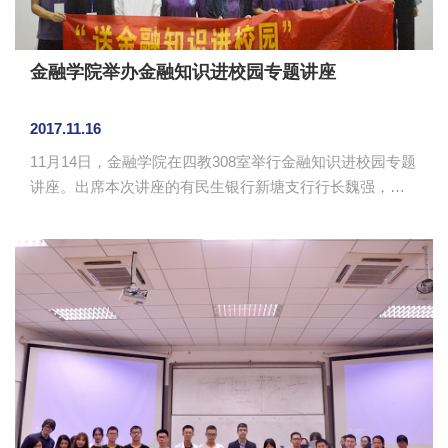
金融学院举办金融知识进校园专题讲座
2017.11.16
11月14日，金融学院在四教308室举行金融知识进校园专题
讲座。出席本次讲座的有民生银行新塘支行行长魏强，小
微团队队长、我校校友李泰平，财富经理蓝凯欣，凤锦苑
社区支行主管、我校校友刘伟岸，金融学院党总支张雪梅
以及学院师生代表。讲座由刘伟岸主讲。 刘伟岸针对
现行的银行账户新规做了简要解析，加深了学生对银行账
户的了解。针对当今社会屡见不鲜的金融诈骗，刘伟岸也
做了讲解。他分析了金融诈骗的常见种类、手段，通过案
例短片、新闻等视频的方式警示大家要时刻注意安全，提
防身边的金融诈骗，牢记 “三要三...