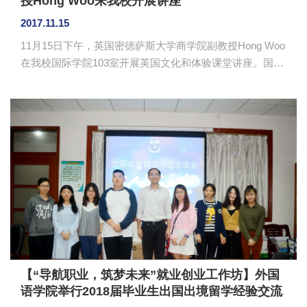
授Hong Woo来我校开展讲座
2017.11.15
11月15日下午，英国密德萨斯大学商学院副教授Hong Woo
在我校国际学院103室开展英国文化和体验课堂讲座。国际
学院院长助理李彩玲、辅导员王相忍以及国际学院学生参
加了讲座。 Hong Woo向大家介绍了英国密德萨斯大
学。它是一所英国综合性国立大学，具有150多年历史。在
2018泰晤士英国最佳大学排名中，密德萨斯大学位列全英
第53位，世界排名前500。学校拥有一流的商学院，教育品
质精湛，课程质量优越，毕业生就业率高。Hong Woo通过
运营管理课程让学生体验纯正的英国课堂，他用...
【“导航职业，筑梦未来”就业创业工作坊】外国
语学院举行2018届毕业生出国出境留学经验交流