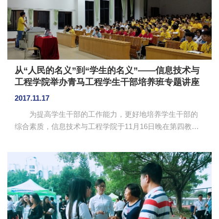
从“人民的名义”到“学生的名义”——信息技术与
工程学院举办青马工程学生干部培养班专题讲座
2017.11.17
为提高学生干部的工作能力，更好地培养学生干部的
综合素质，信息技术与工程学院于11月16日晚在第四教学
楼308室举办 “从‘人民的名义’到‘学生的名义’优秀学生干部
的成长路径”专题讲座。讲座由校团委副书记兼校学生会指
导老师翁楚歆主讲。我院辅导员、团委书记王轻纱，及团
学干部、年级干部共200余名学生到场学习。 翁楚歆通
过讲述自身经历，提出作为学生干部最重要的是学会主动
沟通，做到事前汇报、事中反馈、事后总结。他讲解了学
生干部在协调学习与工作、人际沟通与交往、提升部门凝