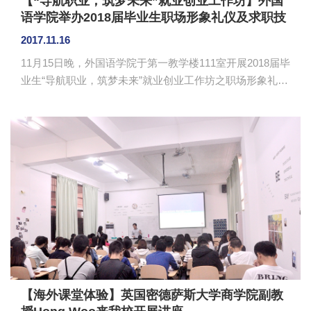
【“导航职业，筑梦未来”就业创业工作坊】外国
语学院举办2018届毕业生职场形象礼仪及求职技
巧提升培训
2017.11.16
11月15日晚，外国语学院于第一教学楼111室开展2018届毕
业生“导航职业，筑梦未来”就业创业工作坊之职场形象礼仪
及求职技巧提升培训讲座。讲座由高级礼仪培训师孙俊莉
主讲。毕业班辅导员刘万里、林蔚，以及学院650余名毕业
生参加讲座。 孙俊莉以判断和选择两个角度作为切入
点，阐述了初入职场的大学生要学会判断企业价值、个人
兴趣及能力所在，从而选择未来有发展空间的企业以及适
合自己的岗位，以减少求职焦虑。她介绍了男女生在发
型、指甲、衣服、饰品等方面的注意事项，进一步强调了
职场形象的重要性。他向...
【海外课堂体验】英国密德萨斯大学商学院副教