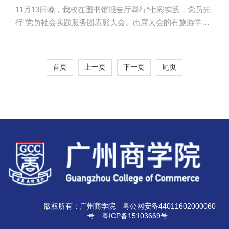
11月13日晚，我校在图书馆报告厅举行“七彩实践，党员先
行”党员社会实践服务团表彰大会。出席大会的有旅游学院
党总支书记汪椿东，服务团指导老师冯勤辉、梁智斌，以
及各二级学院团委书记处、实践调研部干部。 广州商
学院“七彩实践，党员先行”党员社会实践服务团是由旅游学
首页
上一页
下一页
尾页
院党员和积极分子组成，2017年7月代表学校获得了广东省
教育工委党员实践活动立项。在学校及旅游学院领导的关
心和大力支持下，活动得以顺利开展，取得了丰硕的成
果，当地反响良好，引起社会的广泛关注。为表彰先进，
树立典型，学校举行201...
版权所有：广州商学院
粤公网安备44011602000060
号
粤ICP备15103669号