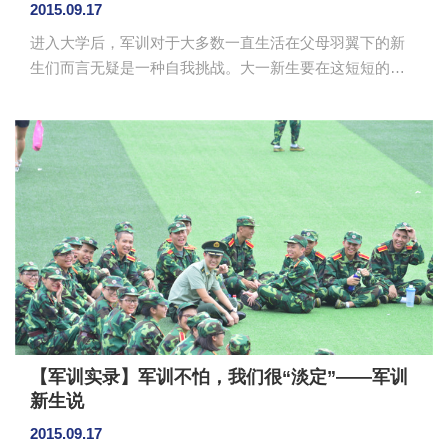
2015.09.17
进入大学后，军训对于大多数一直生活在父母羽翼下的新
生们而言无疑是一种自我挑战。大一新生要在这短短的军
训中做到坚忍不拔、一丝不苟，必须完全摆脱松散的暑期
生活，参加严格训练，接受阳光的洗礼，面对种种的考
验。 下午，经济系一连的罗同学在军训时因为鞋码不
适合，导致脚趾受伤，在短暂休息和简单伤口处理后，依
然坚持带伤归队。罗同学的带班学长说，在早晨包扎后，
即使教官批假休息，罗同学还是忍着伤痛，坚持训练，他
觉得自己受的只是小伤，不想因此掉队。他的乐观和坚强
感染了其他同学，同学们纷纷表示要发扬“...
【军训实录】军训不怕，我们很“淡定”——军训
新生说
2015.09.17