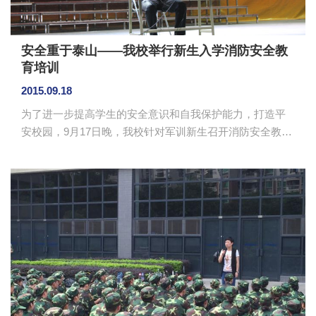
安全重于泰山——我校举行新生入学消防安全教
育培训
2015.09.18
为了进一步提高学生的安全意识和自我保护能力，打造平
安校园，9月17日晚，我校针对军训新生召开消防安全教育
会议，培训由镇龙派出所副所长李伟泉主讲。 讲座
中，他列举了往年在学校里容易发生的安全隐患，联系新
闻热点，以诈骗、盗窃、交通安全为主要特例提醒我校新
生在校内外均要提高警惕。在日常生活中提高自身安全防
范意识，并给新生提供了一些实操方法以便在危急情况下
使用。 此次活动让新生第一时间接受消防安全知识教
育，引起大学生对自身安全的重视，增强其安全意识与自
我防护能力，为打造平...