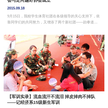
会与定向越野协会成立
2015.09.18
9月15日，我校学生体育社团在各级领导的关心支持下，依
靠同学们的共同努力，又增添了两个新社团——跆拳道协
会与定向越野协会正式成立。 跆拳道协会指导老师沈
翔与定向越野协会指导老师祝建波一致认为，新成立的协
会将会以促进学生强身健体、磨练意志、陶冶情操为宗
旨，继承和发扬体育精神，丰富同学们的课余生活，推动
校园体育运动的发展。 学校团委副书记高建辉表示，
新成立的协会目前还处于起步阶段，希望全校学生、特别
是2015级的新同学能踊跃参加，促进我校学生体育社团建
设。 ...
【军训实录】流血流汗不流泪 掉皮掉肉不掉队
——记经济系15级新生军训