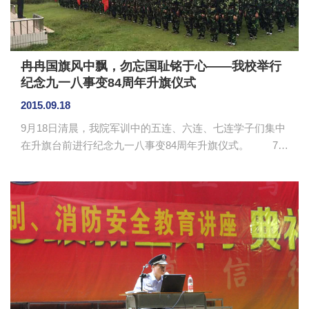
冉冉国旗风中飘，勿忘国耻铭于心——我校举行
纪念九一八事变84周年升旗仪式
2015.09.18
9月18日清晨，我院军训中的五连、六连、七连学子们集中
在升旗台前进行纪念九一八事变84周年升旗仪式。 7点
整，升旗仪式正式开始，国旗班的旗手们庄严地维护着五
星红旗，向着升旗台走来。当国歌宏亮响起时，全体人员
向着国旗举起右手敬礼，目光随着国旗缓缓上升。随后，
外语系党总支书记徐超发表国旗下得讲话，阐述了九一八
事变的历史事件及意义。他指出，我们要牢记历史，勿忘
国耻，增强爱国主义情感，作为大学生，应当学习国学去
增强使命感，更要立德修身，报效祖国。 此次升旗仪式不
仅是对历史的尊重，...