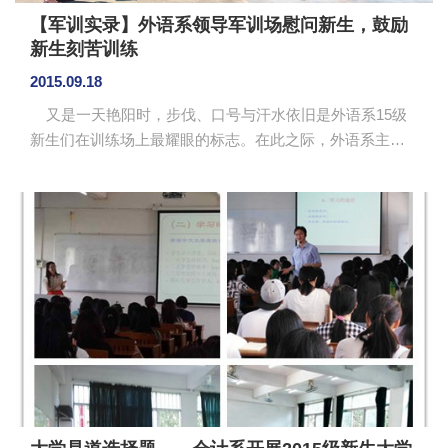
【军训实录】外语系领导军训场慰问新生，鼓励
新生刻苦训练
2015.09.18
又是一天艳阳时，步伐、口号与汗水依旧是外语系15级
新生们在训练场上最耀眼的标志。在此之际，外语系主任
马蔚兰教授在系党总支书记徐超的陪同下来到了军训场上
慰问艰苦训练的新生们。 马蔚兰观看着外语系各连各排
的训练，并关心和鼓励新生们发扬不怕苦不怕累的训练精
神。在训练场上，同学们个个英姿飒爽、意气风发，秉承
着“认真学习、刻苦训练、文武兼备、百炼成钢”的军训理
念，认真配合教官的训练计划，一丝不苟地完成教官要求
的训练任务。整齐划一的动作，嘹亮的口号，赢得了系领
导的好评。 ...