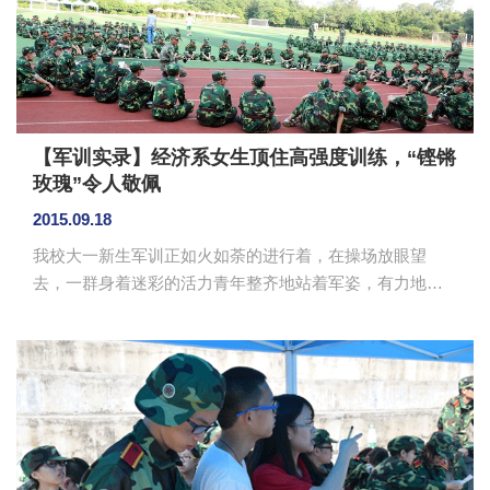
【军训实录】经济系女生顶住高强度训练，“铿锵
玫瑰”令人敬佩
2015.09.18
我校大一新生军训正如火如荼的进行着，在操场放眼望
去，一群身着迷彩的活力青年整齐地站着军姿，有力地踏
着正步，喊着响亮的口号，唱着激昂的军歌……在休息
时，教官原本以为女生们会熬不住一整天高强度的训练，
但在两天的训练下来，发现她们柔弱的外表下隐藏着令人
钦佩的坚韧。在练习结束时，女生们没有选择回宿舍休
息，而是留下来继续之前的练习内容，只为不给连队拖后
腿，即使身体不适，也只是喝口水马上回营训练……看着
女生们站军姿时那笔直的身体，走正步时铿锵有力的步