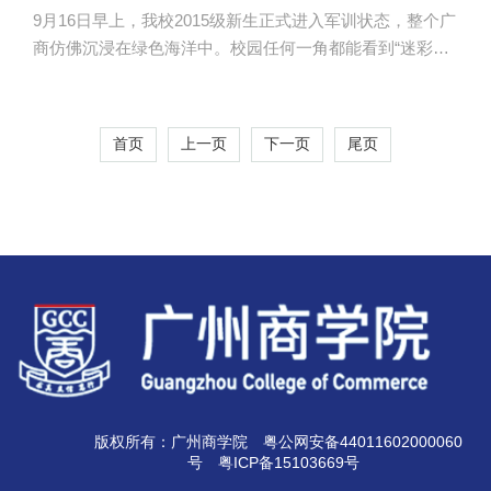
9月16日早上，我校2015级新生正式进入军训状态，整个广
商仿佛沉浸在绿色海洋中。校园任何一角都能看到“迷彩军
装”的身影，声声坚定的“指令”和整齐的步伐散发出强大的
力量，让人顿时热血沸腾。入学军训，到底让新生望而生
畏还是激情倍增？来，听听我们的“小鲜肉”怎么说—— 让
首页
上一页
下一页
尾页
背挺得更直，让男生更刚强 校园记者借着短暂的休息
时间，了解到新生们对于这次的军训都是抱着积极参与的
态度，“这是一段很难得的集体时光。”在他们看来，平时的
军训虽然非常累，但是一到休息时间，大家聚在一起开怀
唱歌，...
版权所有：广州商学院
粤公网安备44011602000060
号
粤ICP备15103669号