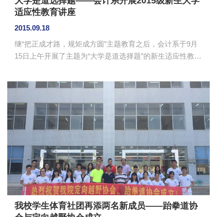
大学是道选择题——会计系开展2015级新生大学
适应性教育讲座
2015.09.18
继“把正成才路，规矩成方圆”主题教育之后，会计系于9月
15日上午开展了主题为“大学是道选择题”的新生适应性教育
讲座。讲座由系党总支书记李锦堂，辅导员汤振华、陈秀
纯、蓝乐钿、梁小、罗彩玲、吴梦主讲。 讲座以问
题“大学是什么？”导入，分别从新生和老生两个角度对大学
生活进行了描述，新生们积极分享了他们心中的大学生
活。随后，通过放羊娃的故事引出大学生的迷茫问题，并
从以下四个方面指导新生如何做好大学这道选择题：一是
明确大学学习与中学学习的区别，注重环境适应、学习适
应、心理适应；二是从三种社会规...
我校学生体育社团再添两名新成员——跆拳道协