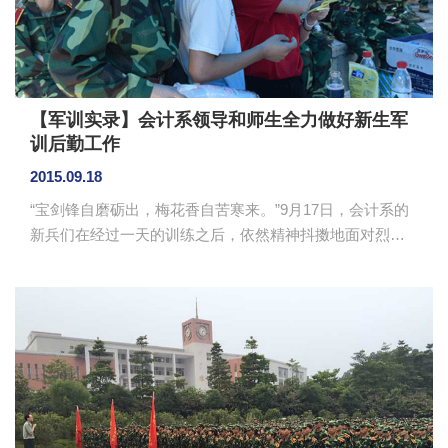
伐，让人想起一句老话“谁说女子不如男”，我们的女生就是
军中...
【军训实录】会计系领导和师生全力做好新生军
训后勤工作
2015.09.18
“宝剑锋自磨砺出，梅花香自苦寒来。”9月17日，会计系的
新兵们在经过一天的训练之后，依然精神抖擞地面对烈日
的洗礼。教官手把手教，学生认真的学，方队整齐、精神
饱满、步伐矫健、口令准确、声音嘹亮。 学习会会计系
分会以及会计系团委、学生会在系党总支书记李锦堂和辅
导员蓝乐钿老师的指导下，轮流在训练大本营做好军训后
勤工作，为新生们接水、送葡萄糖和药品等。在新生们休
息时，辅导员上前表示了慰问、学长们为他们涂抹晒伤的
耳朵，烈日下新生们的衣服湿了又干，干了又湿，军训虽
苦，却激情满怀。 ...