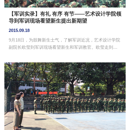
【军训实录】有礼 有序 有节——艺术设计学院领
导到军训现场看望新生提出新期望
2015.09.18
9月18日，为鼓舞新生士气，了解军训近况，艺术设计学院
副院长欧莹到军训现场看望新生和军训教官。欧莹走到军
训现场，看到新生个个意气风发，精神抖擞，称赞新生朝
气蓬勃。 随后，欧莹与分管艺术设计学院新生军训的
教官连长，就2015级新生的军训的有关事宜进行了交流和
探讨。同时，她就9月18日这个特殊日子，对新生作了教育
讲话并鼓励新生，以军训为契机，锻炼个人身心意志，要
铭记历史，不忘国耻，以抗日精神为动力，珍惜难得的和
平幸福生活，要把伟大的抗战精神与社会主义核心价值观
结合起来，用行动来践行社会主...