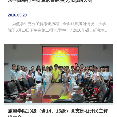
法学院举行考研表彰暨经验交流总结大会
2016.05.20
为使学生充分了解考研历程，全面认识考研情况，法学
院于5月19日下午在第二报告厅举行了2016年硕士研究生考
试表彰暨经验交流总结大会。法学院院长赵家琪，副院长
欧洁梅、副院长彭娟，党总支书记陈秀图以及各年级辅导
员和学生代表出席了会议。本次大会由院团委书记祝建波
主持。 大会首先是对成功考取研究生的10名学生进行表
彰和颁奖。在经验交流环节，12级的周雪芳、马浩哲、李
欣键、周倩琳、李昆山、刘青分别从考研总规划、专业
课、政治、英语、复试和抗压等方面进行经验分享。他们
认为，考研备考阶段...
旅游学院13级（含14、15级）党支部召开民主评