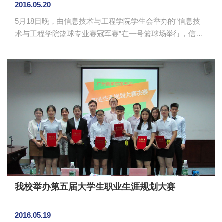
2016.05.20
5月18日晚，由信息技术与工程学院学生会举办的“信息技
术与工程学院篮球专业赛冠军赛”在一号篮球场举行，信息
技术与工程学院学生会指导老师谭小龙，12级辅导员王澜
老师以及校级与各院系学生会主席团成员、体育部部长出
席了比赛。 比赛开始前，观众席上早已座无虚席，大
家热情澎湃，期待这次的王位争夺战。首先，由谭小龙为
本次大赛进行赛前致辞，他表示篮球比赛应成为信息技术
与工程学院的特色活动，学生应多参加篮球比赛，既能提
高身心健康，又符合德智体美劳的全面发展要求。随后，
由信息学院学生带来动感十足的B-...
我校举办第五届大学生职业生涯规划大赛
2016.05.19