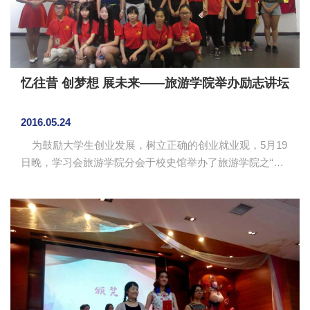
陈师奇和张晓桐向大家分享...
忆往昔 创梦想 展未来——旅游学院举办励志讲坛
2016.05.24
为鼓励大学生创业发展，树立正确的创业就业观，5月19
日晚，学习会旅游学院分会于校史馆举办了旅游学院之“忆
往昔 创梦想 展未来”励志讲坛活动，当晚活动邀请到09级
创业精英童叶接受采访。旅游学院党总支书记汪椿东、学
习会指导老师王馨婕作为嘉宾出席了本次活动。 本次励
志讲坛活动的嘉宾是09级校友童叶，是深圳马克图布网络
公司的联合创始人之一。童叶通过分享自己的创业经历，
告诉同学们在大学时期要找到自己感兴趣的事情，从兴趣
出发，扎实自己的创业基础。他以过来人的身份对同学们
提出实用的建议...