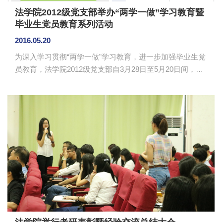
法学院2012级党支部举办“两学一做”学习教育暨
毕业生党员教育系列活动
2016.05.20
为深入学习贯彻“两学一做”学习教育，进一步加强毕业生党
员教育，法学院2012级党支部自3月28日至5月20日间，采
取分时段进行的方式开展组织了“学党章党规、学系列讲
话”活动、重温入党誓词、党员教育专题讲座、党员交流、
文明离校签名等系列教育活动。12级党支部33名党员全部
参与了此次主题教育系列活动。 利用网络平台，强化教育
学习。根据毕业生党员的实际情况，12级党支部在3至5月
份，采用课堂派、微信群、微信公众号等网络平台组织“学
党章党规、学系列讲话”活动。通过课堂派发布党章党规、
习近平总书记系列重...