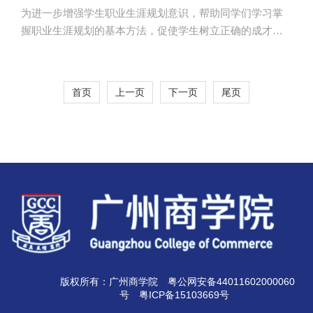
为进一步增强学生职业生涯规划意识，帮助同学们学习掌
握职业生涯规划的基本方法，促使学生树立正确的成才
观、职业观和就业观，近日，由我校就业指导中心和外国
语学院共同举办的广州商学院第五届职业生涯规划大赛在
第二行政楼308举行。担任本次大赛评委的有外国语学院党
首页
上一页
下一页
尾页
总支书记徐超、会计学院党总支书记李锦堂、学院就业指
导中心董志康老师以及法律系辅导员张仁静老师。 本
次比赛分为作品演示和现场答疑两个环节，7位选手在6分
钟之内分别通过视频和PPT展示讲述了自己对职业生涯规
划的理解和认知，并结合自身的实际情...
版权所有：广州商学院
粤公网安备44011602000060
号
粤ICP备15103669号