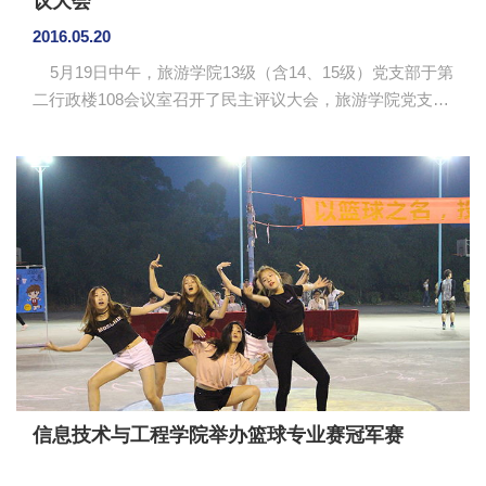
议大会
2016.05.20
5月19日中午，旅游学院13级（含14、15级）党支部于第
二行政楼108会议室召开了民主评议大会，旅游学院党支部
书记冯勤辉老师、肖文新老师和全体党员共33人出席了会
议。本次会议由党支部宣传委员古嘉敏同志主持。 为全
面贯彻落实中共中央《关于在全体党员中开展“学党章党
规、学系列讲话，做合格党员”学习教育方案》，旅游学院
13级（含14、15级）党支部对13名正式党员和20名预备党
员对照党员标准，按照个人自评、党员互评、民主测评、
组织评定的程序，对党员进行评议。会议首先是由各个党...
信息技术与工程学院举办篮球专业赛冠军赛