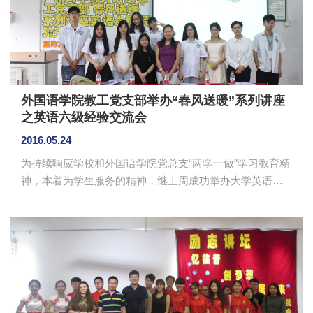
外国语学院教工党支部举办“春风送暖”系列讲座
之英语六级经验交流会
2016.05.24
为持续响应学校和外国语学院党总支“两学一做”学习教育精
神，本着为学生服务的精神，继上周成功举办大学英语四
级师生交流会之后，5月19日下午，外国语学院教工党支部
和校学生会在教学楼B105室联合主办了“春风送暖”系列讲
座之英语六级经验交流会。大学英语第一教研室主任李卓
华以及在六级考试获得佳绩的会计学院陈师奇、张晓桐同
学出席了本次讲座。 李卓华老师引用大量具体生动的
例子，幽默地向观众们介绍六级考试的应试技巧，对考生
们正确应对即将到来的六级考试起到了重要的指导作用。