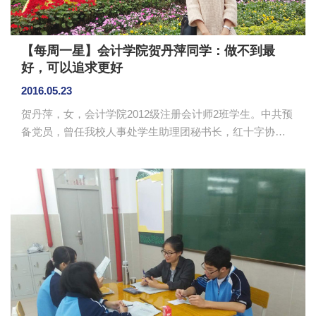
【每周一星】会计学院贺丹萍同学：做不到最
好，可以追求更好
2016.05.23
贺丹萍，女，会计学院2012级注册会计师2班学生。中共预
备党员，曾任我校人事处学生助理团秘书长，红十字协会
策划部部长，现任注册会计师2班班长。曾获得国家励志奖
学金、校级二等奖学金；曾获评校级优秀学生干部、校优
秀学生、优秀社团干部。 从大一开始，，她在思想方
面力求上进，在大一的时候就提交入党申请书。她努力提
高自己的思想觉悟和政治素养，并以优异的成绩从党校结
业，于2015年10月加入中国共产党，成为一名中国预备党
员。在生活或者工作或学习中，她始终以党员的身份来要
求自己。 ...