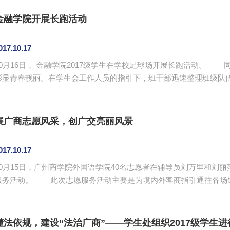
全，要与周围的同学保持安全的距离，做到跟上大部队，争取跑在最
环绕足球场开始了长达半小时的跑步。秋风吹，寒意起，但这丝毫没有消
金融学院开展长跑活动
017.10.17
0月16日， 金融学院2017级学生在学校足球场开展长跑活动。 同学们身穿校服，精神抖擞，脸上洋溢着笑容，
彰显青春靓丽。在学生会工作人员的指引下，班干部迅速整理班级队
陈敬宗与举着广州商学院金融学院院旗旗手带领全体学生开启长跑之
整齐的队伍向前奔跑，展现了金融学子的运动风采。 开展长跑活动有助于学生们认识到运动的重要性，增强体
质，磨练意志，丰富学生们的大学课余生活，在运动中寻找快乐、体验快
展广商志愿风采，创广交亮丽风景
017.10.17
10月15日，广州商学院外国语学院40名志愿者在辅导员刘万里和刘丽
此次志愿服务活动主要是为境内外客商指引通往各场馆的道路、指引办证地点、指引乘交通工具的地
点与告知注意事项等。志愿者们热情满满，他们用自己的微笑和热情
学知识，准确有效地为他们提供服务。 他们一整天未停下服务的脚步
亮丽的风景线。在志愿者们的努力下，外国语学院本次广交会志愿服务活
懂法依规，建设“法治广商”——学生处组织2017级学生