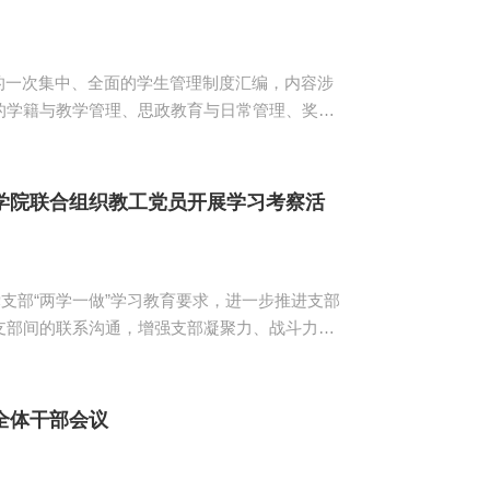
的学籍与教学管理、思政教育与日常管理、奖励
生更全面、更深入地学习学校教育教学管理的有关
步。《学生手册》为大学生日常学习生活提供了
指引，提出了要求，严肃了纪律，规范大学生合理合纪地参与校园生活。 ...
学院联合组织教工党员开展学习考察活
支部“两学一做”学习教育要求，进一步推进支部
支部间的联系沟通，增强支部凝聚力、战斗力和
党的十九大胜利召开，我校电子商务管理学院、
体教工党员到叶剑英纪念园、三河坝战役纪念园等
堂”、爱国主义教育示...
全体干部会议