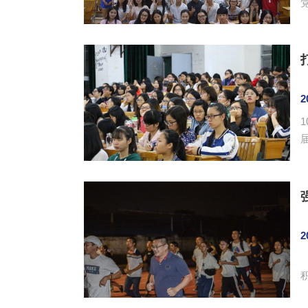
党
2
届
2
积