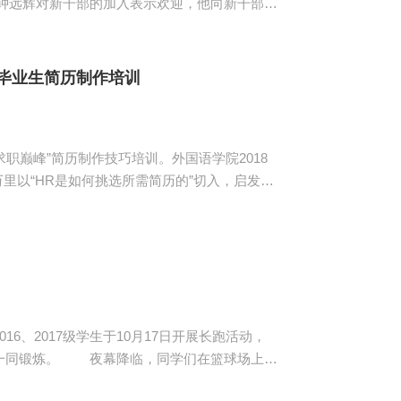
自己；二是严格要求自己，律人先律己；三是要
用，讲规矩，守纪律，要敢于制止违规现象；六
是工作要有责任心...
届毕业生简历制作培训
求职巅峰”简历制作技巧培训。外国语学院2018
面投简历的区别，重点突出“简历是自己的，一定
、为自己的简历补妆及如何制作精品简历四个方面
.
、2017级学生于10月17日开展长跑活动，
们在篮球场上以
动。林俊杰要求同学们在跑步过程中注意个人安