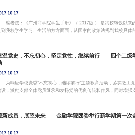
017.10.17
按：《广州商学院学生手册》（ 2017版 ） 是我校转设以来的一次集中、全面的学生管理制度汇编，内容涉
及到我校学生学习、生活的方方面面，从国家的政策法规到我校具体
与处分等。组织学生学习、考试《学生手册》，目的是使2017级学
规定，提高学生遵纪守法的自觉性，是我校“法治广商”建设的重要一
重温党史，不忘初心，坚定党性，继续前行——四个二级
动
017.10.17
为响应学校党委“不忘初心，继续前行”主题教育活动，落实教工党
建设，激励支部全体党员继承和发扬党的优良传统和作风，同时增强
号召力，在实践中践行党员先锋模范作用，做好教书育人工作，迎接
金融学院、会计学院和旅游学院四个学院于10月14日、15日组织全
爱国主义教育示范基地参观学习。 此行共开展“车途红色讲
迎新成员，展望未来——金融学院团委举行新学期第一次
017.10.17