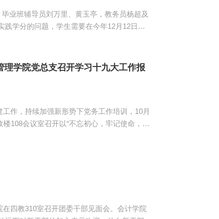
大会。毕业班辅导员刘万里、黄玉亭，教务员杨超及
等活动来完成4个社会实践学分的要求，认真撰写
指出，本学期，外国语学院将积极为学生创造条
...
管理学院党总支召开学习十九大工作报
工作，持续加强新形势下党务工作培训，10月
楼108会议室召开以“不忘初心，牢记使命，加
议。出席会议的有电子商务管理学院党总支书记
 蔡文德结合十九大的主
小康...
四教310室召开团委干部见面会。会计学院