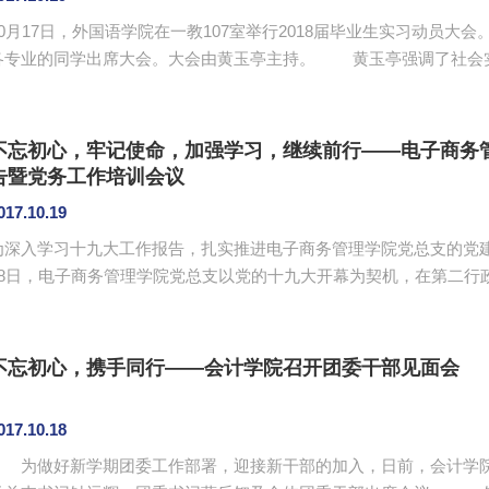
10月17日，外国语学院在一教107室举行2018届毕业生实习动员
专业的同学出席大会。大会由黄玉亭主持。 黄玉亭强调了社会实践学分的问题，学生需要在今年12月12日前
通过参加暑期“三下乡”、“展翅计划”、各类志愿服务、其他社会实践
好《广州商学院外国语学院社会实践手册》，按时按质上交。黄玉亭
件，邀请多家企业入校招聘，希望同学们珍惜来之不易的机会。她还叮嘱
不忘初心，牢记使命，加强学习，继续前行——电子商务
告暨党务工作培训会议
017.10.19
为深入学习十九大工作报告，扎实推进电子商务管理学院党总支的党建
18日，电子商务管理学院党总支以党的十九大开幕为契机，在第二行政
强学习，继续前行” 为主题的学习十九大工作报告暨党务工作培训会
蔡文德、各党支部书记、委员、党务助理、各党支部党员代表及入党积极分子代表。
题“不忘初心，牢记使命，高举中国特色社会主义伟大旗帜，决胜全面建成
不忘初心，携手同行——会计学院召开团委干部见面会
017.10.18
为做好新学期团委工作部署，迎接新干部的加入，日前，会计学院在