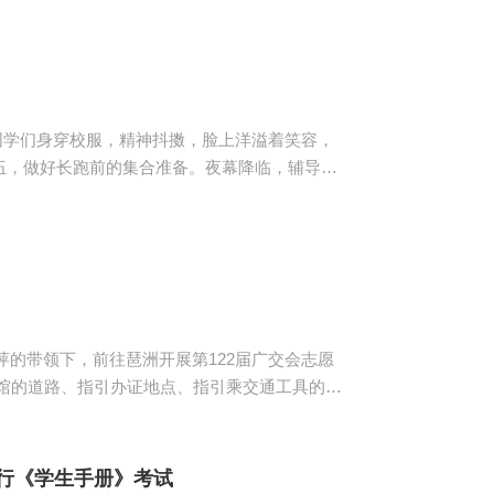
前列。在充分热身后，学院团委干部们带领大家
减同学们...
伍，做好长跑前的集合准备。夜幕降临，辅导员
旅。跑道上，同学们们充满激情，精神饱满，排
...
萍的带领下，前往琶洲开展第122届广交会志愿
，耐心地帮助来自五湖四海的客商，充分运用所
，只为展示广商志愿者之风采，成为会场上一道
动完美落...
进行《学生手册》考试