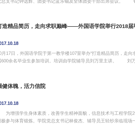
总支书记钟远辉、团委书记蓝乐钿及全体团委干部出席会议。 钟远辉对新干部的加入表示欢迎，他向新干部提
出八点要求：一是要明确工作性质，为广大学生服务，在组织中锻炼
树立爱国主义思想；四是积极锻炼身体，强健体魄；五是起到标杆作
是在各项活动中起到带头作用，集思广益，引领同学们积极参加活动；七
打造精品简历，走向求职巅峰——外国语学院举行2018
017.10.18
10月17日，外国语学院于第一教学楼107室举办“打造精品简历，走向
600余名毕业生参加培训。培训由学院辅导员刘万里主讲。 刘万里以“HR是如何挑选所需简历的”切入，启发学
生思考在简历制作过程中需要注意的问题，强调网络海投简历和直接
要有自己的特色”。他从撰写特色简历、了解不同企业对简历的要求
对学生进行了指导，着重分析了学业成绩不够理想、缺少公司实习经..
强健体魄，活力信院
017.10.18
为增强学生身体素质，改善学生精神面貌，信息技术与工程学院2016
极参与体育锻炼。学院党总支书记林俊杰、辅导员王轻纱亲临现场一同锻炼。 夜幕降临，同学
班级为单位有序排队，在学长及班委的带领下开始了跑前热身准备活