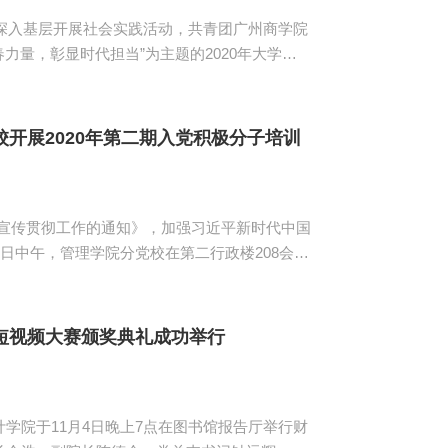
入基层开展社会实践活动，共青团广州商学院
青春力量，彰显时代担当”为主题的2020年大学生
有管理学院党总支书记汪椿东、校团委黄惠珍老
红烨、18级辅导员李文娣、20级辅导员张亚
开展2020年第二期入党积极分子培训
宣传贯彻工作的通知》，加强习近平新时代中国
日中午，管理学院分党校在第二行政楼208会议
党总支组织员刘智莹主讲。 刘智莹
彻”三个方面展开，介绍了《习近平谈治国理政》第
短视频大赛颁奖典礼成功举行
学院于11月4日晚上7点在图书馆报告厅举行财