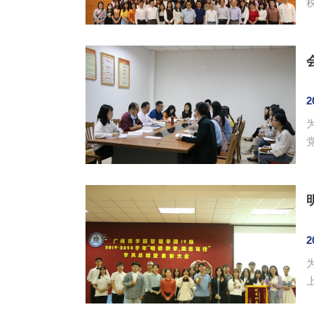
2
书记钟远
2
俊