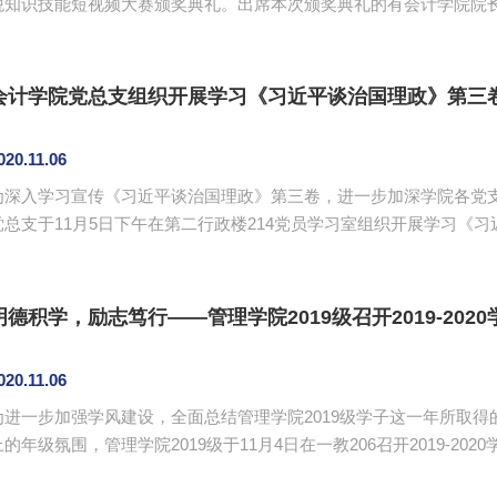
税知识技能短视频大赛颁奖典礼。出席本次颁奖典礼的有会计学院院
金共享会计师公司董事长陈耿升等一行6人、会计协会指导老师赵聪、各年
作开幕致辞，他充分肯定了在本届共享会计师财税知识技能短视频大
次短视频大赛的成功举办表示由衷的祝贺，并指出短视频校园大赛是为了
会计学院党总支组织开展学习《习近平谈治国理政》第三
020.11.06
为深入学习宣传《习近平谈治国理政》第三卷，进一步加深学院各党
党总支于11月5日下午在第二行政楼214党员学习室组织开展学习《
辉主持。 会上，钟远辉谈到，《习近平谈治国理政》第三卷生动记录了党的十九大以来以习近平同志为
核心的党中央，团结带领全党全国各族人民推动党和国家各项事业取
主义中国化的最新成果，我们要在真学、真懂、真用上下功夫，学深悟透
明德积学，励志笃行——管理学院2019级召开2019-20
020.11.06
为进一步加强学风建设，全面总结管理学院2019级学子这一年所取
上的年级氛围，管理学院2019级于11月4日在一教206召开2019-2
发、李俞妍、各班班主任、助理辅导员以及2019级全体学生参与本次会议。 大会先是通过一