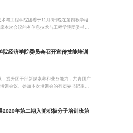
与工程学院团委于11月3日晚在第四教学楼
出席本次会议的有信息技术与工程学院团委书记
她指出，团委成员要制定好自己的工作目标并熟
..
学院经济学院委员会召开宣传技能培训
，提升团干部新媒素养和业务能力，共青团广
了宣传培训会议。参加本次培训会的有团委书记巫进
传委员。本次培训会由团委新媒部梁静娴主持。
闻稿排版技能、通讯稿的要素三方面进行讲
问题，翟俊豪着重...
2020年第二期入党积极分子培训班第