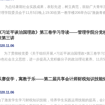
为总结暑期社会实践成果，表彰先进，树立典范，鼓励广大青年深
管理学院委员会于11月5日晚上19:30在第一教学楼206举办以“激扬
暑期社会实践活动经验分享会暨总结表彰大会。出席本次活动的嘉宾
师、管理学院团委书记李俞妍、学生会指导老师蔡俊发、17级辅导员杨
珍、柯陈洁。 大会在管理学院文艺队伍《...
《习近平谈治国理政》第三卷学习导读——管理学院分党校
班第三讲
020.11.06
为了贯彻校党委《关于组织开展,<习近平谈治国理政>第三卷学习
特色社会主义思想，进一步提高入党积极分子的政治理论素养。11月5
室举办了2020年第二期入党积极分子培训班第三讲，本次党课由管理学院
从“全书总体编排说明”“19个专题和41幅图片总体解读”“如何学习贯
三卷的总体编排，指出该书收录了习近平总书记在...
以赛促学，寓教于乐——第二届共享会计师财税知识技能
020.11.06
为了激发学生学习财税知识技能，培养学生实践运用技能的提高，会计