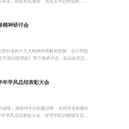
长余浩、副院长陈德余、党总支书记钟远辉、伟
级辅导员以及部分学生代表。 陈耿升
赛中学校的大力支持和同学们积极参与，对于此
丰富学生学习财税知...
卷精神研讨会
支部对党的十九大精神的理解和把握，会计学院
习近平谈治国理政》第三卷研讨会，会议由党总支
得新的重大进展的伟大实践，集中展示了马克思
，融会贯通，结合当...
20学年学风总结表彰大会
得的成绩，激励同学们积极进取，共同营造积极向
020学年学风总结表彰大会。管理学院19级辅导员蔡
段视频回顾上学