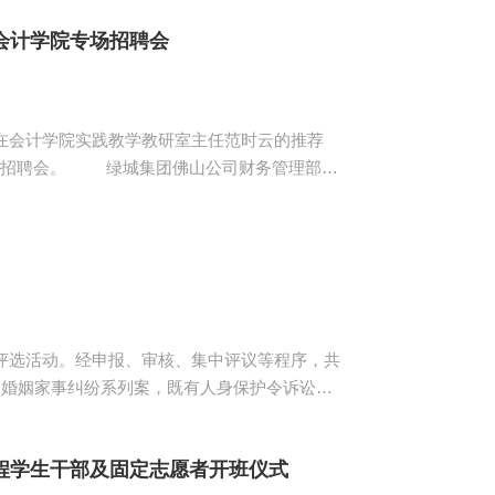
示，在新学年同学们要保持奋斗拼搏，披荆斩棘
会计学院专场招聘会
会计学院实践教学教研室主任范时云的推荐
司财务管理部负
绿城集团的发展历程、同行业的排名，经营理念
学生基本素养，专业水平和应用能力，实践课程
..
和评选活动。经申报、审核、集中评议等程序，共
法律有关问题的解释》生效施行以来，该案也是
程学生干部及固定志愿者开班仪式