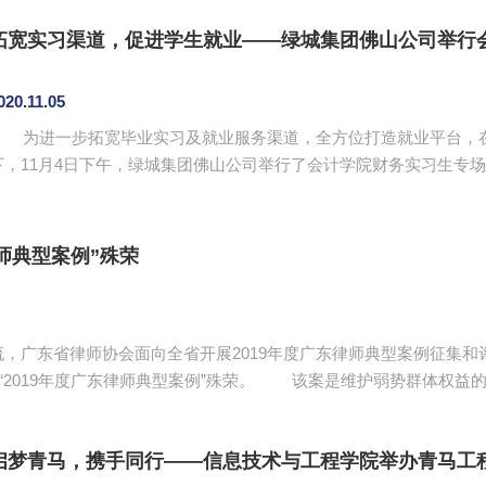
年的精彩校园生活与学习生活。辅导员蔡俊发为本次大会致辞，他表
的精神，养成良好的学习习惯和学习态度，在新学年做好学业...
拓宽实习渠道，促进学生就业——绿城集团佛山公司举行
020.11.05
为进一步拓宽毕业实习及就业服务渠道，全方位打造就业平台，在
，11月4日下午，绿城集团佛山公司举行了会计学院财务实习生专场招聘会。 绿城集团佛山公
责人陈曦热情地接待了范时云老师及同行应聘面试的同学，并介绍了
等基本情况以及本次招聘的基本条件及招聘流程等内容。陈曦对我院
的开设等方面综合评价非常高。范时云老师向绿城集团介绍了本次参加.
师典型案例”殊荣
，广东省律师协会面向全省开展2019年度广东律师典型案例征集
该案是维护弱势群体权益的婚姻家事纠纷系列案，既有人身保护令诉讼，
《反家暴法》和《最高人民法院关于审理涉及夫妻债务纠纷案件适用
和法...
启梦青马，携手同行——信息技术与工程学院举办青马工