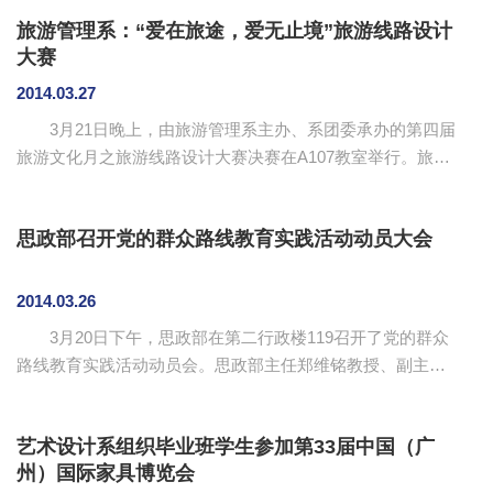
的各个年级和专业的学生积极参加本次活动。 活动中，
旅游管理系：“爱在旅途，爱无止境”旅游线路设计
同学们主要从专业技能、就业形势、课外培训等方面向两位
大赛
老师咨询意见和建议。其中，谈论的最多是当前专业与今后
就业发展的相关问题，两位老师都提出自己的想法并给与建
2014.03.27
议。 陈石清老师认为，在学好专业的基础上，多涉猎其
3月21日晚上，由旅游管理系主办、系团委承办的第四届
他方面的东西、多阅读课外读物，注重提高自身素质和培养
旅游文化月之旅游线路设计大赛决赛在A107教室举行。旅游
专...
管理系教研室主任黄丽英老师担任本次比赛的评委。 旅
游路线比赛分为8个小组：第一组选手带我们走进了一场“苏
思政部召开党的群众路线教育实践活动动员大会
浙，说走就走”的旅途；第二组选手带我们观赏为期3天的“青
春之旅——广州”；第三组选手与我们分享她们的“爱在厦
门”；第四组选手带我们感受“奇梦青海”；第五组选手的“向爱
2014.03.26
出发——河源和平县公益游”让我们领略到公益游的万分精
3月20日下午，思政部在第二行政楼119召开了党的群众
彩；第六组选手与我们一同去寻找“隐藏在似水年华的爱”；第
路线教育实践活动动员会。思政部主任郑维铭教授、副主任
七组...
权麟春及全体教工党员参加了会议。会议由思政部党支部书
记钱燕茹主持。 会上，钱燕茹对部门深入开展党的群众
艺术设计系组织毕业班学生参加第33届中国（广
路线教育实践活动的实施方案进行了解读，对活动作了详细
州）国际家具博览会
安排，并提出三点要求：第一，在思想上要高度重视，要把