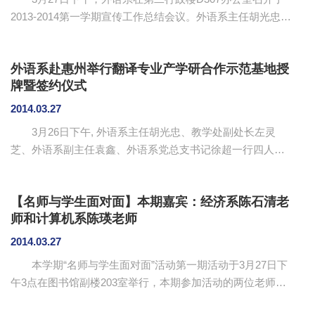
2013-2014第一学期宣传工作总结会议。外语系主任胡光忠、
副主任马蔚兰、袁鑫以及外语系全体教工宣传成员参加了会
议。本次会议由外语系党总支书记徐超主持。 本次宣传
外语系赴惠州举行翻译专业产学研合作示范基地授
工作总结大会的主题是“外树形象，内强素质，进一步提升外
牌暨签约仪式
语系的宣传水平”。徐超作了题为“报道外语动态，宣传师生典
型”工作报告，按照“有组织、有理念、有队伍、有制度、有平
2014.03.27
台”的“五有”原则较为全面地总结了外语系上学期宣传工作所
3月26日下午, 外语系主任胡光忠、教学处副处长左灵
取得的经验，同时也明确地指出了在宣传视野、稿...
芝、外语系副主任袁鑫、外语系党总支书记徐超一行四人前
往惠州市惠城区英联翻译集团举行“产学研合作示范基地”授牌
暨签字仪式。英联翻译集团副总经理周斌华出席并主持签约
【名师与学生面对面】本期嘉宾：经济系陈石清老
仪式。 周斌华致欢迎辞，并详细介绍了英联翻译集团的
师和计算机系陈瑛老师
基本情况、我国翻译行业的现状以及未来发展的良好前景，
并建议外语系尽早开办翻译专业，在专业建设上要务必与外
2014.03.27
语母语国家本土的文化相融合，尽量增加跨文化交际的有关
本学期“名师与学生面对面”活动第一期活动于3月27日下
课程，同时加大力度增加翻译专业学生的实操训练以适应市
午3点在图书馆副楼203室举行，本期参加活动的两位老师分
场的需求。胡光...
别是经济管理系的陈石清老师和计算机系的陈瑛老师。学院