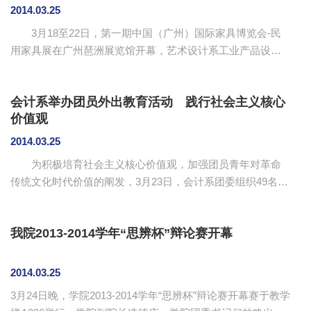
这次活动置于党的建设和增强党员先进性的高度来理解和落
2014.03.25
实，做到认识上高度统一，行动上高度自觉；第二，认真查
3月18至22日，第一期中国（广州）国际家具博览会-民
摆问题，对照典型，寻找差距，切实解决“四风”和师德师风方
用家具展在广州琶洲展览馆开幕，艺术设计系工业产品设计
面存在的问题...
专业谭杉老师、黄侃老师带领2010级毕业生代表参加了本次
展览。 我院作为本次博览会的参展方之一，经过谭杉老
会计系举办团员外出教育活动 践行社会主义核心
师、黄侃老师两位的悉心指导和精心挑选，最终选出五名学
价值观
生代表的作品参加了此次国际家具博览会的展览，分别是吴
黎明同学的作品《渴望飞翔的生命》、方毅恒同学的作品
2014.03.25
《极致·生命》、李晓红的同学作品《双·屏风》、解智超的同
为积极培育社会主义核心价值观，加强团员青年对革命
学作品《Sailor沙滩床》和魏佳薇的同学作品《银色凌沙》，
传统文化时代价值的阐发，3月23日，会计系团委组织49名团
本...
员到“珠江英魂”雕塑、广州市红色教育基地––中共三大会址纪
念馆和广东省博物馆开展教育活动，走红色经典路线，了解
我院2013-2014学年“思辨杯”辩论赛开幕
历史文化、践行社会主义核心价值观。 团员们首站到达
珠江边的“珠江英魂”雕塑前，一套铜铸的军帽和军服安放在一
个亲水平台石礅上，不禁让人想起2013年3月1日下午，广州
2014.03.25
支队船艇大队副政治教导员郑益龙外出途中因勇救落水青年
3月24日晚，学院2013-2014学年“思辨杯”辩论赛开幕赛于教学
而英勇牺牲的壮举。全体团员自主地低头默哀，并献上鲜