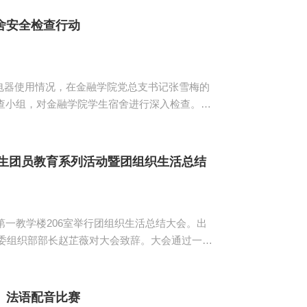
。5名通过司考的学生代表现身说法，与同学
...
舍安全检查行动
电器使用情况，在金融学院党总支书记张雪梅的
检查小组，对金融学院学生宿舍进行深入检查。
工作，大多数学生宿舍能够保持地面、桌面干
。如学生离开宿舍，门窗未关；电脑、手机等贵
生不达标；少数女...
新生团员教育系列活动暨团组织生活总结
第一教学楼206室举行团组织生活总结大会。出
场观众的阵阵掌声，现场气氛十分活跃。叶剑敏
二班、2015级互金二班、2015级互金五
、法语配音比赛