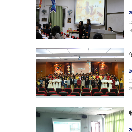
2
晔
2
校
2