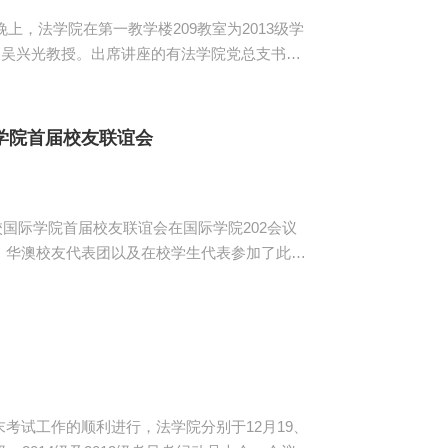
上，法学院在第一教学楼209教室为2013级学
人吴兴光教授。出席讲座的有法学院党总支书记
好摘要是写好一篇论文的关键，论文的摘要需要
考文献...
学院首届校友联谊会
校国际学院首届校友联谊会在国际学院202会议
、华澳校友代表团以及在校学生代表参加了此次
中美双学位项目、“3+1”中外学分互认联合培养
考试工作的顺利进行，法学院分别于12月19、