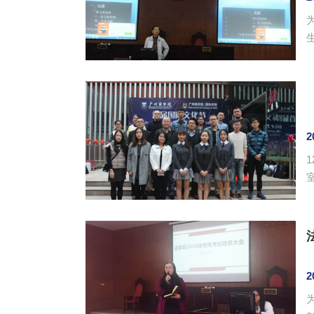
陈
2
联谊会。 仲铭锦
2