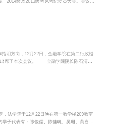
5级、2014级及2013级考风考纪动员大会。会议分
会议并讲话。 陈秀图通过引用
讲述关于“诚信”的小故事，引导学生认识做人做
指明方向，12月22日，金融学院在第二行政楼
 金融学院院长陈石清教
师认真备课，注意调动学生积极性，使课堂活跃
政人员积极配合学院各项重大工作，出色地完成
来，我院全体...
定，法学院于12月22日晚在第一教学楼209教室
宾的学子代表有：陈俊儒、陈佳帆、吴珊、黄嘉
会指导老师梁嘉仪、2016级辅导员葛任。