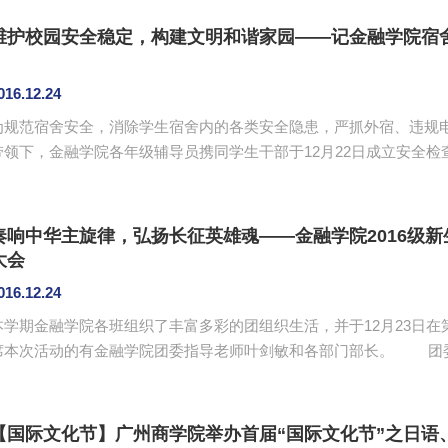
张仁瀞宣读表彰决定，彭娟、梁嘉仪为司考通关的学子们进行颁奖
们分享自己复习司考的经验。陈俊儒认为，司法考试号称“天下第一考”，
维护校园安全稳定，构建文明和谐家园——记金融学院宿
016.12.24
为规范宿舍安全，消除学生宿舍内的各类安全隐患，严抓外宿、违规
带领下，金融学院各年级辅导员携同学生干部于12月22日成立安全
此次检查总体情况良好，金融学院的学生们都积极配合检查小组的
净整洁，没有出现私拉电线等现象，但有个别宿舍仍然存在安全隐患
重物品放在桌上，未锁在柜子或者箱子里，防盗意识薄弱；有几间宿舍卫
奏响中华主旋律，弘扬长征英雄魂——金融学院2016级
大会
016.12.24
本学期金融学院各班组织了丰富多彩的团组织生活，并于12月23日在
本次活动的有金融学院团委指导老师叶剑敏和各部门部长。 团委组织部部长赵芷薇对大会致辞。大会通过一段
视频回忆了团组织生活的点点滴滴。会上，各班以精彩的演出赢得在
为在团组织生活中表现优秀的班级颁奖，本次获奖的班级有：2014级投资
班、2016级金融一班、2016级金融二班、2016级金融十一班。 ...
【国际文化节】广州商学院举办首届“国际文化节”之日语