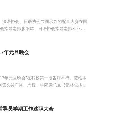
院、法语协会、日语协会共同承办的配音大赛在国
协会指导老师廖阳辉、日语协会指导老师邓亚
的视野、更高的素质、更强的竞争力。他列举了
对于学习国际文...
17年元旦晚会
017年元旦晚会”在我校第一报告厅举行。莅临本
副院长吴广裕、周程，学院党总支书记林俊杰，
师生带来24字
裕宣读《第六届计算机文化节表彰决定》，今年
教...
辅导员学期工作述职大会