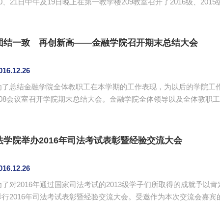
20、21日中午及19日晚上在第一教学楼209教室召开了2016级、201
别由各年级辅导员主持，法学院院长赵家琪、党总支书记陈秀图、副院长彭娟出席
校长杨文轩“一切成功是做人的成功，一切失败是做人的失败”这句话和
事要严格遵守“诚信”的基本原则，告诉学生诚信的重...
团结一致 再创新高——金融学院召开期末总结大会
016.12.26
为了总结金融学院全体教职工在本学期的工作表现，为以后的学院工作
108会议室召开学院期末总结大会。金融学院全体领导以及全体教职工出席了本次会议。
授对本学期教学院工作进行总结。陈石清表示，在教学方面，全体教
起来，同时，也加强师生交流，师生互动更好地促进学习；教辅、行
了相关任务，陈石清对教辅行政人员的表现给予了相当肯定。一个学期以
法学院举办2016年司法考试表彰暨经验交流大会
016.12.26
为了对2016年通过国家司法考试的2013级学子们所取得的成就予以肯
举行2016年司法考试表彰暨经验交流大会。受邀作为本次交流会嘉
敏、陈洁玉。出席大会的有法学院副院长彭娟、团委书记张仁瀞、学生