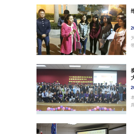
2
2
席