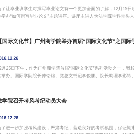
为了让毕业班学生对撰写毕业论文有一个更加全面的了解，12月19日晚
生举办“如何撰写毕业论文”主题讲座。讲座主讲人为法学院学科带头
秀图、副院长彭娟，以及毕业班辅导员梁嘉仪。 吴兴光通过选题、论文的资料、论文的结构、学术见解和摘要
五个方面为毕业生展开讲解如果写好一篇本科毕业论文。他强调，写
严谨总结，囊括整篇论文的中心思想。吴兴光告诫毕业生，要多读书，参
【国际文化节】广州商学院举办首届“国际文化节”之国际
016.12.26
12月25日下午，作为广州商学院首届“国际文化节”系列活动之一，我
室举办。国际学院院长仲铭锦、党总支书记李俊鹏、院长助理李彩铃
代表学院对校友们的到来表示热烈欢迎。他向各位校友介绍了我校的办学历程以及我校国际化办
学的新进展和新成就，列举了中外合作办学项目，并详细介绍了“2+2”
国际班项目、“2+2”华澳项目等，学生可以通过自主选择这些项目去...
法学院召开考风考纪动员大会
016.12.26
为了进一步加强考风建设，严肃考纪，营造良好的考试氛围，保证期末