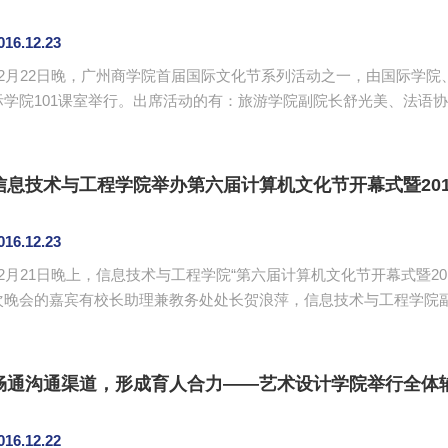
016.12.23
12月22日晚，广州商学院首届国际文化节系列活动之一，由国际学
际学院101课室举行。出席活动的有：旅游学院副院长舒光美、法语
，以及特邀嘉宾曾丽红老师、王玉芝老师。 廖阳辉指出，此次配音大赛面向全校学生，其目的是更好地弘扬法
国、日本文化，在校园内形成良好的国际文化氛围，让学生具备更广
我校学生参加第一届中国法国微视频大赛的事例，说明开展此类赛事活动
信息技术与工程学院举办第六届计算机文化节开幕式暨20
016.12.23
12月21日晚上，信息技术与工程学院“第六届计算机文化节开幕式暨2
次晚会的嘉宾有校长助理兼教务处处长贺浪萍，信息技术与工程学院
团委副书记翁楚歆，学院辅导员及各学院学习会、团委、学生会指导老师等。 贺浪萍为学院全体
祝福：“文化节节节攀升！冬至节节节团圆！元旦节节节雄唱！”吴广
学院共获得全国性奖项5项、省级奖项33项，为推动学院学科竞赛和创新
畅通沟通渠道，形成育人合力——艺术设计学院举行全体
016.12.22