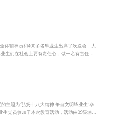
全体辅导员和400多名毕业生出席了欢送会，大
不可以毕业，所以要追求梦想”,并祝愿毕业生
的主题为“弘扬十八大精神 争当文明毕业生”毕
毕业生党员参加了本次教育活动，活动由09级辅导