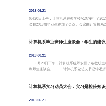
2013.06.21
6月20日上午，计算机系在教学楼A107举行了
员和2013届毕业生参加了会议。会议由计算机系2013届毕业生邱慧娟同学主持。 会上，陶培基
好的祝愿。他指出，计算机系2013届毕业生在2
奖，十个三等奖，1个优秀奖和最受...
计算机系毕业班师生座谈会：学生的建议
2013.06.21
6月20日下午，计算机系组织安排了各教研室教师分
班师生座谈会。 计算机系党总支书记钟远辉提出，在毕业班学生即将毕业离校前召开师生座谈会，主要的目的与要求有四点：一是加深感情交流，增进师生间
的友谊；二是充分发动专业教师参与到思想政治
教学与实践教学等方面的...
计算机系实习动员大会：实习是检验知识
2013.06.21