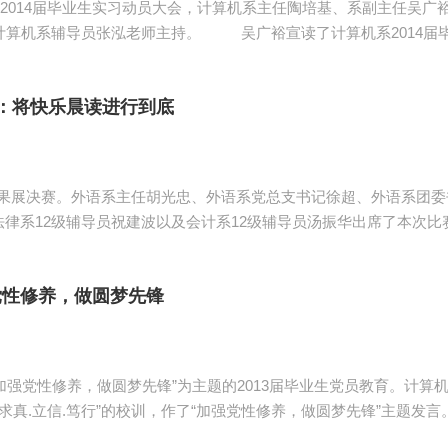
了2014届毕业生实习动员大会，计算机系主任陶培基、系副主任吴
算机系2014届毕业生暑假实习工作决定，并对相关工作作了详
识体系，是让大学生在经历了社会工作实践后，能更好地发现自己的
果展：将快乐晨读进行到底
果展决赛。外语系主任胡光忠、外语系党总支书记徐超、外语系团委
导员祝建波以及会计系12级辅导员汤振华出席了本次比赛。 晨读成果展活动经过一年的英
进行最终展示。学员与口语小老师一起组建参赛队伍，经过激烈的预
党性修养，做圆梦先锋
以“加强党性修养，做圆梦先锋”为主题的2013届毕业生党员教育。计
鼓励毕业生党员紧密联系社会实际，坚持不断学习，在工作岗位上争