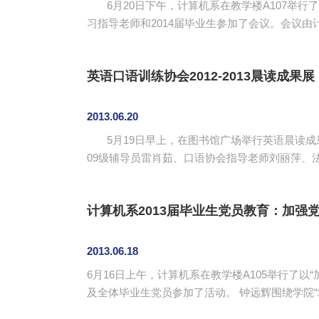
6月20日下午，计算机系在教学楼A107举行
习指导老师和2014届毕业生参加了会议。会议由计算机系辅导员张泓老师主持。 吴广裕宣读了计
细的讲解与安排，他指出，实习是检验大学生知
专业知识等，制定自己的...
英语口语训练协会2012-2013晨读成
2013.06.20
5月19日早上，在图书馆广场举行英语晨读成
09级辅导员雷肖茹、口语协会指导老师刘丽萍、法律系12级辅
晨读训练后，以活动竞赛的方式将学员学习成果
徐超指出，...
计算机系2013届毕业生党员教育：加强
2013.06.18
6月16日上午，计算机系在教学楼A105举行了
及全体毕业生党员参加了活动。 钟远辉围绕学院“求真.立信.笃行”的校训，作了“加强党性修养，做圆梦先锋”主题发言。他强调，毕业生党员要充分发挥毕业生党员的
模范作用，树立大学生党员的新形象。同时，他