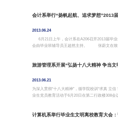
践中践行党性”等三个方面向毕业班党员提出要持之以恒地“自勉”“自省”“自爱”。 李锦堂、王超然和毕业
行”为主题。座谈会上，毕业生...
会计系举行“扬帆起航、追求梦想”2013
2013.06.24
6月21日上午，会计系在A206召开2013届
会由毕业班辅导员王超然主持。 张蔚文在致辞中衷心感谢13届毕业生为会计系作出的贡献，并语重心长地教导毕业生们在社会上要有责任心，做一名有责任的
会计人才。凌辉贤在讲话中指出“虽然学业上可以
前程似锦。李锦堂指出步...
旅游管理系开展“弘扬十八大精神 争当文
2013.06.21
为深入贯彻“十八大精神”，循学院校训“求真 立
业生党员教育活动于6月20日在第二行政楼308
员王瑜主持。 上午，汪椿东在教育活动的开班仪式上主讲了以“增强党性修养，实现中国梦”为主题的讲座。他要求毕业生要树立党员的远大理想，提升党性修养，努
力将自己的梦想和中华民族伟大复兴的梦想相...
计算机系举行毕业生文明离校教育大会：