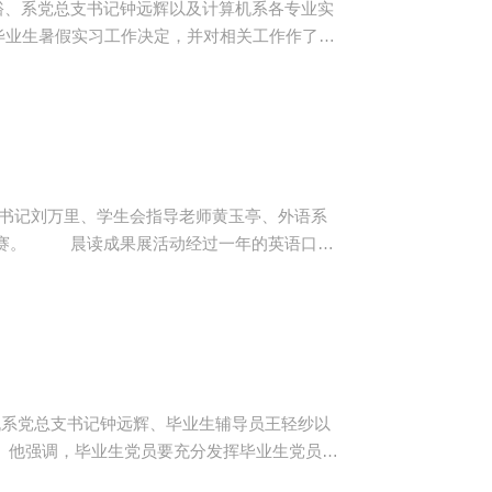
广裕、系党总支书记钟远辉以及计算机系各专业实
缺点与不足，以期在实习返校后更加明确地弥补
书记刘万里、学生会指导老师黄玉亭、外语系
语口语
赛，选拔出六支优秀队伍参加本次的总决赛。
算机系党总支书记钟远辉、毕业生辅导员王轻纱以
创一流业绩，为母校增光，为社会作出应有贡