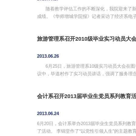
随着教学评估工作的不断深化，我院迎来了新的
成绩。《华师增城学院报》记者采访了经济系电子商务教研室主任张向阳副教授。 谈科研：
觉得自己就像中了奖的人那样开心，认为自己的努力总算没有白费。 谈及科研课题对我院发展的具体意义时，张
教学水平，实现...
旅游管理系召开2010级毕业实习动员大
2013.06.26
6月25日，旅游管理系10级实习动员大会在图
议中，毕道村作了实习动员讲话，强调了服务理
了实习的要求和目的。王晓宁宣布了各实习单位
备。会议结束后，组员与指导老师进行...
会计系召开2013届毕业生党员系列教育
2013.06.24
6月20日，会计系举办2013届毕业生党员系列
了活动。 李锦堂作了“以党性引领人生”的主题教育讲座。李锦堂分析了毕业后党员找不到组织、忘记了身份、迷失了方向等现象，从“了解党员”“加强党性修养”“在实