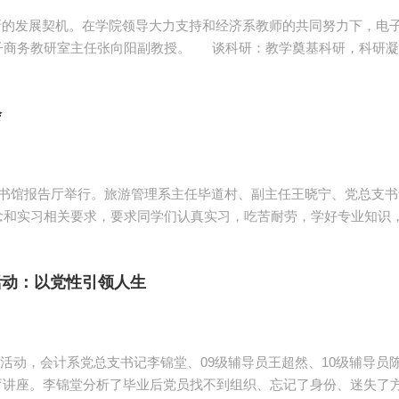
发展契机。在学院领导大力支持和经济系教师的共同努力下，电子
教学奠基科研，科研凝练特色 对于科研课题的成功立项，张老师
老师表示，科研课题的开展有利于提升我院的
会
书馆报告厅举行。旅游管理系主任毕道村、副主任王晓宁、党总支书记
念和实习相关要求，要求同学们认真实习，吃苦耐劳，学好专业知识
的指导老师、组长和分组名单。会议最后，辅导员冯勤辉宣读了实习
活动：以党性引领人生
教育活动，会计系党总支书记李锦堂、09级辅导员王超然、10级辅导