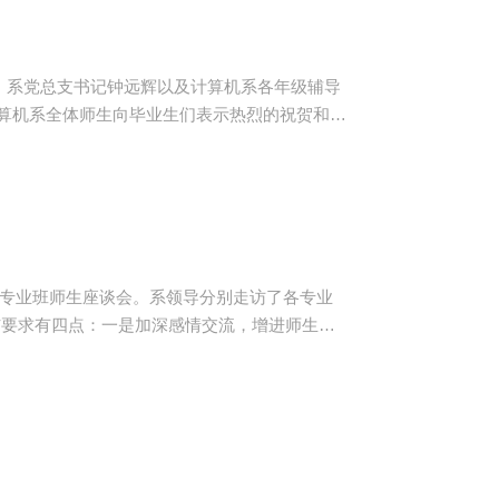
裕，系党总支书记钟远辉以及计算机系各年级辅导
二项、三等奖七项，广东省级奖项中：获3个二等
3届各专业班师生座谈会。系领导分别走访了各专业
听取毕业生对学院、系部在关于学风建设、专业