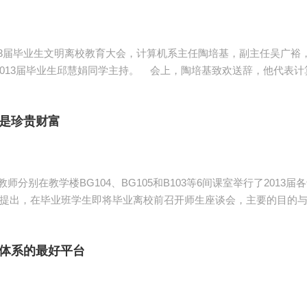
2013届毕业生文明离校教育大会，计算机系主任陶培基，副主任吴广
致欢送辞，他代表计算机系全体师生向毕业生们表示热烈的祝贺和良
012年全国和省级的各类大学生学科竞赛中，分别获得了全国二等奖
是珍贵财富
别在教学楼BG104、BG105和B103等6间课室举行了201
教育工作中来，促进专业教育与思想政治教育的有效结合；三是全面
体系的最好平台