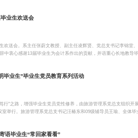
生党员代表在教学楼A305进行座谈，座谈会以“我的青春与党同
届毕业生欢送会
毕业生欢送会。系主任张蔚文教授、副主任凌辉贤、党总支书记李锦堂、
毕业，但学习不可以毕业，所以要坚持终身学习；青春可以毕业，梦想
明毕业生”毕业生党员教育系列活动
信 笃行”之路，增强毕业生党员党性修养，由旅游管理系党总支组织开展
会议室举行。旅游管理系党总支书记汪椿东和09级辅导员王瑜、全体
寄语毕业生“常回家看看”