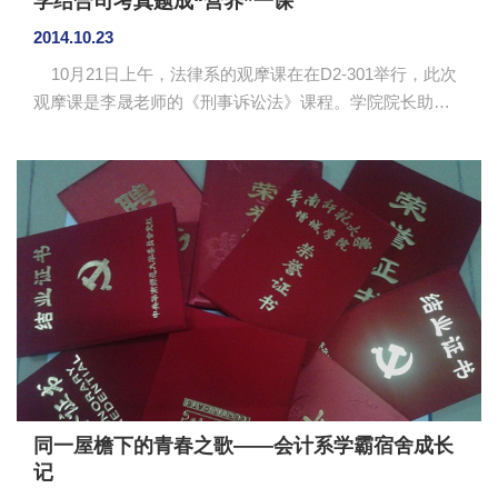
学结合司考真题成“营养”一课
2014.10.23
10月21日上午，法律系的观摩课在在D2-301举行，此次
观摩课是李晟老师的《刑事诉讼法》课程。学院院长助
理、教学处处长张忠福，学院督导委成员、法律系主任陈
文椿、法律系党总支书记陈秀图和法律系多位教师参加了
本次公开课。 本次课程内容为刑事诉讼管辖。李晟老师
简要地回顾了上次课的内容，通过复习题检查学生对知识
的掌握程度。李老师治学严谨，课前准备充分，授课重难
点突出，通过引入李天一案、三鹿奶粉案、许霆案使学生
对级别管辖有了清晰的认识。通过将司法考试真题引入课
堂，引导学生解答并进...
同一屋檐下的青春之歌——会计系学霸宿舍成长
记