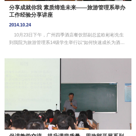
分享成就你我 素质缔造未来——旅游管理系举办
工作经验分享讲座
2014.10.24
10月23日下午，广州四季酒店餐饮部副总监欧彬彬先生
到我院为旅游管理系14级学生举行以“如何快速成长为酒店
行业职业经理人”为主题的工作经验分享讲座。旅游管理系
主任甘巧林教授、副主任王晓宁副教授、系党总支书记汪
椿东、老师代表以及2014级学生参加了此次讲座。 欧
彬彬先生首先简述了自己国内外工作经验，自己毕业后一
直从事酒店行业，其间从餐饮部管理培训生逐步成长为餐
饮部总监，现在广州四季酒店任餐饮部副总监。他认为自
己的求职生涯一直很幸运，但这成功的背后是经过许多努
力和奋斗。欧...