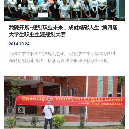
我院开展“规划职业未来，成就精彩人生”第四届
大学生职业生涯规划大赛
2014.10.24
为增强学生职业生涯规划意识，促使学生学习掌握职业生
涯规划的基本方法，科学地自我评价和评估职业环境，树
立正确的成才观、职业观和就业观，就业指导中心自今年4
月份起，开展“规划职业未来，成就精彩人生”第四届大学生
职业生涯规划大赛活动。10月22日晚上，大赛决赛在第二
行政楼308室圆满举行，学生处副处长何柏略，外语系党总
支书记徐超，就业指导中心主任覃绮梅、董志康老师，法
律系老师叶小办等领导和老师出席了活动。 比赛现
场，7名入围选手同台PK，他们紧紧围绕着自我认知、职业
认知、目标定位、实施计划...