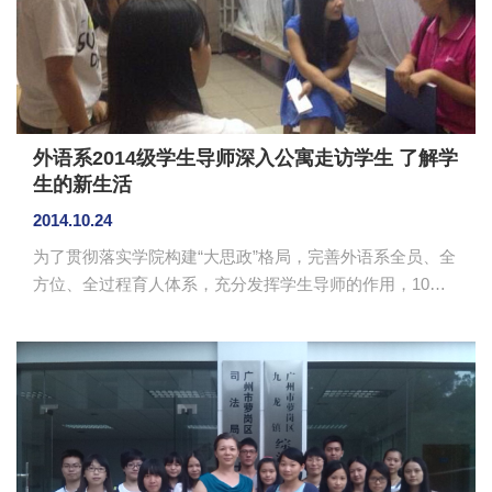
外语系2014级学生导师深入公寓走访学生 了解学
生的新生活
2014.10.24
为了贯彻落实学院构建“大思政”格局，完善外语系全员、全
方位、全过程育人体系，充分发挥学生导师的作用，10月
22日，2014级新生导师德语专任老师钟秀慧、邓光远、廖
文娟在辅导员黄玉亭和部分学长的引领下，走访了外语系
2014级的新生宿舍，了解学生在公寓中的生活状态、学习
状态。 14级新生满心期待、以热烈地掌声和多样的节
目迎接导师们的到来。各导师分班级深入到学生宿舍，和
学生们进行交流，了解他们近期生活和学习的情况及遇到
的问题。在学习方面，钟秀慧老师告诉学生一年级的学习