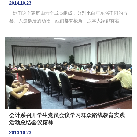
2014.10.23
她们这个家庭由六个成员组成，分别来自广东省不同的市
县。人是群居的动物，她们都有棱角，原本大家都有着不
同的生活环境和生活习惯，生活在同一个屋檐下，难免会
发生一些摩擦，但是她们深知“世事洞明皆学问，人情练达
即文章”，所以总能互相理解，在宽容中将矛盾化为乌有，
重现往日的和谐与欢乐。 从陌生到熟悉，从同学到朋友，
是“3#B5007”将魏晓霞、刘睿、张秀芳、余美婷、何静云、
许瀚匀六个汇聚到了会计系13级会计学1班这个大家庭，让
她们相互认识，相互帮助。 书中自有黄金屋，她家学霸爱
读书 ...
会计系召开学生党员会议学习群众路线教育实践
活动总结会议精神
2014.10.23