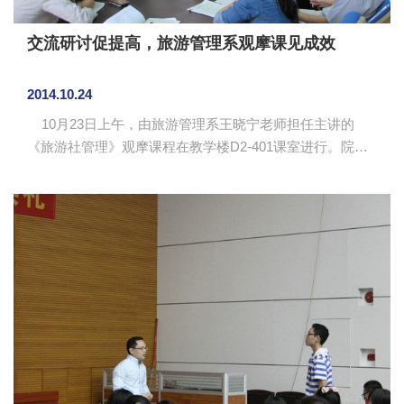
交流研讨促提高，旅游管理系观摩课见成效
2014.10.24
10月23日上午，由旅游管理系王晓宁老师担任主讲的
《旅游社管理》观摩课程在教学楼D2-401课室进行。院长
助理张忠福、督导委员会副主任邬家炜、教学处处长助理
何茂炳、旅游系主任甘巧林及教师代表7人一起参加了本次
观摩活动。 本次课程的主要学习内容是“旅行社的采购业
务”。王晓宁老师首先展示了本节课的专业教学内容与学习
目标，结合新旅游法的改革，选用携程网和广州日报报道
的最新案例作为教学参考资料，详细讲解了旅行社采购的
原则和方式。 课后，参加本次观摩活动的...