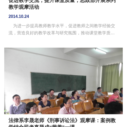
促进教学交流，提升课堂质量，思政部开展系列
教学观摩活动
2014.10.24
为进一步提高教师教学水平，促进教师之间教学经验交
流，营造良好的教学改革与研究氛围，推动课堂教学质量
的进一步提升。10月23日上午，学院副院长刘根正，思政
部主任郑维铭教授、副主任权麟春，教学处、督导委及思
政部部分教师观摩了思政部王相东老师主讲的《马克思主
义基本原理概论》课。 此次课程内容主要是《马克思主
义基本原理概论》课第二章“认识的本质及其发展规律”中
的“价值和真理在实践中的辩证统一关系”。王老师首先对上
节课的内容进行了复习回顾，然后让学生带着思考题听
课，重点讲解了价值与...
法律系李晟老师《刑事诉讼法》观摩课：案例教