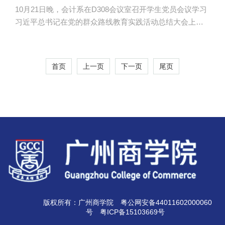
10月21日晚，会计系在D308会议室召开学生党员会议学习
习近平总书记在党的群众路线教育实践活动总结大会上的
讲话精神和中央文件精神。会计系党总支书记李锦堂、12
级学生党支部书记汤振华、14级辅导员罗彩玲以及40多名
学生党员参加了会议。 李锦堂首先传达了习近平总书
首页
上一页
下一页
尾页
记在党的群众路线教育实践活动总结大会上的讲话精神。
习近平总书记在讲话中对巩固和拓展教育实践活动成果，
加强党的作风建设，推进全面从严治党进行了部署，并提
出了八点要求。李锦堂对中央《关于做好处置不合格党员
工作的通知》进行了解读，详细阐述...
版权所有：广州商学院
粤公网安备44011602000060
号
粤ICP备15103669号