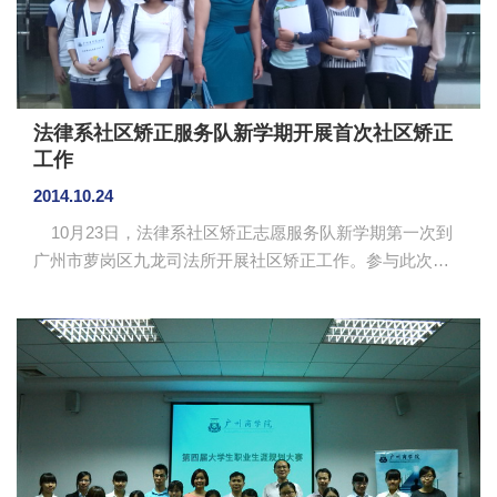
要扎实，在学习德语过程...
法律系社区矫正服务队新学期开展首次社区矫正
工作
2014.10.24
10月23日，法律系社区矫正志愿服务队新学期第一次到
广州市萝岗区九龙司法所开展社区矫正工作。参与此次活
动的有广州商学院法律系的志愿者15名，由法律系党总支
书记陈秀图，杨海霞老师、祝建波老师带队及担任指导老
师，九龙司法所工作人员冯华等到现场指导工作。 正式
开展活动前，指导老师杨海霞首先对新的志愿者成员进行
培训与指导，培养成员的社区矫正能力。所有志愿者进行
分组，三名志愿者为一组，以谈话方式各负责一名矫正对
象。最后是志愿者阅读矫正对象资料，做好工作准备。
下午1...