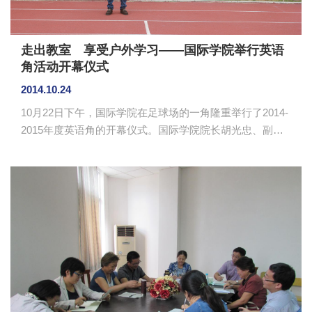
走出教室 享受户外学习——国际学院举行英语
角活动开幕仪式
2014.10.24
10月22日下午，国际学院在足球场的一角隆重举行了2014-
2015年度英语角的开幕仪式。国际学院院长胡光忠、副院
长李国庆、副主任唐丽峰、教师饶建华、李楠楠、李强、
尤五力，外教韦恩、保罗、马克以及全院学生100多人参加
此次的开幕仪式。仪式由英语角活动负责人孙全俊同学主
持。 首先，孙全俊同学对国际学院英语角的创办历史
和活动内容作了说明：国际学院英语角自国际学院创办以
来就已经成立，新学年的英语角活动主要由两部分内容组
成，历时两小时左右，第一部分为观看视频，主题讨论，
营造良好的英语语言环境...