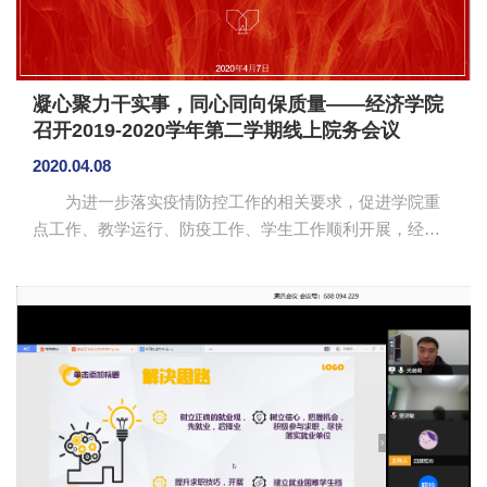
凝心聚力干实事，同心同向保质量——经济学院
召开2019-2020学年第二学期线上院务会议
2020.04.08
为进一步落实疫情防控工作的相关要求，促进学院重
点工作、教学运行、防疫工作、学生工作顺利开展，经济
学院于4月7日下午，通过腾讯会议召开2019-2020学年第二
学期线上院务会议。参加会议的有经济学院院长陈石清教
授、副院长张燕副教授、党总支书记张雪梅、教研室主
任、辅导员和教务员。会议由陈石清主持。 陈石清对
学院近期工作进行部署。他强调，第一，目前网课已经开
展2个多月，教辅联合要继续做好教学工作，强调教师授课
方式可灵活创新，增强代入感，保证教学的课堂质量和学
生的学习效率；第二，各教...