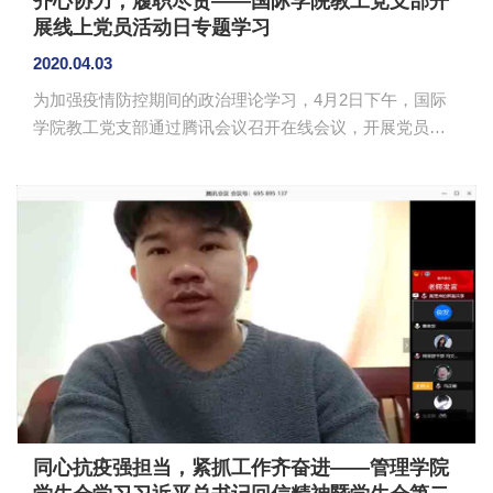
齐心协力，履职尽责——国际学院教工党支部开
展线上党员活动日专题学习
2020.04.03
为加强疫情防控期间的政治理论学习，4月2日下午，国际
学院教工党支部通过腾讯会议召开在线会议，开展党员活
动日专题学习。国际学院全体教工党员参加了本次会议。
会议由学院党总支书记李俊鹏主持。 李俊鹏带领与会
党员认真学习了《广东省教育厅转发中共教育部党组关于
学习贯彻习近平给在首钢医院实习的西藏大学医学院学生
的回信精神的通知》和《求是》杂志发表的习近平总书记
重要文章《全面提高依法防控依法治理能力，健全国家公
共卫生应急管理体系》两个重要文件精神。李俊鹏就当前
工作提出了六点建议：一是加强爱国主义教育，...
同心抗疫强担当，紧抓工作齐奋进——管理学院