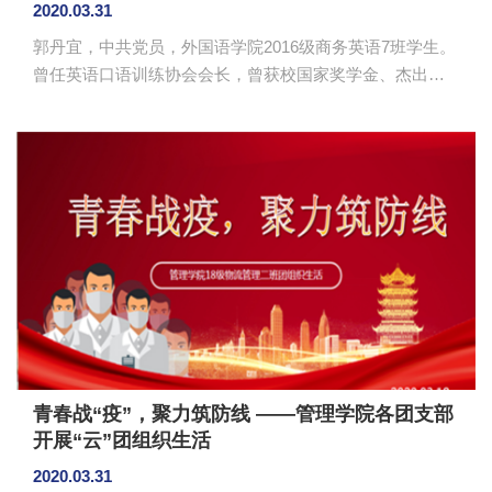
2020.03.31
郭丹宜，中共党员，外国语学院2016级商务英语7班学生。
曾任英语口语训练协会会长，曾获校国家奖学金、杰出学
生奖、标兵学生奖、优秀学生干部、优秀共青团干等荣誉
称号，曾获全国高师竞赛二级“一等奖”等7项省级荣誉，并
将在公开刊物上发表学术论文1篇，主持2019年度大学生创
新创业训练项目获省级立项。 巩固专业基础——学习是永
不怠慢的天职 “大学是一座学习的殿堂，是一个实现梦
想的地方。”郭丹宜希望自己的大学生涯过得充实而有意
义，三年来，她刻苦学习，学业平均绩点逐年上升，其中
两个学期平均绩点...
青春战“疫”，聚力筑防线 ——管理学院各团支部
开展“云”团组织生活
2020.03.31