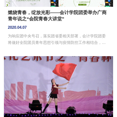
燃烧青春，绽放光彩——会计学院团委举办广商
青年说之“会院青春大讲堂”
2020.04.07
为响应团中央号召，落实团省委相关部署，会计学院团委
将做好全院团员青年思想引领与疫情防控工作相结合，充
分发挥优秀学生的先锋模范带头作用。会计学院于4月5日
在腾讯会议开展“广商青年说之会院青春大讲堂”朋辈教育活
动，主动将共青团思想引领开设到网上、开设到青年集聚
的云端阵地。本次活动邀请了2017级冼依霖、练思源、陈
家莹、张焕芬以及2018级练赋琳同学为大家分享他们的学
习生活经验。 干部示范型代表练思源分享他的“3段
式”学生干部生涯。他认为学生干部生涯是一个从通过学习
他人榜样、成为他人榜样到...