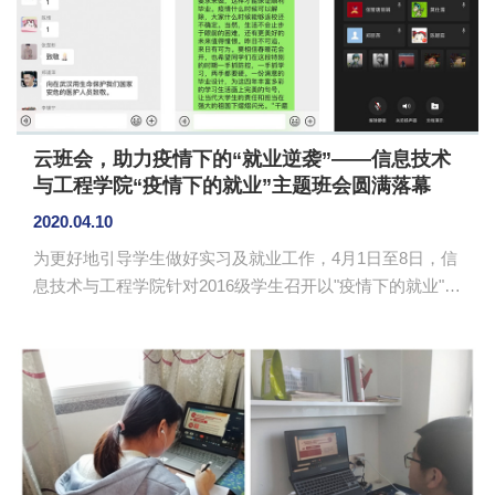
云班会，助力疫情下的“就业逆袭”——信息技术
与工程学院“疫情下的就业”主题班会圆满落幕
2020.04.10
为更好地引导学生做好实习及就业工作，4月1日至8日，信
息技术与工程学院针对2016级学生召开以"疫情下的就业"为
主题的班会活动。本次班会由年级级委主办，各班级自行
选择云平台，邀请辅导员、结对子老师及班主任参与，得
到了同学们的积极响应。 受当前疫情影响就业形势日
益严峻， 2020届毕业生迎来“史上最特殊”的毕业季。我院
各毕业班利用“腾讯会议”平台、企业微信及班级微信群召开
班会，主要围绕疫情形势下的就业政策推广、就业指导、
就业形势分析、就业方向选择、就业岗位推荐、警惕求职