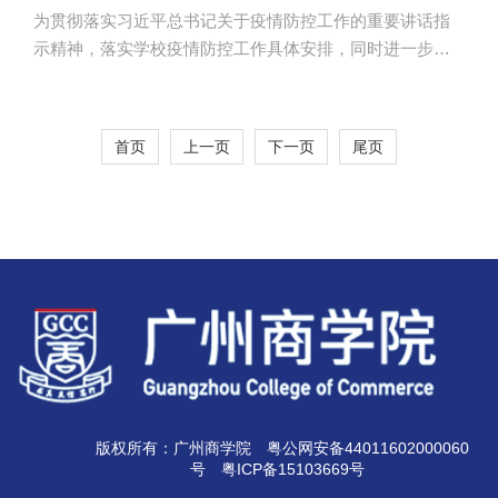
为贯彻落实习近平总书记关于疫情防控工作的重要讲话指
示精神，落实学校疫情防控工作具体安排，同时进一步做
好疫情防控期间团员青年的思想引领，帮助团员青年正确
面对疫情，打赢防疫阻击战，充分展现共青团作为党的助
手和后备军的责任和担当。管理学院团委在校团委的指导
首页
上一页
下一页
尾页
下组织各年级团支部开展了以“青春战‘疫’，聚力筑防线”为
主题的团组织生活，2017级、2018级和2019级各团支部在
3月通过线上平台积极开展“云”团组织生活。 为增强团
员青年对疫情的认识，团支部通过设置了“疫情知多少”小课
堂、疫情知识...
版权所有：广州商学院
粤公网安备44011602000060
号
粤ICP备15103669号