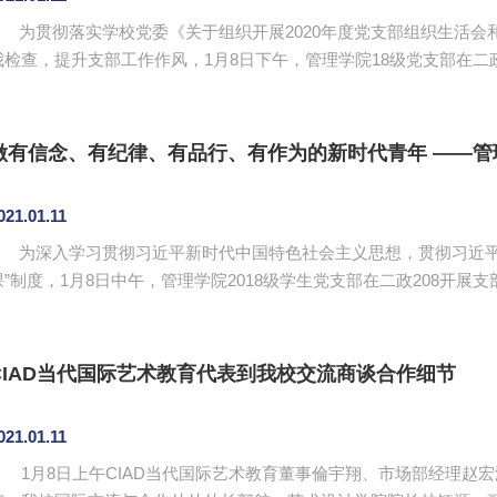
为贯彻落实学校党委《关于组织开展2020年度党支部组织生活会
我检查，提升支部工作作风，1月8日下午，管理学院18级党支部在二
由罗鑫平同志主持，全体党员参加本次会议。 会议落实“第一议题”制度，组织学习党的十九届五中全会精
神。李文娣做党支部检视发言，并进行批评与自我批评，随后党员们
评和自我批评。罗鑫平表示自己对于理论学习的积极性有...
做有信念、有纪律、有品行、有作为的新时代青年 ——管理
021.01.11
为深入学习贯彻习近平新时代中国特色社会主义思想，贯彻习近平
课”制度，1月8日中午，管理学院2018级学生党支部在二政208开
党员参加本次主题党课。 党员走上台，党课讲起来。在本次主题微党课中，李文娣从知党史、跟党走、尽党
责三个方面对“有信念”这一层面进行了讲授，把“日清、日慎、日勤”作
结合个人经历以及自身的学习收获讲述了“有品行、有...
CIAD当代国际艺术教育代表到我校交流商谈合作细节
021.01.11
1月8日上午CIAD当代国际艺术教育董事倫宇翔、市场部经理赵