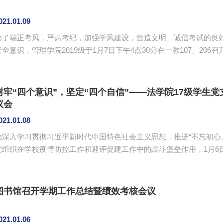
021.01.09
为了端正考风，严肃考纪，加强学风建设，营造文明、诚信考试的良
安全意识，管理学院2019级于1月7日下午4点30分在一教107、2
院19级辅导员李俞妍、蔡俊发以及年级全体学生参加本次会议。 王玮佳、邓丽芬从作弊行径、作弊心理分析
及危害和往年对作弊违纪学生的处理案例几方面分析了考风考纪建设
重后果，并重申学校学生考试违规处理方法，强调同学们要进一步端正考
树牢“四个意识”，坚定“四个自信”——法学院17级学生党
议会
021.01.08
为深入学习贯彻习近平新时代中国特色社会主义思想，推进“不忘初心
党组织在学校疫情防控工作和迎评促建工作中的战斗堡垒作用，1月6
会议召开组织生活会暨民主评议会，本次会议由党支部组织委员林兆全主持。 林兆全同志对党支部
工作进行总结，他指出在校党委和院党总支的正确领导下，法学院17
中国特色社会主义思想为统领，坚决做到“两个维护”，扎实开展“不忘初心
图书馆召开学期工作总结暨绩效考核会议
021.01.06