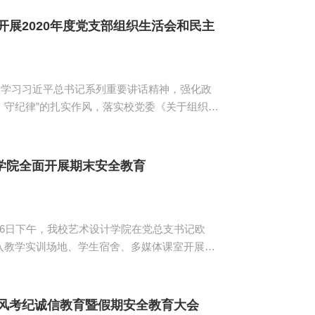
做了详细解...
开展2020年度党支部组织生活会和民主
，学习习近平总书记系列重要讲话精神，强化政
、守纪律”的扎实作风，落实校党委《关于组织开
8日中午，我校艺术设计学院2018级学生党支部
议。2018级学生党支部书记关树基以及2018级
学院全面开展期末安全教育
6日下午，我校艺术设计学院在党总支书记欧
入教学实训场地、学生宿舍、多媒体课室开展期
进行了检查。 在对教学区、办
要做好用电安全、...
考风考纪诚信教育暨假期安全教育大会