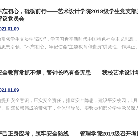
同学之间相处的基本原则，重视考试，从现在做起构建诚信考场。 姚凡对什么是诚信、考试的重要性、如何科
学备考、诚信考试要求等方面做出了说明，并针对考试违规处理办法文件
不忘初心，砥砺前行——艺术设计学院2018级学生党支部
评议党员会
021.01.09
为引领学生党员学“四史”，学习习近平新时代中国特色社会主义思想
治思想引领、“不忘初心、牢记使命”主题教育和党员“讲党性、作风正
展2020年度党支部组织生活会和民主评议党员工作的通知》精神，1月
在艺术楼105党员活动室召开了2020年度组织生活会和民主评议党员会
全体学生党员参加了此次会议。会议由关树基主持。 为深入学...
安全教育常抓不懈，警钟长鸣有备无患——我校艺术设计
021.01.09
为提升安全意识，压实安全责任，排查安全隐患，建设平安校园，1月
莹、副院长赖伟成的带领下，全体辅导员、实验员和部分学生党员深
联合检查。 安全检查工作重点针对相关场所的消防安全、用电安全、设备安全等进行排查，检查小组对
学院所属教学区、宿舍区和办公区的安全管理和设备维护、财物保管、用电安全等
公区的安全排查工作中，赖伟成指出：实验（训）室、工作室等重点区域
严己正身应考，筑牢安全防线——管理学院2019级召开