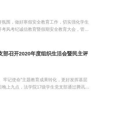
好氛围，做好寒假安全教育工作，切实强化学生
06召开考风考纪诚信教育暨假期安全教育大会，管理
的必要性和重要性，强调作弊违纪的危害以及严
试态...
支部召开2020年度组织生活会暨民主评
、牢记使命”主题教育成果转化，更好发挥基层
日晚上九点，法学院17级学生党支部通过腾讯线
2020年开展的
级学生党支部始终以学习贯彻落实习近平新时代
、牢记...