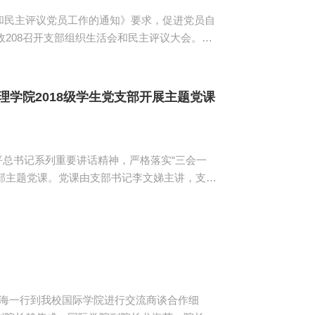
和民主评议党员工作的通知》要求，促进党员自
政208召开支部组织生活会和民主评议大会。会
围绕思想、工作、学习、生活等方面依次开展批
学院2018级学生党支部开展主题党课
总书记系列重要讲话精神，严格落实“三会一
展支部主题党课。党课由支部书记李文娣主讲，支部
为切入点，对“有纪律”进行详细阐释。李文娣还
宏海一行到我校国际学院进行交流商谈合作细