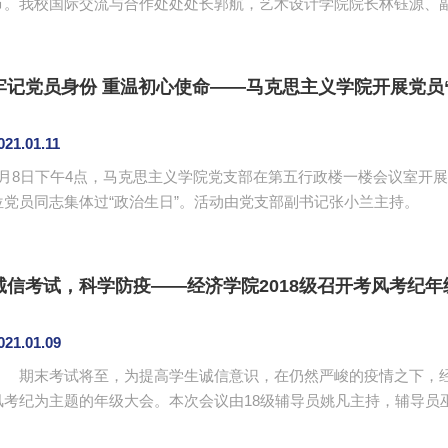
节。我校国际交流与合作处处处长郭航，艺术设计学院院长林钰源、
理李彩玲，外事负责人张艳东及外事专员伍晨菲在国际楼202会议室接待了
倫宇翔一行来访表示热烈的欢迎，他提出双方务必要从多角度出发为
供优质的海外教育资源，提升我校的国际化教育知名度，坚实落定项目开
牢记党员身份 重温初心使命——马克思主义学院开展党员
021.01.11
1月8日下午4点，马克思主义学院党支部在第五行政楼一楼会议室开展
党员同志集体过“政治生日”。活动由党支部副书记张小兰主持。 党支部书记李洪君致辞，并强调开展党员“政治
生日”的意义和重要性。为党员同志过“政治生日”是我校马克思主义
和纯洁性的有效载体， 也是促进党员自我教育、 自我管理、自我提
通的桥梁和纽带。 此次 “政治生日 ”活动的主要方式是“五个一”...
诚信考试，科学防疫——经济学院2018级召开考风考纪年
021.01.09
期末考试将至，为提高学生诚信意识，在仍然严峻的疫情之下，经济学
风考纪为主题的年级大会。本次会议由18级辅导员姚凡主持，辅导员巫
员们通过讲解使同学们明确“诚信”对自身发展和为人处世的重要意义