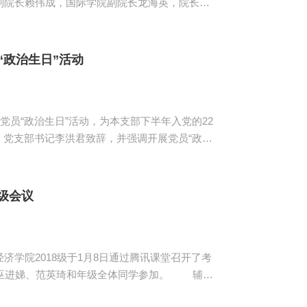
副院长赖伟成，国际学院副院长龙海英，院长助
倫宇翔董事一行并展开座谈。 郭航对
学生海外升硕做好服务工作，并为我校艺术生提
展，实现双方合作共赢...
“政治生日”活动
党员“政治生日”活动，为本支部下半年入党的22
学院党支部的首创，这不仅是保持党员队伍先进性
升的创新举措，是加强党组织与普通党员相互沟
级会议
院2018级于1月8日通过腾讯课堂召开了考
进娣、范英琦和年级全体同学参加。 辅导
，要求同学们务必遵守学校考场制度，把诚信作