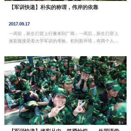
【军训快递】朴实的称谓，伟岸的依靠
2017.09.17
一周前，新生们背上行囊来到广商；一周后，新生们穿上
迷彩服接受着大学军训的考验。初到新环境，有两个人让
新生们深受感动，让他们在最短的时间内适应大学生活
——辅导员和学长。 想家时，辅导员和学长是亲人，
倾听新生的心声，给予新生家人般的亲切关怀，帮助他们
缓解各种不适应，告诉新生要学会坚强；早晨出操时，辅
导员和学长是榜样，早早到场，教导新生军训的纪律严
明，以及时间观念的重要性；身体不适时，辅导员和学长
是小医生，给你一杯热水，为你涂上药膏，给予鼓励的同
时，眉目间还流露出几丝心痛与担忧；短暂休息后...