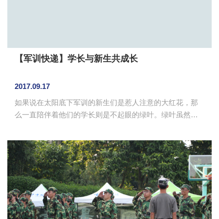
活。军歌，用朴实的歌词和军...
【军训快递】学长与新生共成长
2017.09.17
如果说在太阳底下军训的新生们是惹人注意的大红花，那
么一直陪伴着他们的学长则是不起眼的绿叶。绿叶虽然不
是主角，但是他们却在红花旁边不离不弃。 9月17日，
军训已经过去了四天，但对外国语学院的新生来说，每一
天的军训生活都是崭新的，他们用响亮的口号叫醒太阳，
用整齐的步伐迈开晨光。他们不仅有一起奋斗的战友，还
有一直在背后默默支持和陪伴着的学长们。天气热，学长
们不怕衣衫被浸湿；太阳晒，学长们不怕皮肤被晒黑；早
出晚归，学长们不怕休息时间不够。即使再累再苦，他们
从不畏惧。在训练场上，他们明白了什么...