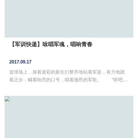
【军训快递】咏唱军魂，唱响青春
2017.09.17
篮球场上，身着迷彩的新生们整齐地站着军姿，有力地踏
着正步，喊着响亮的口号，唱着激昂的军歌。 “听吧，
新征程号角吹响，强军目标召唤在前方”，篮球场上响起了
起此彼伏的歌声。9月17日，军训之旅的第四天，外国语学
院的新生们在教官的带领下学唱军歌。从《团结就是力
量》到《强军战歌》，新生们认真地学唱着。新生们在骄
阳下放声歌唱，那磅礴的气势，已然有了军人的样子。
军歌，展现的是一幅幅多彩多姿的军旅画卷，反映的
是军人独特而崇高的感情世界，活跃着军人的精神文化生