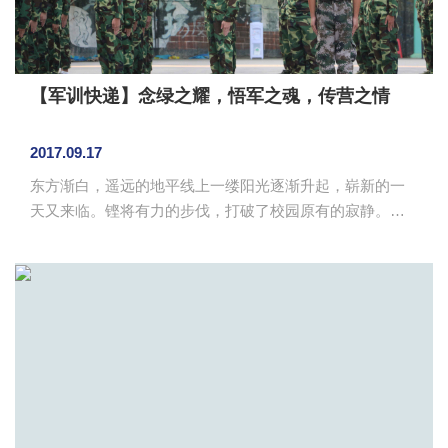
【军训快递】念绿之耀，悟军之魂，传营之情
2017.09.17
东方渐白，遥远的地平线上一缕阳光逐渐升起，崭新的一
天又来临。铿将有力的步伐，打破了校园原有的寂静。一
抹抹军绿色的身影，从宿舍蜂拥而出，奔着训练场地而
去。渐渐地，新生们已经习惯军训的生活节奏，从一开始
的懒散到现在的准时，变化正在悄然不知中慢慢发生。 绿
之耀 绿色，象征着生命的颜色，代表着对和平的渴
望，如春天初生的小草，又如沙漠中的仙人掌，顽强地生
长着。身着绿色军装的他们，也如春天初生的小草、沙漠
中的仙人掌般顽强地坚持着。军人，对每个热血青年来说
都是一个伟岸的存在。小时候或许...