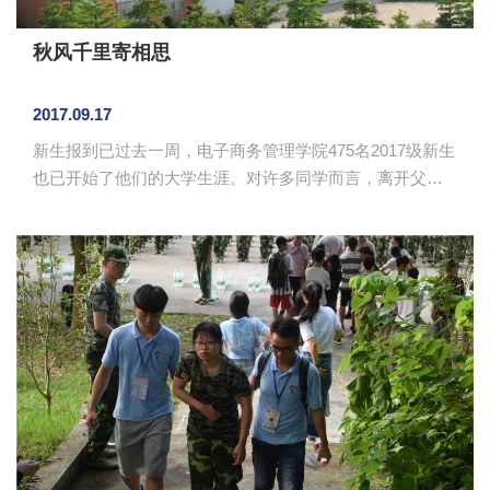
秋风千里寄相思
2017.09.17
新生报到已过去一周，电子商务管理学院475名2017级新生
也已开始了他们的大学生涯。对许多同学而言，离开父母
的日子是陌生而新鲜的。你是否还记得父亲转身离去的背
影，是否还记得母亲偷偷抹泪的那瞬间？世间所有的爱都
是为了团聚，唯有父母的爱，指向别离…… 这封思念
的家书，只想告诉父母，我们在广商过得很好！ 亲爱的爸
爸妈妈们： 见信安好！我们用了十二年考上了广商，
却用了二十年才懂得牵挂。离你们千万里的距离，最忘不
了的还是家。有人说，人的一生不能错过两个...