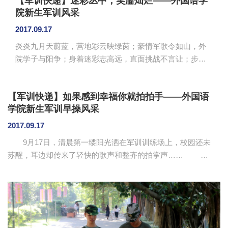
【军训快递】迷彩丛中，笑靥灿烂——外国语学
院新生军训风采
2017.09.17
炎炎九月天蔚蓝，营地彩云映绿茵；豪情军歌令如山，外
院学子与阳争；身着迷彩志高远，直面挑战不言让；步伐
坚定向前进，口号嘹亮展英姿；英勇顽强练技能，意气风
发争荣光。一首简单的小诗，演绎了外国语学院2017级新
【军训快递】如果感到幸福你就拍拍手——外国语
生实实在在的军训风采。 经过几天的训练，教官训练
学院新生军训早操风采
有道，学子得心应手。面对繁重的军训任务、紧凑的时间
安排，外国语学院的新生已学会享受军训中的苦与累，慢
2017.09.17
慢感受烈日下的徐徐凉风。片刻休息时间，新生们、学长
9月17日，清晨第一缕阳光洒在军训训练场上，校园还未
们和教官们聚在一起，学唱军歌、分享心情、表演才艺，
苏醒，耳边却传来了轻快的歌声和整齐的拍掌声…… 望
简单的互动也能掀起欢笑的浪花。虽说军训很累...
向歌声传来的方向，那是外国语学院二营训练场。原来是外
国语学院二营的教官正在带着新兵们做“早操”。在教官的带领
下，随着动感的音乐，新兵们左扭扭右扭扭，拍拍头拍拍
肩，动作整齐，掌声雷动，脸上还挂着清爽的笑容，丝毫看
不到抹黑早起的疲倦和慵懒。二营营长王钟徽表示，天气