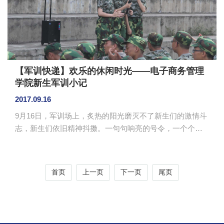
满羽翼的蜕变过程。军训会使你们变得更坚强，变得更果
敢。这个过程会让你们学会很...
【军训快递】欢乐的休闲时光——电子商务管理
学院新生军训小记
2017.09.16
9月16日，军训场上，炙热的阳光磨灭不了新生们的激情斗
志，新生们依旧精神抖擞。一句句响亮的号令，一个个整
齐的步伐，是他们艰辛付出的成果。在休息期间，教官们
也通过多种方式调节军训的气氛，组织大家一起开展游戏
互动，给他们疲惫的心灵浇灌力量。 一项“七手八
首页
上一页
下一页
尾页
脚”的游戏让许多新生参与到其中。三营分为三个方阵，每
个方阵派三名同学作为代表，组成三支队伍，由教官下指
令，而每支队伍则需按照教官的指令完成相应动作并坚持
一段时间则为成功。各个队伍为了自己方阵的荣誉而努