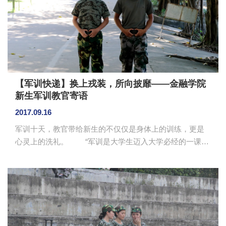
热，训练任务重，同学们每天早起出操，有时还睡意朦胧，
这首歌的旋律轻快，根据歌曲可以做摆头、拍肩，拍掌、扭
屁股等简单准备动作，这让...
【军训快递】换上戎装，所向披靡——金融学院
新生军训教官寄语
2017.09.16
军训十天，教官带给新生的不仅仅是身体上的训练，更是
心灵上的洗礼。 “军训是大学生迈入大学必经的一课，
是实现中学生到大学生角色转换的起点，是增强国防观念
竞争与合作意识，培养军事技能、意志品质、养成良好卫
生习惯和文明生活方式极为重要的一课。” “当你们穿
上军装的那一刻，想必有一种自豪感会在你们心中油然而
生。自豪与责任并重。责任纵然艰苦，但作为一名合格大
学生就必须坦然接受。军训会让你们成长，让你们体验丰