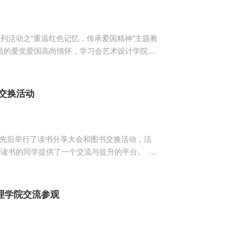
列活动之“重温红色记忆，传承爱国精神”主题教
员的爱党爱国高尚情怀，学习会艺术设计学院分
情怀，
该活动注重对学员进行思想政治教育与爱国情怀
，各个...
交换活动
日先后举行了读书分享大会和图书交换活动，活
于读书的同学提供了一个交流与提升的平台。
进行介绍，并分享读后感。同学们各抒己见，
学阅读了卡耐基的《人性的弱点》后，分享了她
理学院交流参观