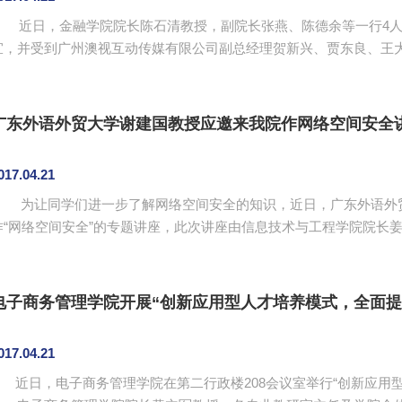
近日，金融学院院长陈石清教授，副院长张燕、陈德余等一行4人
宜，并受到广州澳视互动传媒有限公司副总经理贺新兴、贾东良、王
双方在交流互动中均表示将发挥各自优势，共同推进校企在教学、科研、技术等方面的合作，共同
构建产学研合作基地的创新体系。双方在人才培养方案、技能培训、
度合作实现产学共嬴、资源共享，优势互补。 ...
广东外语外贸大学谢建国教授应邀来我院作网络空间安全
017.04.21
为让同学们进一步了解网络空间安全的知识，近日，广东外语外贸
作“网络空间安全”的专题讲座，此次讲座由信息技术与工程学院院长
座伊始，姜灵敏对谢建国教授的到来表示欢迎。谢建国教授以“月球是否有边界？”这有趣的提问展
开讲授。围绕“网络安全”的定义展开，图文并茂地讲述了中国目前在
后，对神秘的黑客组织进行讲述，详尽地分析了国际方面关于网络安全的
电子商务管理学院开展“创新应用型人才培养模式，全面提
017.04.21
近日，电子商务管理学院在第二行政楼208会议室举行“创新应用型