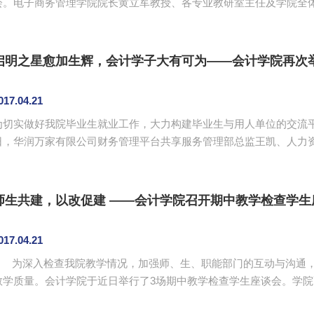
会。电子商务管理学院院长黄立军教授、各专业教研室主任及学院全
的人才培养模式及专业特色发展方向。研讨会由黄立军主持。 研讨会上，学院的四位教研室主任分别针对电子
商务专业、物流管理专业、市场营销专业、国际经济与贸易专业的创新
子商务专业教研室主任胡雷提出电...
启明之星愈加生辉，会计学子大有可为——会计学院再次
017.04.21
为切实做好我院毕业生就业工作，大力构建毕业生与用人单位的交流平
日，华润万家有限公司财务管理平台共享服务管理部总监王凯、人力
计学院进行财务岗位招聘。会计学院院长成慕杰、13级辅导员陈秀纯
华润万家是中央直属的国有控股企业集团、世界500强企业——华润
同时也是中国最具规模的零售连锁企业集团之一。旗下拥有华润万家、苏
师生共建，以改促建 ——会计学院召开期中教学检查学生
017.04.21
为深入检查我院教学情况，加强师、生、职能部门的互动与沟通，
教学质量。会计学院于近日举行了3场期中教学检查学生座谈会。学
主任夏唐兵，三个年级的学生代表等参加了座谈会。 会议上，各班学委和班级代表对本学期任课老师教学情况