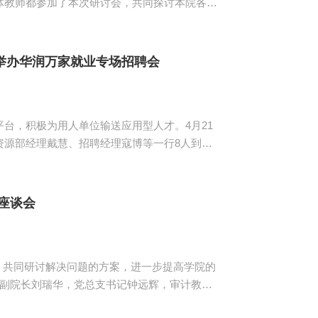
体教师都参加了本次研讨会，共同探讨本院各专
应用型人才培养模式及特色进行汇报。 电
举办华润万家就业专场招聘会
台，积极为用人单位输送应用型人才。4月21
资源部经理戴慧、招聘经理寇博等一行8人到会
及会计学院数名毕业生参加了招聘宣讲会。
（集团）有限公司旗下优秀零售连锁企业集团，
果、欢乐颂、...
座谈会
共同研讨解决问题的方案，进一步提高学院的
院副院长刘瑞华，党总支书记钟远辉，审计教研