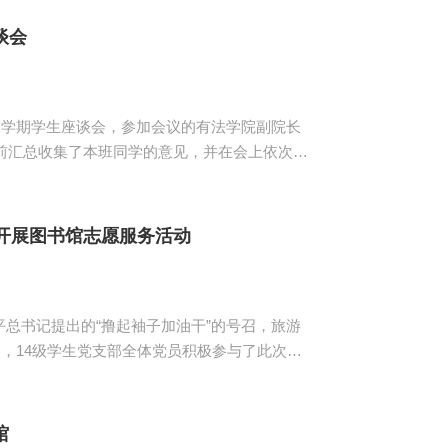
定了会计学院任课老师在教学中的严谨认真的教
..
谈会
7第二学期学生座谈会，参加会议的有法学院副院长
上，学生代表从教学方式和教学内容提出了自己
果等方面提出反馈意见；其次，生活上，学生代
开展图书馆志愿服务活动
总书记提出的“撸起袖子加油干”的号召，旅游
动，14级学生党支部全体党员积极参与了此次活
少累积9小时。19日上午第一批党员同志早早就
录入...
馆