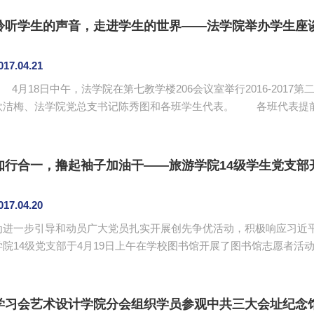
及学生情况进行反馈。总体上，各班对我院的教学工作比较满意，肯
学态度和富有吸引性的教育方法。学生代表在会上提出了一些意见和建.
聆听学生的声音，走进学生的世界——法学院举办学生座
017.04.21
4月18日中午，法学院在第七教学楼206会议室举行2016-201
洁梅、法学院党总支书记陈秀图和各班学生代表。 各班代表提前汇总收集了本班同学的意见，并在会上依次进
行发言。学生代表主要从学习和生活两个方面进行反馈。首先，学习
的看法，主要从语速的快慢、课后习题的布置、开放性案例的讨论结
表也将同学们的需求一一阐述：期待自习室的增加；饭...
知行合一，撸起袖子加油干——旅游学院14级学生党支部
017.04.20
为进一步引导和动员广大党员扎实开展创先争优活动，积极响应习近平
学院14级党支部于4月19日上午在学校图书馆开展了图书馆志愿者活
动负责小组提前根据各位党员同志的空课表，进行了本次活动具体的服务时间
分配，要求每位党员每人每天在图书馆工作1.5小时，每人服务时长至
到了图书馆门口，并在图书馆老师的耐心指导下，分别完成了书籍的信息
学习会艺术设计学院分会组织学员参观中共三大会址纪念