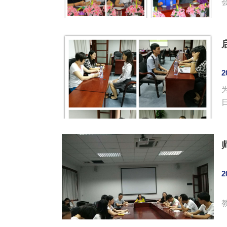
业
2
2
室