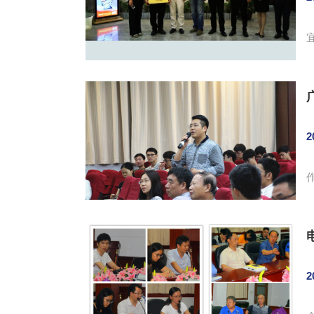
好的交流。 
2
本次讲座。 讲
2