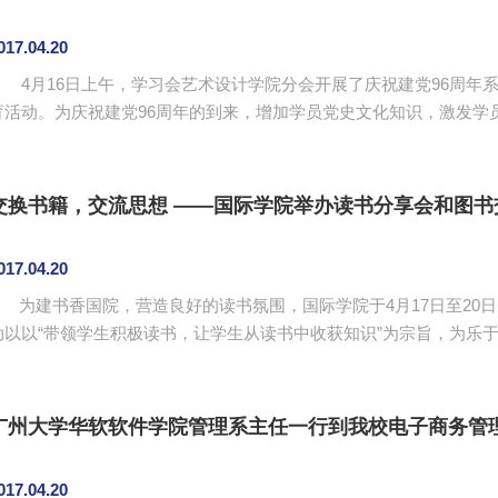
017.04.20
4月16日上午，学习会艺术设计学院分会开展了庆祝建党96周年系
育活动。为庆祝建党96周年的到来，增加学员党史文化知识，激发学
指导老师邝欣带领分会48位学员到中共三大会址纪念馆进行参展学习。 本次活动以激发学员的高尚爱国
使学员树立民族精神意识，促使爱党爱国伟大精神得益延续为目的。
培养，关注学员的培养与发展的过程。在活动上，学员们分成了几个小组
交换书籍，交流思想 ——国际学院举办读书分享会和图书
017.04.20
为建书香国院，营造良好的读书氛围，国际学院于4月17日至20
动以以“带领学生积极读书，让学生从读书中收获知识”为宗旨，为乐
读书分享大会上，首先由读书会的成员们依次对自己所选读的图书
把从书上领悟到的道理与体会毫无保留地与大家分享。其中，一位同
的读书感悟：任何一个受欢迎的人，成功的人都具有强大的人...
广州大学华软软件学院管理系主任一行到我校电子商务管
017.04.20