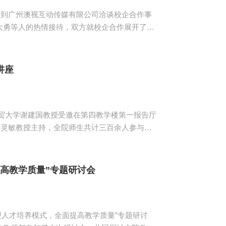
到广州澳视互动传媒有限公司洽谈校企合作事
大勇等人的热情接待，双方就校企合作展开了友
共同开发课程等方面达成共识，希望通过校企深
讲座
大学谢建国教授受邀在第四教学楼第一报告厅
姜灵敏教授主持，全院师生共计三百余人参与了
网络方面的形势，表示互联网是有霸权的。随
案例和漏洞挖...
高教学质量”专题研讨会
人才培养模式，全面提高教学质量”专题研讨