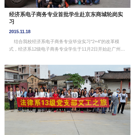
经济系电子商务专业首批学生赴京东商城轮岗实
习
2015.11.18
结合我校经济系电子商务专业毕业实习“2+4”的改革模
式，经济系12级电子商务专业学生于11月2日开始赴广州黄
埔区京东商城物流基地进行为期2周的轮岗实习已经结束。
本次轮岗实习的岗位包括入库、出库、分拣、补货等。此
次实习由李安琪老师带队，参加实习学生人数共75人。
京东将实习学生按班级分为两个团队，分别在京东博展分
拣中心（第三方货物仓）和京东萝岗分拣中心（京东自营
货物仓）进行实习。实习过程中，学生能在分拣区不同岗
位进行轮岗，感受不同工作岗位的业务特点。在京东员工
的一对一指导...