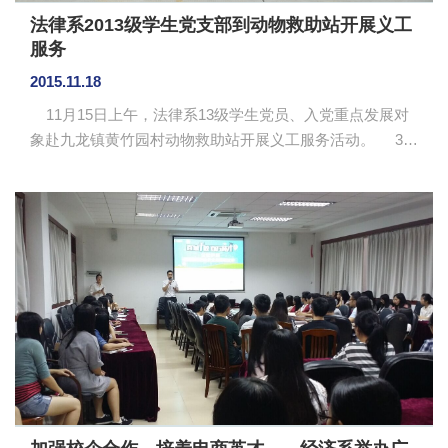
法律系2013级学生党支部到动物救助站开展义工
服务
2015.11.18
11月15日上午，法律系13级学生党员、入党重点发展对
象赴九龙镇黄竹园村动物救助站开展义工服务活动。 35
名学生党员及重点发展对象周日一大早到达救助站，在救
助站负责人蔡姨的指示之下，戴着一次性手套和口罩，为
救助站收养的近百只流浪猫狗喂食、打扫卫生。同学们激
情满满，主动、耐心地向蔡姨了解有关照顾动物的注意事
项。即使站内散发着一股浓烈的呛鼻的味道，但大家不怕
苦不怕脏，主动分工、承担工作，获得救助站工作人员的
好评。本次实践活动，充分体现了党员服务社会的先进
性，展现了我系大学生热...