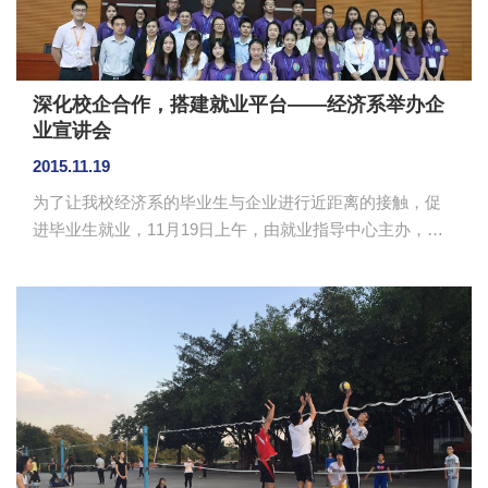
深化校企合作，搭建就业平台——经济系举办企
业宣讲会
2015.11.19
为了让我校经济系的毕业生与企业进行近距离的接触，促
进毕业生就业，11月19日上午，由就业指导中心主办，经
济系承办一场校园招聘会企业宣讲会，参与此次宣讲会的
企业有广州善庆投资有限公司、广州日昱物流有限公司、
润泓集团有限公司、广东企讯控股有限公司、广州蓝月亮
实业有限公司。经济系主任袁泽沛主任、系党支部书记陆
川、系团委书记黄菲菲、系学生会指导老师范英琦老师、
15级辅导员胡岩老师出席了宣讲会。 首先宣讲的企业
是广州善庆投资有限公司，主讲的企业人事部白总为学生
介绍了公司的成长背景、工作态度、融...