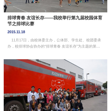
排球青春 友谊长存——我校举行第九届校园体育
节之排球比赛
2015.11.18
11月17日，由校体委主办，公体部、学生处、校团委承
办，校排球协会协办的“排球青春 友谊长存”为主题的第九
届广州商学院体育节之排球比赛决赛在我校排球场举行。
我校团委书记何柏略、副书记高建辉及现场观众观看了半
决赛及决赛。 本次活动自开展以来，各单位积极响应，
来自各院系的124名运动员组成10支队伍，通过淘汰赛的形
式进行比拼，比赛历时一个多月，冠亚季军之战终于来
临。冠、亚、季军之争同时上演，两场比赛各自呈现自己
的精彩。冠亚军对阵时，法律系气势高涨，以25:17的绝对
优势比分拿...