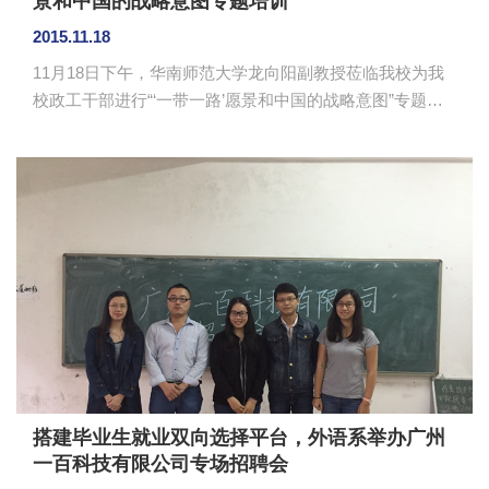
景和中国的战略意图专题培训
2015.11.18
11月18日下午，华南师范大学龙向阳副教授莅临我校为我
校政工干部进行“‘一带一路’愿景和中国的战略意图”专题培
训。我校副校长冼德庆，学生处处长张秋艳、副处长何柏
略以及全体政工干部出席了培训。培训由冼德庆主持。
龙向阳副教授从古代丝绸之路的概念切入，为大家分
析了丝绸之路的地理位置的重要性和关键性。他指出，丝
绸之路经济带和21世纪海上丝绸之路之所以引出历史，是
为了获得国人和别国的认同，一带一路的合作重点是政策
沟通、设施联通、贸易畅通、资金融通和民心相通，最终
是将建设利益共同体、命运共同体...
搭建毕业生就业双向选择平台，外语系举办广州
一百科技有限公司专场招聘会