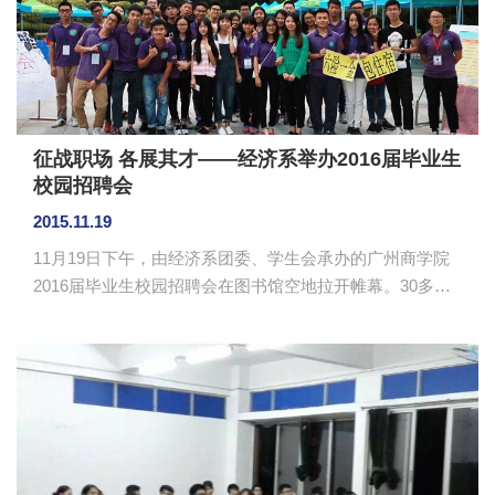
征战职场 各展其才——经济系举办2016届毕业生
校园招聘会
2015.11.19
11月19日下午，由经济系团委、学生会承办的广州商学院
2016届毕业生校园招聘会在图书馆空地拉开帷幕。30多家
用人单位与我校应届毕业生参与本次校园招聘会。 下
午2点，招聘会正式开始。烈日根本挡不了毕业生前来应聘
的热情与信心，同学们身着正装，满怀期待。在面试过
程，面对面试官的各种提问，有的同学严肃认真，一丝不
苟；有的谈笑风生，胸有成竹。应聘的同学都努力把自己
最好的一面展示给面试官，希望能获得自己满意的工作。
激烈的竞争使整个招聘现场充满积极向上的氛围，同时，