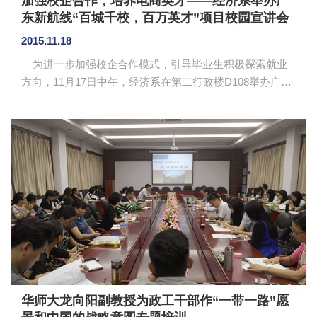
加强校企合作，培养电商英才——经济系举办广
东新航线“百城千校，百万英才”项目校园宣讲会
2015.11.18
为进一步加强校企合作模式，引导毕业生积极探索就业
方向，11月17日中午，经济系在第二行政楼D108举办广东
新航线公司关于阿里巴巴“百城千校，百万英才”跨境电商人
才培养项目的校园宣讲会。广东新航线人才事业部总监萧
润博、经济系12级辅导员黄菲菲出席了本次宣讲会。 本
宣讲是广东新航线公司与阿里巴巴共同开展的“百城千校，
百万英才”校企合作项目。会上，萧总首先介绍关于该项目
的具体招聘流程，通过详细的数据演示，分析我国跨境电
商行业目前的发展状况与及未来的发展趋势。他通过企业
人才招聘举...
华师大龙向阳副教授为政工干部作“一带一路”愿