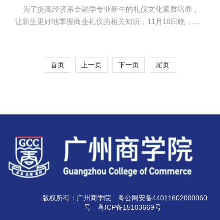
为了提高经济系金融学专业新生的礼仪文化素质培养，
让新生更好地掌握商业礼仪的相关知识，11月16日晚，经
济系副主任张燕老师在A109课室主讲了关于大学生商务礼
仪的导学课。 “学会商务礼仪，助你一臂之力。”张燕老
师通过“仪容美，仪表美，仪态美”这三个方面为学生们引入
首页
上一页
下一页
尾页
了商务礼仪对于新生未来职场的重要性。她指出，礼仪是
外在的修养，商务礼仪对于经济人的发展又是极其重要
的。课上，张燕老师着重介绍了不同的场合需要注意的各
种大方得体的礼仪，同时结合ppt从仪容、仪表、仪态这几
个方面重点给...
版权所有：广州商学院
粤公网安备44011602000060
号
粤ICP备15103669号