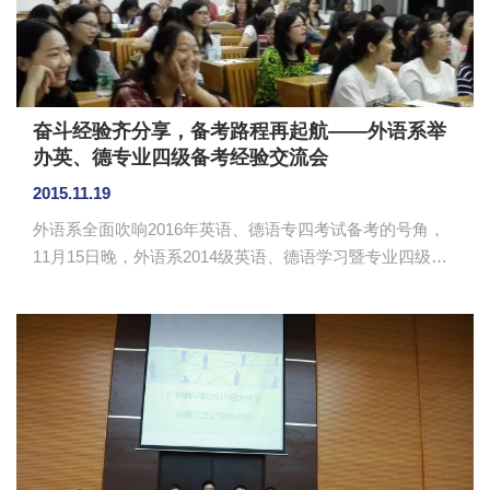
也向同学们传达出了对待就业一定...
奋斗经验齐分享，备考路程再起航——外语系举
办英、德专业四级备考经验交流会
2015.11.19
外语系全面吹响2016年英语、德语专四考试备考的号角，
11月15日晚，外语系2014级英语、德语学习暨专业四级考
试备考经验交流会在B104、B105、B106、B201顺利开
展。本次交流会由外语系学生会组织，外语系党总支书记
徐超、2014级辅导员黄玉亭、2012级专业德语四级成绩优
秀同学代表江曦，2014级专业英语德语四级成绩优秀同学
代表沙懿娜、吴茂莹、陈书娴和成世烨等10名外语系优秀
学生讲师团成员与2012级英语德语专业全体同学共聚一
堂，一起探讨英语和德语专四备考战略。 在备考经
验...