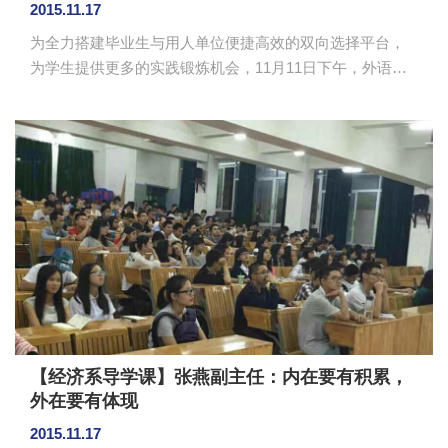
2015.11.17
为全力搭建毕业生与用人单位便捷高效的双向选择平台，
为学生提供更多的实践锻炼机会，11月11日下午，外语系
在B102举办了广州一百科技有限公司专场招聘会。广州一
百科技有限公司总经理杨杰、副总经理宋晓宁一同到我校
进行招聘。 本次招聘岗位主要以英语与德语外贸业务
员为主，我校共有24名同学报名参加面试。在面试中，广
州一百科技有限公司总经理杨杰、副总经理宋晓宁担任面
试官，主要通过“一对一”问答的方式对我校毕业生的外语水
平、外贸专业技能等方面进行提问面试。此外，面试官还
亲切地跟面试者介绍外贸业务...
【经济系导学课】张燕副主任：内在要有积累，
外在要有体现
2015.11.17