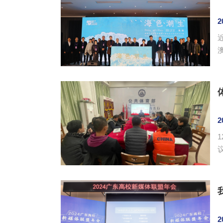
2
2
2