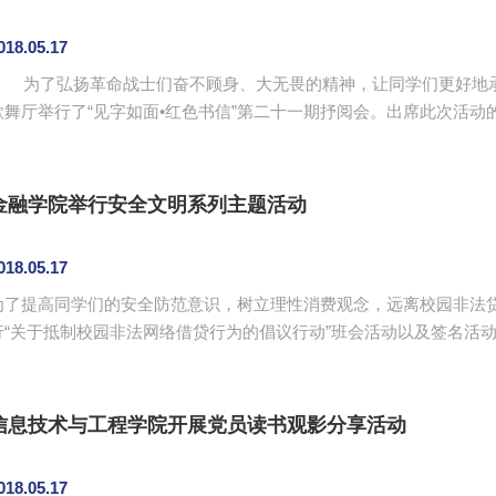
018.05.17
为了弘扬革命战士们奋不顾身、大无畏的精神，让同学们更好地承担
歌舞厅举行了“见字如面•红色书信”第二十一期抒阅会。出席此次活
辅导员吴茜茜、叶剑敏、梁春芳。 活动由选手们对书信进行动情朗读并分享个人感悟。选手们用深情的语
调、生动的表演为观众们还原了书信描述的画面。字里行间无不透露
上的触动，不少观众潸然泪下。张雪梅对活动进行点评。她肯定...
金融学院举行安全文明系列主题活动
018.05.17
为了提高同学们的安全防范意识，树立理性消费观念，远离校园非法贷款
“关于抵制校园非法网络借贷行为的倡议行动”班会活动以及签名活动。 随着互联网的快速发展，部分非
借贷平台采取虚假宣传的方式和降低贷款门槛等手段，诱导学生过度
非法网络借贷行为的倡议书》、PPT解读相关法律法规与案例分析、
学们认真观看了校园网贷案例相关视频，班委仔细解读网络借贷的危害。
信息技术与工程学院开展党员读书观影分享活动
018.05.17