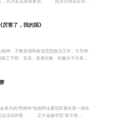
愿者参加。 此次活动旨在传递
的社会责任感，从活动中学会关爱、学会感恩。
老院打扫和表演场地的布置，其余志愿者前往老
们的生活。为了...
《厉害了，我的国》
精神，不断加强和改进思想政治工作，引导师
组织政工干部、党员、发展对象、积极分子代表及
一个个振奋
念下的中国，通过各种“中国造”让观影师生感
入讲述了这些...
赛
承办的“明辨杯”校园辩论赛冠军赛在第一报告
方金融学院“原子弹
人类的必需品”；反方法学院“狗年大吉队”——