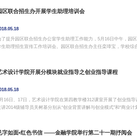
刘荟仪、曾炜文、吴锦欣、杨邦宁四名辩手，所持观点为“信仰不是人
赛队伍乘风破浪，气势如虹。辩手旁征博引、妙语连珠，引经据典来论证
园区联合招生办开展学生助理培训会
018.05.18
为了提升园区联合招生办公室学生助理工作能力，5月16日中午，园
学生助理招生宣传工作培训会。园区联合招生办主任栾璋宝，学校综
席了会议。会议由罗欢欢主持。 会议对招生办学生助理上一年度工作进行了总结，对工作中表现出色的郑锐
等21名同学颁发了招生办"优秀学生标兵"荣誉证书，同时，对新晋学生助理颁发了聘书
稿写作培训。黄余娟强调了通讯稿写作中的注意事项，提出...
艺术设计学院开展分模块就业指导之创业指导课程
018.05.18
5月16日、17日，艺术设计学院在第四教学楼312课室开展了创业
主讲2014级辅导员关树基分别从“创业背景讲解与创业模式”和“商业计
15级学生参加。 关树基为同学们分析了当前社会的就业形势和经济大环境，通过社会经济的发展引出创业
主题。他以马化腾的创业经历为例，给同学们讲解创业需要具备的条
生创业的具体步骤和方法。同学们对课程内容表现出浓厚的兴趣，课..
见字如面•红色书信 ——金融学院举行第二十一期抒阅会