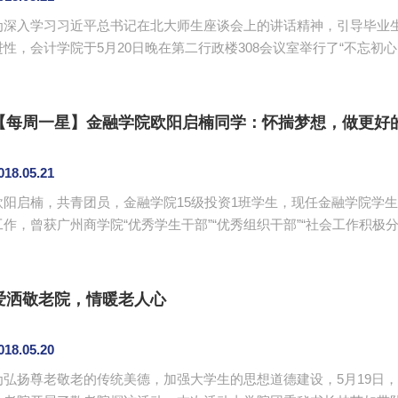
为深入学习习近平总书记在北大师生座谈会上的讲话精神，引导毕业生
进性，会计学院于5月20日晚在第二行政楼308会议室举行了“不忘初心
党总支书记钟远辉，2018届辅导员廖小慧、谢子昀，以及全体毕业生党员出席了本
习习近平总书记在北京大学师生座谈会上的重要讲话精神引入，从中
等方面，对2018届毕业生党员进行“不忘初心，牢记使命，勇做时代...
【每周一星】金融学院欧阳启楠同学：怀揣梦想，做更好
018.05.21
欧阳启楠，共青团员，金融学院15级投资1班学生，现任金融学院学
作，曾获广州商学院“优秀学生干部”“优秀组织干部”“社会工作积极分子”等称号。 一步一个脚
成功的路上，没有捷径，只有一步一个脚印，踏实地完成每一阶段的
标，走得更远。”欧阳启楠深知，要想实现自己的目标，就得制定计
有光，哪来影？ 在接近三年的大学时光里，她习惯为自己的每...
爱洒敬老院，情暖老人心
018.05.20
为弘扬尊老敬老的传统美德，加强大学生的思想道德建设，5月19日