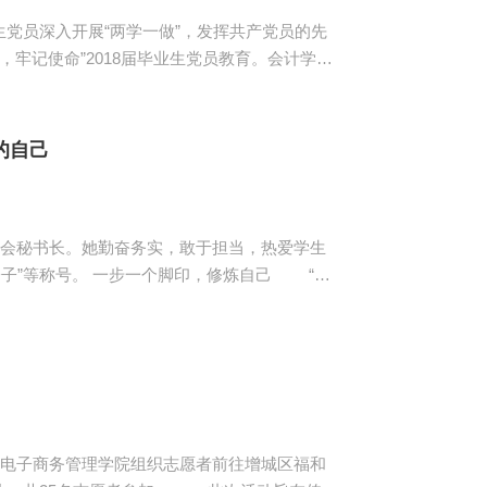
党员深入开展“两学一做”，发挥共产党员的先
，牢记使命”2018届毕业生党员教育。会计学院
次活动。 会上，钟远辉以学
国进入新时代的历史方位、重要标志、新的目标
的自己
生会秘书长。她勤奋务实，敢于担当，热爱学生
印，修炼自己 “在
小目标，积累每一阶段的经验，才能实现最终目
划并付出努力来实现它，努力是光，成功是影，没
，电子商务管理学院组织志愿者前往增城区福和