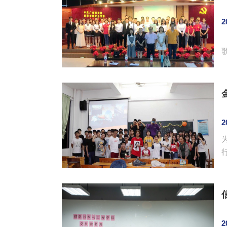
2
梅，
2
行
2