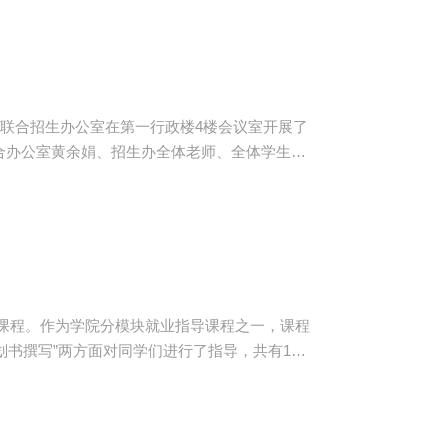
类的必需品”。在最扣人心弦的总决赛阶段，参
自...
区联合招生办公室在第一行政楼4楼会议室开展了
合办公室黄余娟、招生办全体老师、全体学生助
。 黄余娟在会上作了通讯
指导课程。作为学院分模块就业指导课程之一，课程
划书撰写”两方面对同学们进行了指导，共有107
件，运用了大量的数据和生动的案例讲授了大学
.