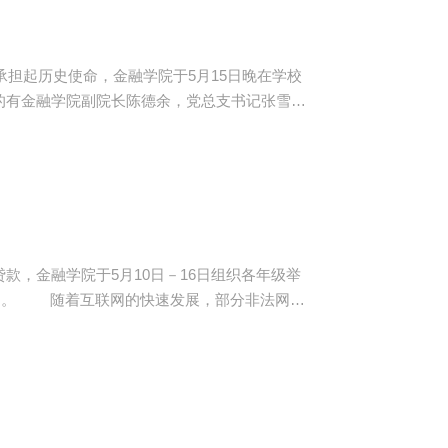
起历史使命，金融学院于5月15日晚在学校
动的有金融学院副院长陈德余，党总支书记张雪
出战士们的真实情感，为观众们带来一次次心灵
，金融学院于5月10日－16日组织各年级举
法网络
消费。本次主题活动主要有签名《关于抵制校园
小品演绎、观看视频等内容。在主题班会上，同
有的班级通...