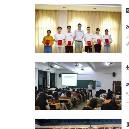
2
理出
2
名20