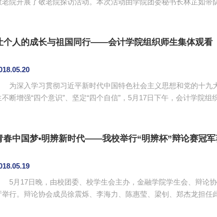
敬老院开展了敬老院探访活动。本次活动由学院团委秘书长林芷如带队，共25名志
爱心，传播文明，提高社会对老人的尊敬关爱意识，同时，增强同学
活动中，工作人员组织分队，在院方的同意下，一部分志愿者参与敬
人们的宿舍进行探访好，这让志愿者直观地了解敬老院的环境，贴近老人
让个人的成长与祖国同行——会计学院组织师生集体观看
018.05.20
为深入学习贯彻习近平新时代中国特色社会主义思想和党的十九大
生不断增强“四个意识”、坚定“四个自信”，5月17日下午，会计学院
学干部共200多人，在四教第二报告厅集体观看影片《厉害了，我的国》。 《厉害了，我的国》用
人心的纪实镜头，展示了在创新、协调、绿色、开放和共享的新发展理
受到中国的强大力量。影片描绘了辉煌成就背后默默付出的人物故事，深
青春中国梦•明辨新时代——我校举行“明辨杯”辩论赛冠军
018.05.19
5月17日晚，由校团委、校学生会主办，金融学院学生会、辩论协会
厅举行。辩论协会成员徐震烁、李海力、陈惠莹、梁钊、郑杰龙担任此次活动评委。 正
队”——郑晓君、刘文杰、蒋志红、张钰四名辩手，所持观点为“信仰是