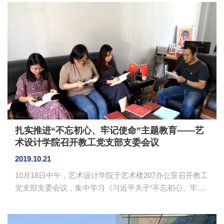
报告厅举行财税知识技能短视频校园大赛颁奖仪式。会计
学院院长余浩、副院长陈德余、党总支书记钟远辉、共享
会计师公司董事长陈耿升为首的会计师团队，以及会计学
院老师廖秀娟、范立坚、段姣、廖小慧、谢子韵、陈欣、
邓雪梅、赵聪等出席此次颁奖典礼。此次活动由会计协会
主办，会计学院团委、学生会协助开展。 陈耿升作开
幕致辞，对此次短视频校园大赛的成功...
扎实推进“不忘初心、牢记使命”主题教育——艺
术设计学院召开教工党支部支委会议
2019.10.21
10月18日中午，艺术设计学院于艺术楼207办公室召开教工
党支部支委会议，集中学习《习近平关于“不忘初心、牢记
使命”论述摘篇》，检视支部工作存在问题，提出整改措
施，并讨论部署了支部关于“不忘初心、牢记使命”主题教育