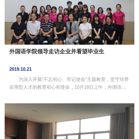
时，省队庄严的训练环境，给队员们留下了深刻的印象。
在这种认真、不屈的氛围里，目睹着身旁职业运动员的训
练，队员们体会到了职业运动员的严谨，为他...
外国语学院领导走访企业并看望毕业生
2019.10.21
为深入开展“不忘初心、牢记使命”主题教育，坚守培养
应用型人才的教育初心和使命，10月18日上午，外国语学
院院长马蔚兰、副院长袁鑫，党总支书记徐超、2016级辅
导员黄玉亭一行走访了广州市爱因奇教育咨询有限公司并
看望毕业生，深入了解毕业生就业近况，并进一步研讨校
企合作项目。 广州市爱因奇教育咨询有限公司董事陈
丽华热情接待了马蔚兰一行，陪同参观了布朗爱因奇少儿
英语培训中心总部校区和“乐点熊”早教中心，详细介绍了教