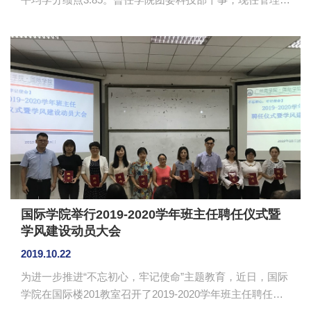
院党总支党务助理、2017级党团事务学生负责人。曾获“优
秀共产党员”、“优秀学生”、“优秀共青团干”、“优秀团
员”、“优秀党务助理”、“杰出志愿者”、外研社杯全国英语阅
读大赛校级初赛一等奖 、大学生暑期三下乡社会实践活动
优秀个人、学校社会实践优秀调查报告三等奖、暑假实践
活动志愿服务类二等奖、寒假社会实践见习三等奖等荣
誉。 博学而笃志，切问而近思 她快乐地汲取着知识的
甜蜜，...
国际学院举行2019-2020学年班主任聘任仪式暨
学风建设动员大会
2019.10.22
为进一步推进“不忘初心，牢记使命”主题教育，近日，国际
学院在国际楼201教室召开了2019-2020学年班主任聘任仪