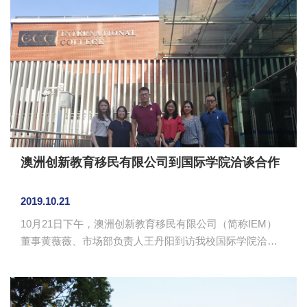
的具体安排。会议由教工党支部书记吴福珍主持，艺术设
计学院党总支书记欧莹列席并作出指导。 会上，吴福
珍带领学习了《习近平关于“不忘初心、牢记使命”论述摘
编》第二章“新时代中国共产党的历史使命”内容，各委员认
真学习，并分享自己的学习心得。欧莹提出要结合自己的
本职工作思考，在工作过...
澳洲创新教育移民有限公司到国际学院洽谈合作
2019.10.21
10月21日下午，澳洲创新教育移民有限公司（简称IEM）
董事黄薇薇、市场部负责人王丹阳到访我校国际学院洽谈
合作。国际学院院长郭航、副院长龙海英、院长助理李彩
玲及外事主管张艳东在国际学院202会议室接待了黄薇薇一
行并进行洽谈。 黄薇薇介绍了IEM的基本情况及其主