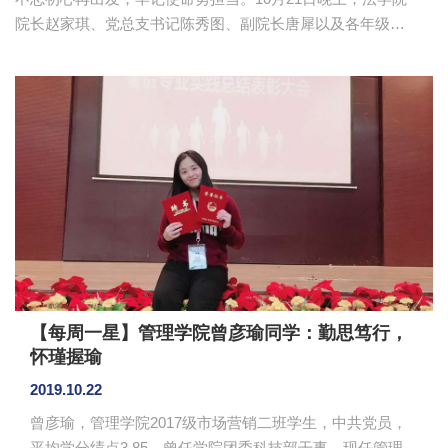
院长赵家琪、党总支书记陈秀图、副院长唐犀以及各年级辅
导员前往各年级学生宿舍，关心学生学习，深入学生生活，
同时围绕不同年级学风建设当中存在的问题进行调研，对整
改措施进行思考。法学院全体领导老师认真贯彻落实中央和
省委的部署要求，深入开展主题教育，主动了解不同年级学
生遇到的问题。各年级学生大胆向领导们反映生活和学习上
遇到的问题，2017级陈怡菲同学提出，应该加大力度建设班
级学习氛围，多举办学科知识方面的讲座，让同学们能从课
堂外拓宽知识面。赵家琪表...
【每周一星】管理学院曾彦瑜同学：勤思笃行，
怀瑾握瑜
2019.10.22
曾彦瑜，管理学院2017级市场营销二班学生，中共党员，
平均学分绩点3.85。曾任学院团委科技部干事，现任管理学