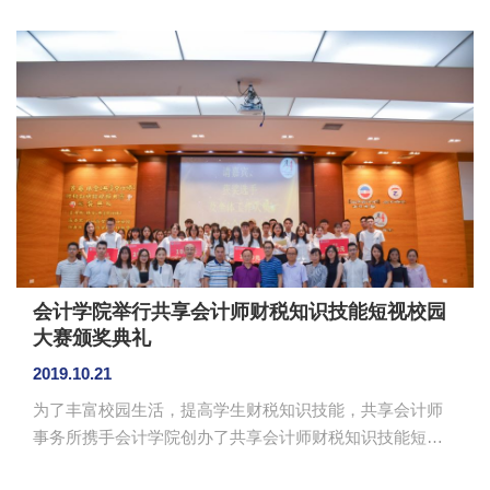
式暨学风建设动员大会。国际学院院长郭航、党总支书记
李俊鹏、副院长龙海英，机关第五党支部全体党员、国际
学院全体教师及学生代表参加了大会。 郭航提出班主
任工作在学风建设中起着十分重要的作用。根据国际学院
的特点，应培养学生的爱国主义及国际视野。他提出班主
任们应该从以下三点开展工作，首先是思想的交流，其次
是文明养成的教育，最后是生活的指导，即职业规划及学
业指导。 李俊鹏向大...
会计学院举行共享会计师财税知识技能短视校园
大赛颁奖典礼
2019.10.21
为了丰富校园生活，提高学生财税知识技能，共享会计师
事务所携手会计学院创办了共享会计师财税知识技能短视
频校园大赛，会计学院于10月20日晚上在第四教学楼第一