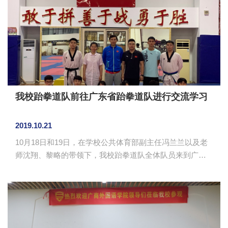
会馆。志愿者们在海珠区青年志愿者协会工作人员的带领
下抵达指定地点领取志愿者服与志愿帽，熟悉各项工作流
程及注意事项，为接下来的志愿活动做好准备。随后志愿
者们被分成若干个队伍并由领队...
我校跆拳道队前往广东省跆拳道队进行交流学习
2019.10.21
10月18日和19日，在学校公共体育部副主任冯兰兰以及老
师沈翔、黎略的带领下，我校跆拳道队全体队员来到广东
省跆拳道队跟随省队一起训练。 两天的时间虽短，但
我校校队的队员们认真积极地参与训练，不仅学习了专业
的知识，还获得了精神上的激励。广东省跆拳道队的李来
教练为校队全体队员充分剖析了电子护具的特点，并针对
电子护具常用的打法进行教学，整个教学过程严谨。同