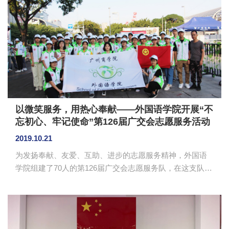
要合作项目和业务。IEM已经成立10余年，与澳洲好几所优
质大学合作。黄薇薇表示我校是广东省国际教育办学非常
有实力的高校，往年通过IEM申请出国留学的学生质量也很
高，希望可以与我校达成友好的合作关系，帮助更多的学
生到海外求学。 ...
以微笑服务，用热心奉献——外国语学院开展“不
忘初心、牢记使命”第126届广交会志愿服务活动
2019.10.21
为发扬奉献、友爱、互助、进步的志愿服务精神，外国语
学院组建了70人的第126届广交会志愿服务队，在这支队伍
中有党员及团员，他们在10月19日的志愿服务中充分发挥
了先锋模范作用，用实际行动践行了“不忘初心、牢记使
命”的深刻内涵。 当天清晨六点，在外国语学院团委
书记刘万里的带领下，志愿服务团队有序地出发前往琶洲