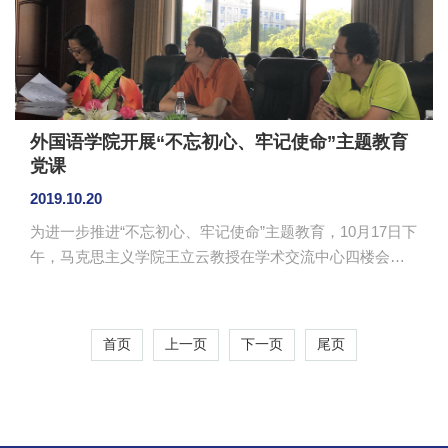
学情况、教学设施并展示了自主研发的少儿英语教育的教
材课件。马蔚兰一行人还...
外国语学院开展“不忘初心、牢记使命”主题教育
党课
2019.10.20
为进一步推进“不忘初心、牢记使命”主题教育，10月17日下
午，马克思主义学院王立云教授在学术交流中心四楼会议
室为外国语学院全体教工开展了“不忘初心、牢记使命”主题
教育党课。 王立云从理论逻辑、历史逻辑和实践逻辑
三个方面展开，详细介绍了开展“不忘初心、牢记使命”主题
首页
上一页
下一页
尾页
教育的重要意义、“不忘初心、牢记使命”的初心与使命的历
史继承和“不忘初心、牢记使命”重在知行合一。王立云指
出，“不忘初心、牢记使命”主题教育层级下移，线长面广，
重点要把主题教育的各项要求落到实处，解决实际问题。