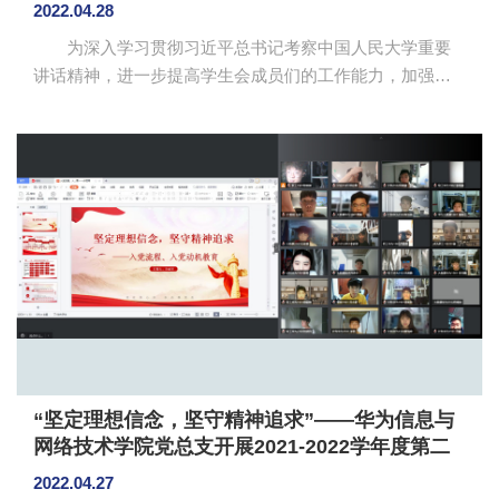
2022.04.28
为深入学习贯彻习近平总书记考察中国人民大学重要
讲话精神，进一步提高学生会成员们的工作能力，加强学
生会内部建设，4月28日，管理学院在二政208开展学生会
四月份工作会议，学生会指导老师蔡俊发和全体学生会工
作人员参加会议。 学生会主席罗玉珍带领成员们学习
中国共青团新民主主义革命阶段的发展，学习习近平总书
记考察中国人民大学重要讲话精神。回顾了新民主主义革
命时期中国青年运动波澜壮阔的历史进程，深刻感悟习近
平总书记重要讲话精神。她鼓励成员们主动承担自身的责
任，同时坚定自身的理想信...
“坚定理想信念，坚守精神追求”——华为信息与
网络技术学院党总支开展2021-2022学年度第二
期分党校学员培训班第二讲
2022.04.27