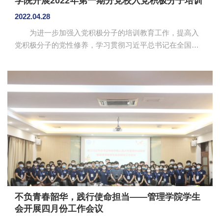
学院开展2022年第一期分党校入党积极分子培训
班第四讲
2022.04.28
为进一步加强入党积极分子的培训教育工作，提高入
党积极分子的党性修养，学习贯彻习近平总书记在全国抗
击新冠肺炎疫情表彰大会上的重要讲话精神，4月25日，经
济学院党总支通过线上授课开展了经济学院2022年第一期
分党校入党积极分子培训班第四讲——弘扬伟大抗疫精
神，贡献青春奋斗力量，经济学院老师钟泽婷进行授课。
钟泽婷通过提问学员们是否参加过疫情防控志愿服务
引入伟大抗疫精神这一主题，并通过观看抗疫微视频的方
式，带领学员们回顾了抗疫斗争中的重大战略成果，充分
展示了中国共产党领导和社...
不负青春韶华，践行使命担当——管理学院学生
会开展四月份工作会议