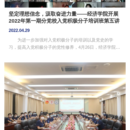
坚定理想信念，汲取奋进力量——经济学院开展
2022年第一期分党校入党积极分子培训班第五讲
2022.04.29
为进一步加强对入党积极分子的培训以及党史的学
习，提高入党积极分子的党性修养，4月26日，经济学院党
总支以线上授课的方式开展经济学院2022年第一期分党校
入党积极分子培训班第五讲——学习“七一”重要讲话精神之
伟大建党精神。本次培训由经济学院老师魏楚玲进行授
课。 魏楚玲阐述了伟大建党精神的由来及含义，讲述
了建党的初心到如今党的成就的历史，从马克思列宁主义
的传入到中国共产党成立时以及成立后经历的每一件事都
历历在目，使学员们记忆犹新。魏楚玲向学员们提出“中国
共产党的先驱们为什么...