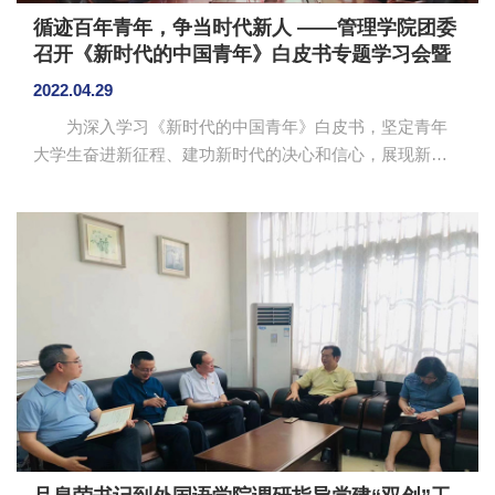
循迹百年青年，争当时代新人 ——管理学院团委
召开《新时代的中国青年》白皮书专题学习会暨
百年循迹第十五讲
2022.04.29
为深入学习《新时代的中国青年》白皮书，坚定青年
大学生奋进新征程、建功新时代的决心和信心，展现新时
代中国青年奋进新征程、建功新时代的青春担当，4月27
日，管理学院团委在第二行政楼208召开《新时代的中国青
年》白皮书专题学习会暨百年循迹第十五讲，管理学院团
委书记李俞妍、副书记蔡俊发及管理学院团委全体成员参
加学习会。 学习会在嘹亮的团歌声拉开帷幕。李俞妍
围绕《新时代的中国青年》白皮书讲授主题团课，她指
出，白皮书是对青年发展的指明灯，新时代团员青年肩负
着建设社会主义现代化强国、...