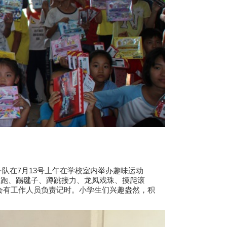
在7月13号上午在学校室内举办趣味运动
跑、踢毽子、蹲跳接力、龙凤戏珠、摸爬滚
会有工作人员负责记时。小学生们兴趣盎然，积