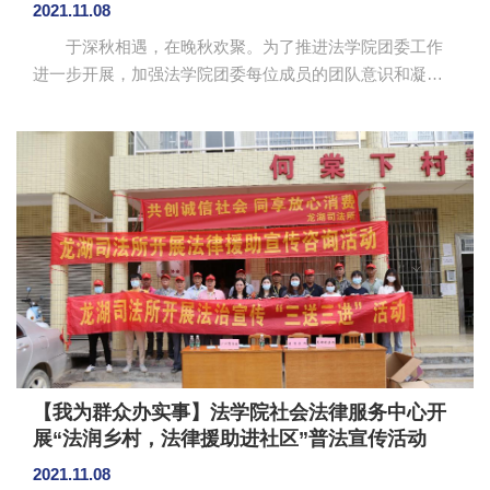
2021.11.08
于深秋相遇，在晚秋欢聚。为了推进法学院团委工作
进一步开展，加强法学院团委每位成员的团队意识和凝聚
力，共青团广州商学院法学院委员会于11月5日晚在第四教
学楼309室举行了团委新老成员见面会。出席本次活动的有
团委书记刘钰珊老师以及团委全体成员。 团委秘书长
李泳对所有新成员表示热烈欢迎，组织全体成员唱响团歌
并对本次活动流程进行了简单介绍。各部长依次进行部门
介绍，对十月份的工作进行了总结并制定了十一月的工作
计划。为促进各成员之间的感情，团委新成员们精心准备
了表演节目和自我介绍。随后，...
【我为群众办实事】法学院社会法律服务中心开
展“法润乡村，法律援助进社区”普法宣传活动
2021.11.08