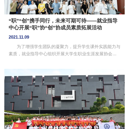
“职”“创”携手同行，未来可期可待——就业指导
中心开展“职”协“创”协成员素质拓展活动
2021.11.09
为了增强学生团队的凝聚力，提升学生课外实践能力与
素质，就业指导中心组织开展大学生职业生涯发展协会和
大学生创新创业协会的成员素质拓展系列活动。系列活动
于11月6日在学校实训楼“青年之家”活动室拉开帷幕，就业
指导中心彭绮惠、刘智莹负责组织第一期主题为“如何做好
一名学生干部”的素质拓展。 彭绮惠主持本次素质拓展
活动。“寻找归属”的小游戏促进相互认识，形成团体小
组；“石头剪刀布”的小游戏促进彼此之间逐渐消除陌生
感；“表情传递”游戏培养成员表现力、洞察力与思维开
拓；...