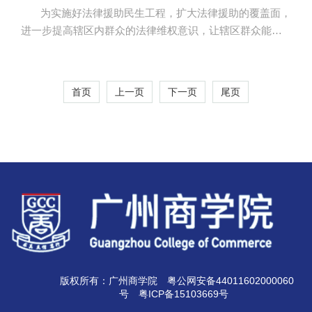
为实施好法律援助民生工程，扩大法律援助的覆盖面，
进一步提高辖区内群众的法律维权意识，让辖区群众能享
受到优质高效的法律援助服务，11月5日上午，法学院社会
法律服务中心普法宣传服务队联合街道综合治理办、龙湖
司法所、龙湖街平安促进会在黄埔区何棠下村开展法律援
首页
上一页
下一页
尾页
助、法律咨询等宣传活动。 本次法治宣传活动在人口
流量较大的区域集中设立定点法律咨询，由何棠下村居法
律顾问李夏琳律师、我校法学院师生及龙湖司法所的工作
人员现场提供法律咨询服务，重点向居民宣传黄埔区司法
局与我校共...
版权所有：广州商学院
粤公网安备44011602000060
号
粤ICP备15103669号