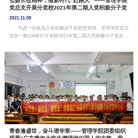
弘扬长征精神，做新时代“赶路人” ——管理学院
党总支开展分党校2021年第二期入党积极分子党
史学习培训班第三讲
2021.11.08
为进一步提高入党积极分子的思想觉悟，管理学院党总
支在一教104举行分党校2021年第二期入党积极分子党史学
习培训班第三讲，本次党课由管理学院2021级党支部书记
杨红烨主讲。 杨红烨以“弘扬长征精神，做新时代‘赶路
人’”为题，围绕长征精神展开本次党史学习培训。杨红烨介
绍了长征过程中红军的艰难与困苦，展现战士们在战斗过
程中不怕艰苦，英勇牺牲的奉献精神。她讲述了长征的意
义，带大家回顾革命先辈的漫漫长征路和艰苦恶劣的环
境。先辈们靠着牢不可破的理想信念取得了长征的胜...
青春逢盛世，奋斗谱华章——管理学院团委组织