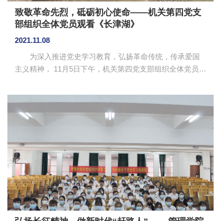
致敬革命先烈，砥砺初心使命——机关第四党支
部组织全体党员观看《长津湖》
2021.11.08
为深入推进党史学习教育，弘扬革命传统，传承爱国
主义精神， 11月5日下午，机关第四党支部组织全体党员重
温抗美援朝历史，集中观看红色电影《长津湖》。
《长津湖》影片长达3个小时，讲述了抗美援朝战争长津湖
地区中美对抗的惨烈战役。中国人民志愿军凭借英勇顽
强、舍生忘死的战斗精神，创造了世界战争史上的奇迹。
它是一部感人至深的、生动形象的党史学习教育 “教材”。
全体党员对军人们展现出的不畏艰难、不畏生死的革
命精神意志所感动，不少同志潸然泪下。大家纷纷表示，
要发扬伟大的抗美援朝...