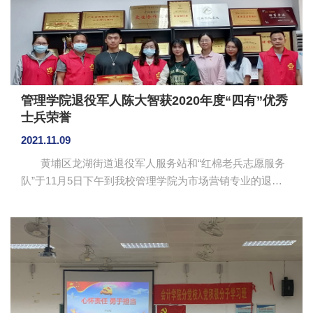
管理学院退役军人陈大智获2020年度“四有”优秀
士兵荣誉
2021.11.09
黄埔区龙湖街道退役军人服务站和“红棉老兵志愿服务
队”于11月5日下午到我校管理学院为市场营销专业的退役
军人陈大智送立功喜报。 管理学院陈大智同学荣获
2020年度“四有”优秀士兵个人奖章。“四有”优秀士兵奖章是
中国人民解放军所颁发的奖章，奖章内涵为争做“有灵魂、
有本事、有血性、有品德”的中国军人。龙湖街道退役军人
服务站站长对陈大智同学表示祝贺，了解了他退役后的学
习、生活以及身体情况。他提出，希望陈大智同志继续发
扬部队的优良传统和作风，展现“四有”优秀士兵带头...