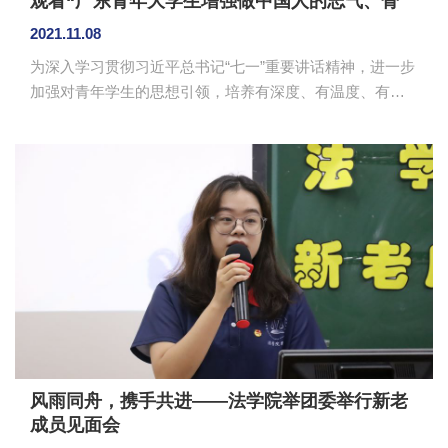
观看“广东青年大学生增强做中国人的志气、骨
气、底气”青马公开课
2021.11.08
为深入学习贯彻习近平总书记“七一”重要讲话精神，进一步
加强对青年学生的思想引领，培养有深度、有温度、有高
度的新时代青年骨干，11月4日晚，管理学院团委组织158
名青马学员在第三教学楼403、404集体观看“广东青年大学
生增强做中国人的志气、骨气、底气”为主题的青马公开
课。本次公开课分为“点亮灯塔”“灯塔之光”“扬帆远航”三个
章节，通过广东省“灯塔工程”青年导师、“广东省五四奖
章”获得者、南粤优秀教师、华南师范大学马克思主义学院
张永刚教授授课，佛山科学技术学院涂志豪、常铭珂分享
学习习近平总书...
风雨同舟，携手共进——法学院举团委举行新老
成员见面会