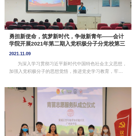
勇担新使命，筑梦新时代，争做新青年——会计
学院开展2021年第二期入党积极分子分党校第三
讲
2021.11.09
为深入学习贯彻习近平新时代中国特色社会主义思想，
加强入党积极分子的思想觉悟，推进党史学习教育，牢固
理想信念，会计学院分党校于11月5日晚上在第四教学楼第
二报告厅开展2021年第二期入党积极分子学习班第三讲，
本次培训课堂分别由会计学院党总支书记钟远辉和19级党
支部书记邓雪梅主讲。 邓雪梅以“新时代”为主题，为同
学们详细讲述了新时代“新”在哪里和习近平新时代中国特色
社会主义思想的理论体系。她讲到新时代的“新”主要体现在
阶段新、变局新、考验新、目标新、思想新，引...