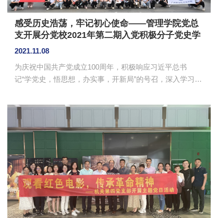
感受历史浩荡，牢记初心使命——管理学院党总
支开展分党校2021年第二期入党积极分子党史学
习培训班实践课
2021.11.08
为庆祝中国共产党成立100周年，积极响应习近平总书
记“学党史，悟思想，办实事，开新局”的号召，深入学习党
史，11月7日，在做好疫情防护的前提下，管理学院分党校
2021年第二期入党积极分子党史学习培训班前往辛亥革命
纪念馆和广东省博物馆开展实践课教学，参与此次活动的
有管理学院各党支部书记、支委与培训班全体学员。 本次
实践课的第一站是辛亥革命馆的“开辟共和新纪元--辛亥革
命主题展”，该展馆以时间顺序为主线，从晚清的民族危
机、甲午战败后的空前变局、革命运动的蓬勃发展、辛亥
前夜的斗争风潮、辛亥革...