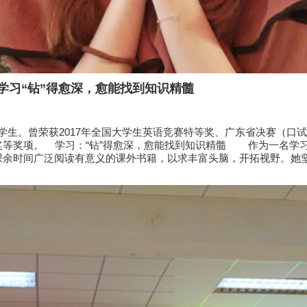
学习“钻”得愈深，愈能找到知识精髓
生。曾荣获2017年全国大学生英语竞赛特等奖、广东省决赛（口试
奖等奖项。 学习：“钻”得愈深，愈能找到知识精髓 作为一名学
余时间广泛阅读有意义的课外书籍，以求丰富头脑，开拓视野。她坚