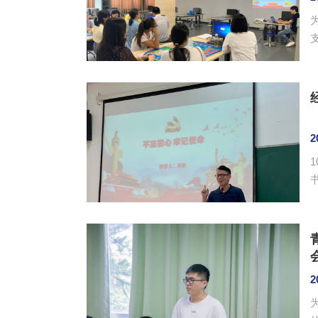
支
2
书
2