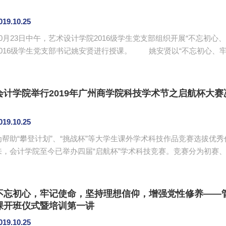
019.10.25
10月23日中午，艺术设计学院2016级学生党支部组织开展“不忘初
16级学生党支部书记姚安贤进行授课。 姚安贤以“不忘初心、牢记使命”为题对支部党员上了一堂深刻的党课。
姚安贤指出开展“不忘初心、牢记使命”主题教育，铭记“为中国人民谋幸
学习贯彻党的十九大精神的重要举措，是党保持永远年轻的重要法宝
初心、担使命，找差距、抓落实的工作总要求。她指出每个党员必...
会计学院举行2019年广州商学院科技学术节之启航杯大赛
019.10.25
为帮助“攀登计划”、“挑战杯”等大学生课外学术科技作品竞赛选拔优秀
来，会计学院至今已举办四届“启航杯”学术科技竞赛。竞赛分为初赛、
第三教学楼105室举行科技学术节之启航杯大赛决赛。出席本次活动
院团委书记廖秀娟以及校团委实践部的干部们。 决赛共10支队伍参赛，以现场答辩的方式进行。答辩共分为两
轮，每个团队根据赛前的抽签顺序依次上台展示各自的研究课题，展示结
不忘初心，牢记使命，坚持理想信仰，增强党性修养——
课开班仪式暨培训第一讲
019.10.25