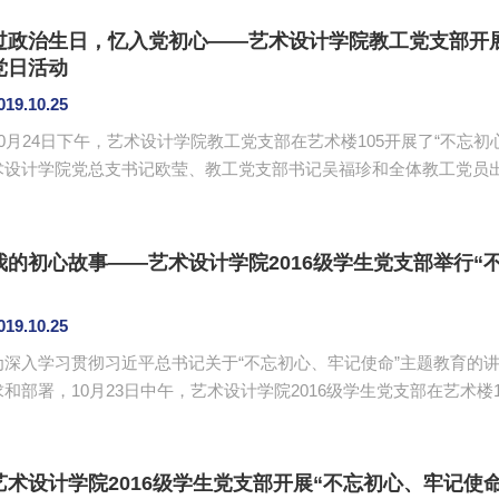
开展“五个一”活动，主动为师生办1件好事实事。教工党员们纷纷树
任务后，大家团结协作，以高度的热情投入到清洁活动中。劳动过程中，
过政治生日，忆入党初心——艺术设计学院教工党支部开展
党日活动
019.10.25
10月24日下午，艺术设计学院教工党支部在艺术楼105开展了“不忘
术设计学院党总支书记欧莹、教工党支部书记吴福珍和全体教工党员出席本次会议。 
《中共中央关于加强党的政治建设的意见》和《广州商学院开展“不忘
要求，艺术设计学院教工党支部结合支部的工作安排进行本次党日活动。 会上，吴福珍向全体党员
治生日”的内涵及其深刻价值。他表示，自然生日纪念的，是对生命的珍视
我的初心故事——艺术设计学院2016级学生党支部举行“
019.10.25
为深入学习贯彻习近平总书记关于“不忘初心、牢记使命”主题教育的
求和部署，10月23日中午，艺术设计学院2016级学生党支部在艺术楼
教育。本次活动由邹冬清主持。出席本次会议的有艺术设计学院201
不忘初心、方得始终。党支部的8名党员，通过分享他们的初心故
心，更加坚定理想信念，补足精神之钙。 忆初心 ...
艺术设计学院2016级学生党支部开展“不忘初心、牢记使