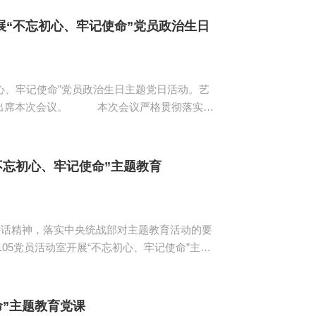
旗帜、亮身份、做表率、展风采，经过合理地分配
志愿者们...
“不忘初心、牢记使命”党员政治生日
初心、牢记使命”党员政治生日主题党日活动。艺
本次会议严格贯彻落实
初心、牢记使命”主题教育实施方案》的有关工
说明了“政
和尊...
不忘初心、牢记使命”主题教育
讲话精神，落实中央统战部对主题教育活动的要
105党员活动室开展“不忘初心、牢记使命”主题
6级学生党支部书记姚安贤以及党支部全体党员。
事，来忆初心、守初心、践初心，通过回归初
命”主题教育党课