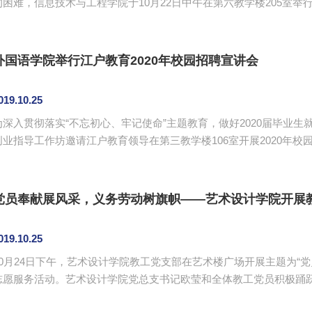
的困难，信息技术与工程学院于10月22日中午在第六教学楼205室举
谈会。出席本次会议的有信息技术与工程学院党总支书记关俊明，办
、刘湖森、郑子松，以及各年级学生代表。此次会议由郑开勋主持。 会议上，同学们畅所欲言，并针对收
的班上同学在学习与生活上所遇到的困难展开提问、探讨。2017级计科一
外国语学院举行江户教育2020年校园招聘宣讲会
019.10.25
为深入贯彻落实“不忘初心、牢记使命”主题教育，做好2020届毕业生
创业指导工作坊邀请江户教育领导在第三教学楼106室开展2020年
员梁雅瑜，毕业班辅导员戴玮、郑灿玲，部分日语、英语、德语专业的毕业班
后，梁雅瑜为到场的同学们讲授了就业求职中的小技巧，包括简历的
的有效互动方式等。为了让同学们更加自信地上台展现自我，现场组织了
党员奉献展风采，义务劳动树旗帜——艺术设计学院开展
019.10.25
10月24日下午，艺术设计学院教工党支部在艺术楼广场开展主题为“
志愿服务活动。艺术设计学院党总支书记欧莹和全体教工党员积极踊跃地参与到该次活
中共广州商学院委员会印发的《广州商学院开展“不忘初心、牢记使命