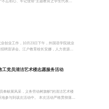
行“不忘初心、牢记使命”主题教育之学生代表座
公室主任林树青，辅导员陈素婷、郑开勋、黄丹
集到
班...
就业创业工作，10月23日下午，外国语学院就业
校园招聘宣讲会。江户教育校长安娜，人力资源专
学生参加了宣讲会。 宣讲会开始
信息编辑与版面设计、应聘着装的要求、与HR
一次自...
教工党员清洁艺术楼志愿服务活动
党员奉献展风采，义务劳动树旗帜”的清洁艺术楼
动中。 本次活动严格贯彻落实
”主题教育实施方案》的文件要求，党支部需要