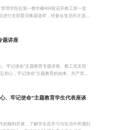
，管理学院在第一教学楼404室召开教工第一党
雷主讲“不忘初心，牢记使命”党课。他讲述了
爱国在任何情况下都不能弱化，更不能丢掉；二
爱国精神。...
专题讲座
初心、牢记使命”主题教育专题讲座。教工党支部
活的事例，就开展“不忘初心、牢记使命”主题教
教育初心”，应当秉持“促进和培养学生全面发
..
心、牢记使命”主题教育学生代表座谈
工作的顺利开展，了解学生在学习与生活中所遇到