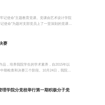
心、牢记使命”主题教育党课。党课由艺术设计学院
福，为中华民族谋复兴”的“初心”和“使命”，是
。主题教育要求每一位党员都必须要始终做好守
决赛
作品，培养我院学生的学术素养，自2015年以
中期检查和决赛三个阶段。10月24日，我院于
的有马克思主义学院专任教师钱燕茹、郑智华，
...
管理学院分党校举行第一期积极分子党