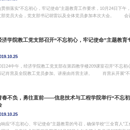
为贯彻落实“不忘初心，牢记使命”主题教育工作要求，10月24日下午
部党员大会，党支部书记胡雷以及全体党员参加本次大会。 会议进行支部委员换届选举，经参会党员民主选
举，胡雷、潘鹏、吴光双三位同志担任新一届支部委员。党支部书记胡
三方面的内容，一是爱国主义是中华民族生生不息的重要精神基因，
是在新时代的历史方位中更好地弘扬爱国主义；三是立足本职岗位，践行
经济学院教工党支部召开“不忘初心，牢记使命”主题教育
019.10.25
10日24中午，经济学院教工党支部在第四教学楼209课室召开“不忘
记肖营及全院教工党员参加。讲座由肖营主讲。 肖营从开展“不忘初心，牢记使命”主题教育的由来、共产党人
的初心和使命、如何才能做到“不忘初心”等方面进行讲授，结合丰富鲜
育的重大意义、核心内容等作了深入阐述。他表示，教工党员要不忘“
展、健康成长”的教育初心，重视学生成长成才和积极推动学校学生工作.
青春不负，勇往直前——信息技术与工程学院举行“不忘初
会
019.10.25
为响应“不忘初心、牢记使命”主题教育的号召，确保学校“三全育人”