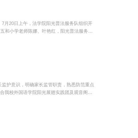
7月20日上午，法学院阳光普法服务队组织开
有五和小学老师陈娜、叶艳红，阳光普法服务队
吧亲人，为了胜利，我们要勇敢前进……”嘹亮
《爱我中华...
长监护意识，明确家长监管职责，熟悉防范重点
联合我校外国语学院阳光展翅实践团及观音阁中
育活动。 上午9时，阳光展
的宣传单走向观音阁镇的街头，向居民进行知识
上的具体内容。部分居...