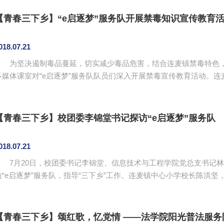
动的有河源市东源县漳溪畲族乡副乡长吴建润、站长吴树勇、驻村工作组组长吴俊杰、 东华
服务队指导老师蔡俊发、刘智莹、梁智斌。 河溪民
【青春三下乡】“e启逐梦”服务队开展禁毒知识宣传教育
018.07.21
为坚决遏制毒品蔓延，切实减少毒品危害，结合连麦镇禁毒特色，连
多媒体课室对“e启逐梦”服务队队员们深入开展禁毒宣传教育活动。
。 陈洪坚为活动致辞。他对服务队成员与派出所韦警官的到来表示热烈欢迎，并衷心祝愿“e启逐
梦”服务队能切实帮助农村孩子，让孩子们拥有意义非凡的暑假生活。
染。活动现场通过多媒体展示了吸毒者杀戮无辜、自残自害、杀害亲人等
【青春三下乡】校团委李锦堂书记探访“e启逐梦”服务队
018.07.21
7月20日，校团委书记李锦堂、信息技术与工程学院党总支书记林
访“e启逐梦”服务队，指导“三下乡”工作。连麦镇中心小学校长陈洪
李锦堂一行。 李锦堂一行视察了各支教班日常教学工作，并参观了队员们的工作环境、饭堂和宿舍。他对
志愿服务队各小组的工作情况进行了详细询问，并给予肯定和支持。
传教育会议。会上，李锦堂代表学校对大力支持本次“三下乡”活动的连麦
【青春三下乡】颂红歌，忆党情 ——法学院阳光普法服务