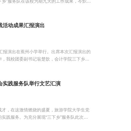
下乡”服务队在该校为期九天的工作成果，岑炽远
展的爱心支教课程十分丰富，让小学生度过了一
...
践活动成果汇报演出
果汇报演出在蕉州小学举行。出席本次汇报演出的
华，我校团委副书记翁楚歆，会计学院三下乡指
项任务，得到了社会各界的广泛关注，校内外的
会梦起航...
会实践服务队举行文艺汇演
成才，在这激情燃烧的盛夏，旅游学院大学生党
实践服务。为充分展现“三下乡”服务队此次下
筑中国梦”大学生党员社会实践文艺汇演。出席活