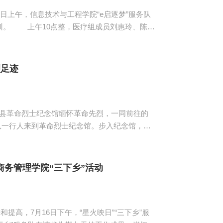
上午，信息技术与工程学院“e启逐梦”服务队
、陈育
识普及。志愿者教导小学生，要对自身体力和游
活动容易导致肌肉痉挛等；如遇溺水，需镇定放
学生们普及蛇...
烈足迹
集县革命烈士纪念馆缅怀革命先烈，一同前往的
面印刻着诸多先烈的姓名。在革命时期，万千先
指导老师带领服务队队员重温入党誓词，明确党
命烈士墓碑，默哀...
务管理学院“三下乡”活动
提高，7月16日下午，“星火映日”“三下乡”服