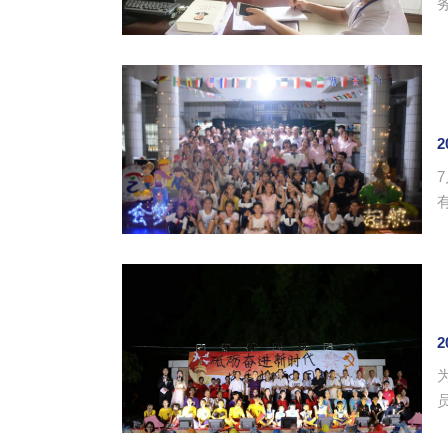
给予了高
2
导老
2