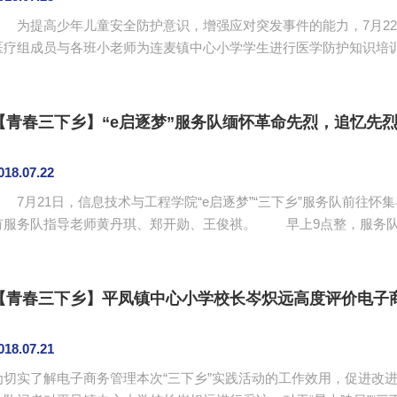
为提高少年儿童安全防护意识，增强应对突发事件的能力，7月22日
疗组成员与各班小老师为连麦镇中心小学学生进行医学防护知识培训。 上午10点整，医疗组成员刘惠玲
枫协同支教组以“珍爱生命，预防溺水”为主题对小学生们进行安全知
泳能力有正确认识，在做好充分准备运动后才能下水，未做充分准备
松，抓住漂浮物或放松身体斜仰水面，保持平缓呼吸。医疗组成员还为小
【青春三下乡】“e启逐梦”服务队缅怀革命先烈，追忆先
018.07.22
7月21日，信息技术与工程学院“e启逐梦”“三下乡”服务队前往怀
服务队指导老师黄丹琪、郑开勋、王俊祺。 早上9点整，服务队一行人来到革命烈士纪念馆。步入纪念馆，革
命烈士钱兴与邓拔奇半身塑像映入眼帘，其后有一块烈士英名录，上
进志士为了革命事业而奋斗终身，为了革命胜利不惜献出生命。三位
员所肩负的责任。在英雄纪念碑下，三位指导老师率领队员们一同瞻仰革
【青春三下乡】平凤镇中心小学校长岑炽远高度评价电子商
018.07.21
为切实了解电子商务管理本次“三下乡”实践活动的工作效用，促进改进和