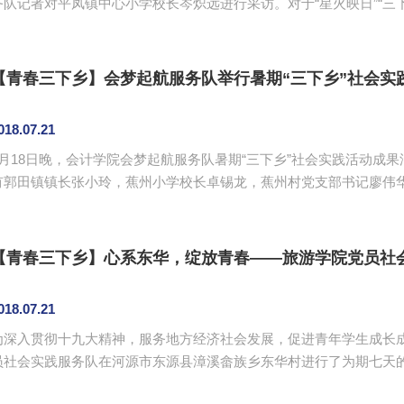
务队记者对平凤镇中心小学校长岑炽远进行采访。对于“星火映日”“三
度评价。 岑炽远表示，服务队开展的支教、务农、爱心扶贫等活动，对于平凤镇中心小学以及周边产生
了积极向上、具有正能量的影响。他认为，本次“星火映日”服务队开
个有意义、有趣味的假期。这些课程不止教会了小学生科学知识，提高了
【青春三下乡】会梦起航服务队举行暑期“三下乡”社会实
018.07.21
7月18日晚，会计学院会梦起航服务队暑期“三下乡”社会实践活动成
有郭田镇镇长张小玲，蕉州小学校长卓锡龙，蕉州村党支部书记廖伟
师廖秀娟、谢子昀、张振华。 汇报演出以快闪表演拉开了序幕。廖秀娟指出，此次“三下乡”社会实践活动实
施前有计划、活动安排中有步骤、活动结束后有总结，圆满完成了各
新闻媒体也对这次“三下乡”活动进行了报道。在今后的社会实践活动中，
【青春三下乡】心系东华，绽放青春——旅游学院党员社
018.07.21
为深入贯彻十九大精神，服务地方经济社会发展，促进青年学生成长
员社会实践服务队在河源市东源县漳溪畲族乡东华村进行了为期七天的
乡的优秀成果，7月20日晚上，服务队举行“砥砺奋进新时代，携手共