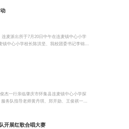
村委书记吴剑亮等，以及
间艺术团的演奏为本次文艺晚...
活动
麦派出所于7月20日中午在连麦镇中心小学
连麦镇中心小学校长陈洪坚、我校团委书记李锦堂
韦警官介绍了毒品的危害性，告诫大家切勿沾
种种触目惊心的...
俊杰一行亲临肇庆市怀集县连麦镇中心小学探
坚，服务队指导老师黄丹琪、郑开勋、王俊祺一同
李锦堂一行来到多媒体教室参与了服务队禁毒宣
镇政府和连麦镇...
队开展红歌合唱大赛