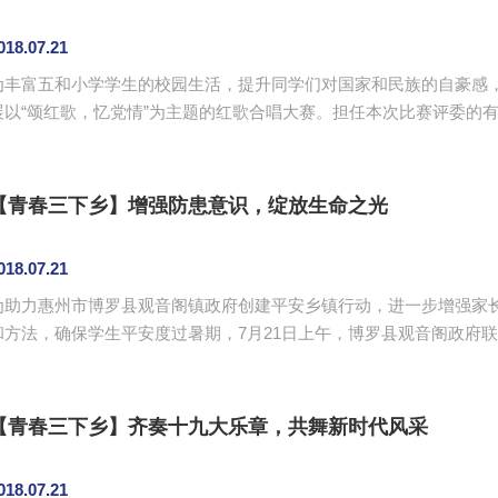
018.07.21
为丰富五和小学学生的校园生活，提升同学们对国家和民族的自豪感，
展以“颂红歌，忆党情”为主题的红歌合唱大赛。担任本次比赛评委的
导老师肖丽般、李华学。比赛由服务队队员肖佳楠主持。 本次活动一共有16个班级参与比赛。阳光普法服务队
队员带来的歌曲《当那一天来临》拉开活动序幕。“放心吧祖国，放心
的歌声，唱出了对祖国的热爱。比赛呈现了《歌唱祖国》《我的中国心》
【青春三下乡】增强防患意识，绽放生命之光
018.07.21
为助力惠州市博罗县观音阁镇政府创建平安乡镇行动，进一步增强家
和方法，确保学生平安度过暑期，7月21日上午，博罗县观音阁政府
学志愿者在观音阁镇及各村开展了以防溺水和交通安全为核心内容的暑期学生安全教
翅实践团的志愿者们和观音阁镇的社工们带着防溺水知识和交通安全
普及。在宣传活动中，志愿者们始终面带微笑，耐心地向大家讲解宣传单
【青春三下乡】齐奏十九大乐章，共舞新时代风采
018.07.21