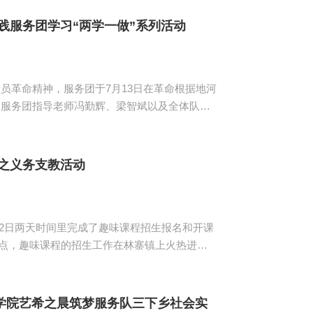
资源的开发与利用、打造特色旅游品牌的过程与
及时进行了反...
践服务团学习“两学一做”系列活动
员革命精神，服务团于7月13日在革命根据地河
。服务团指导老师冯勤辉、梁智斌以及全体队员
后，梁智斌引导队员们分享他们的入党动机以及
人民群众...
之义务支教活动
12日两天时间里完成了趣味课程招生报名和开课
不少前来咨询的学生及学生家长。他们详细咨询
生络绎不绝。7月12日早上8点半，趣味课程顺
上，学生...
学院艺希之晨筑梦服务队三下乡社会实