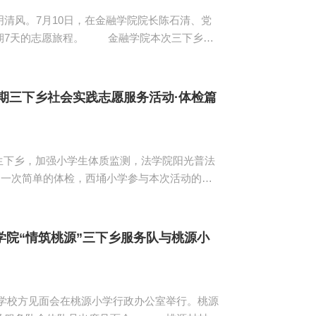
清风。7月10日，在金融学院院长陈石清、党
 金融学院本次三下乡社
究对象，以教育帮扶为形式载体，发动学院学生
教活动，并在以义务支教为常规活动的依托下，
过暑期文化素质拓...
暑期三下乡社会实践志愿服务活动·体检篇
卫生下乡，加强小学生体质监测，法学院阳光普法
了一次简单的体检，西埇小学参与本次活动的小
记陈秀图，本次服务队带队老师张仁瀞均到达体
测量...
院“情筑桃源”三下乡服务队与桃源小
小学校方见面会在桃源小学行政办公室举行。桃源