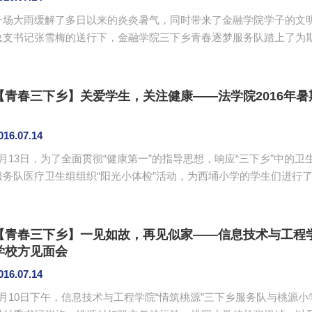
一场大雨缓解了多日以来的炎炎暑气，同时带来了金融学院学子的文明
总支书记张雪梅的送行下，金融学院三下乡青春逐梦服务队踏上了为期7天的志愿旅程。
会实践活动将以传承客家文化精神为主题，以八大民系之一客家为研
组成下乡团队到广东省河源市东源县观塘小学开展为期7天的义务支
开展爱心义教、务农、文艺汇演等活动。本次三下乡社会实践活动希望通
【青春三下乡】关爱学生，关注健康——法学院2016年
016.07.14
7月13日，为了全面贯彻“健康第一”的指导思想，响应“三下乡”中的
服务队医疗卫生组组织“阳光小体检”活动，为西埇小学的学生们进行
学生全部接受了体检。西埇小学后勤部主任陈华荣，法学院党总支书
现场，了解体检情况，并关注体检中存在问题的学生。 早上8点30分，“阳光小体检”活动正式开始。本次体检
设置的项目有色觉测试、身高体重测量、沙眼龋齿检查、血压测量和视力
【青春三下乡】一见如故，再见似家——信息技术与工程学
学校方见面会
016.07.14
7月10日下午，信息技术与工程学院“情筑桃源”三下乡服务队与桃源