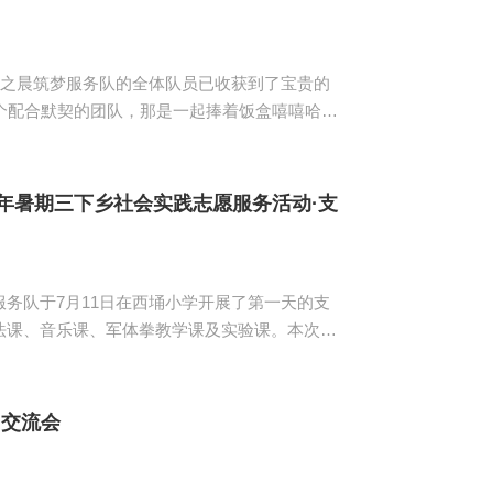
希之晨筑梦服务队的全体队员已收获到了宝贵的
个配合默契的团队，那是一起捧着饭盒嘻嘻哈哈
服边聊天之后凝聚的真情，那是一起起早贪黑的
全体队员对三下乡的情怀已在心中生根发芽。队
，各个年级的孩子们在充分...
6年暑期三下乡社会实践志愿服务活动·支
务队于7月11日在西埇小学开展了第一天的支
法课、音乐课、军体拳教学课及实验课。本次支
师们给学生举
认识、彼此熟悉后，小老师们认真收集了学生家
。同时，...
”交流会