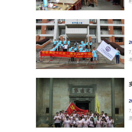
2
员。 动员大会上，林俊杰对队员们
2