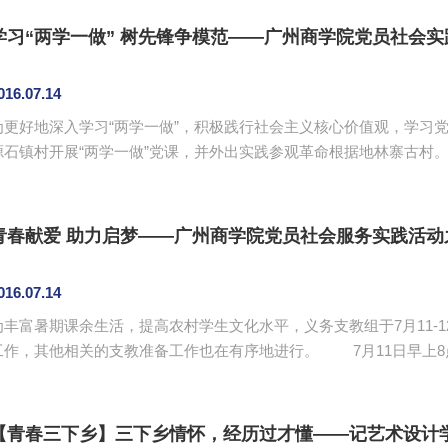
查围绕着“林寨古镇如何打造特色旅游品牌”展开，涉及林寨古镇旅游
注意事项等11个问题。在调研结束以后，调研小组长进行了调研汇报，并
学习“两学一做” 树先锋争模范——广州商学院党员社会实
016.07.14
为更好地深入学习“两学一做”，积极践行社会主义核心价值观，学习党
源石镇村开展“两学一做”党课，并外出实践参观革命根据地林寨古村
次活动。 党课上，冯勤辉讲述了“两学一做”的系列知识，并结合当地实际情况，引导队员们积极实践，
践行社会主义核心价值观，坚定社会主义信念，做时代合格党员。随
学习心得，并希望队员们通过学习，能更好地将理论融入实践，服务当地
青春献爱 助力启梦——广州商学院党员社会服务实践活动
016.07.14
为丰富暑期课余生活，提高农村学生文化水平，义务支教组于7月11-
作，其他相关的支教准备工作也在有序地进行。 7月11日早上8点，趣味课程的招生工作在林寨镇上火热进
行，服务团党员积极主动宣传，在人流量较大的林寨市场周边吸引了
本次服务团开设的各项课程，了解具体的课程内容，前往学校报名的学
利开课，科目有：语文、数学、英语、美术、舞蹈、音乐、武术等。课堂
【青春三下乡】三下乡情怀，经历过才懂——记艺术设计