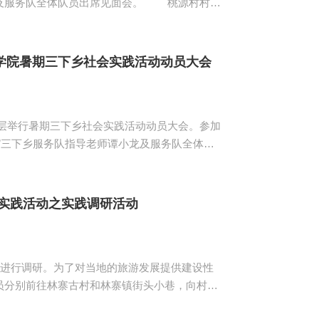
全体队员出席见面会。 桃源村村委
汉城强调了三个方面的内容：一是用电安全，同
协调，为各位志愿者改善伙食；三是志愿者要开
技术与工程学...
学院暑期三下乡社会实践活动动员大会
空层举行暑期三下乡社会实践活动动员大会。参加
”三下乡服务队指导老师谭小龙及服务队全体队
旗仪式后，“情筑桃源”三下乡服务队全体队员及
形状...
实践活动之实践调研活动
镇进行调研。为了对当地的旅游发展提供建设性
员分别前往林寨古村和林寨镇街头小巷，向村民
调查，并讲解相关旅游知识。 问卷调