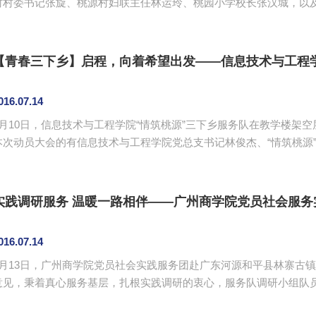
村村委书记张旋、桃源村妇联主任林运玲、桃园小学校长张汉城，以及服务队
书记张旋代表村委和校方对志愿服务队的到来表示了热烈的欢迎。张
样的，所有工作的开展都必须以安全为前提；二是要争取跟村民商家
展正能量的教学，为当地的孩子们带来快乐和知识。张汉城祝愿本次信息
【青春三下乡】启程，向着希望出发——信息技术与工程
016.07.14
7月10日，信息技术与工程学院“情筑桃源”三下乡服务队在教学楼架
本次动员大会的有信息技术与工程学院党总支书记林俊杰、“情筑桃源
的鼓励让大家深受感动。授旗仪式上，谭小龙授予“信息技术与工程学院暑期
三下乡服务队”队旗，这让服务队队员们激情满怀又深感重任在肩。授
林俊杰、谭小龙一起进行集体照的拍摄，全体队员摆出了“下乡”两个字的
实践调研服务 温暖一路相伴——广州商学院党员社会服务
016.07.14
7月13日，广州商学院党员社会实践服务团赴广东河源和平县林寨古
意见，秉着真心服务基层，扎根实践调研的衷心，服务队调研小组队
了解当地旅游资源，对村民和游客进行林寨古镇旅游资源保护与开发的问卷