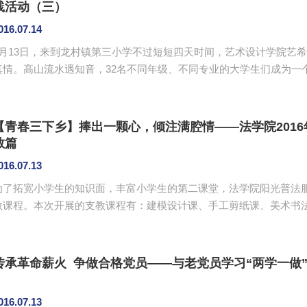
践活动（三）
016.07.14
7月13日，来到龙村镇第三小学不过短短四天时间，艺术设计学院艺
真情。高山流水遇知音，32名不同年级、不同专业的大学生们成为一
地分吃榨菜白粥之后凝聚的真情，那是一起共用同一个水龙头边洗衣
为孩子们备课、上课之后凝聚的真情……从培训准备，到深入实践，
员们说一切的付出都是心甘情愿的，来了就要全力以赴。通过这几天授课
【青春三下乡】捧出一颗心，倾注满腔情——法学院201
教篇
016.07.13
为了拓宽小学生的知识面，丰富小学生的第二课堂，法学院阳光普法服
教课程。本次开展的支教课程有：建模设计课、手工剪纸课、美术书
将小学生分为三个班级，每个班级有学生25-28人，各班配有1-2个班主任。 上午，支教组的小老
行了第一次班会，在通过一些简单有趣的破冰游戏让老师与学生彼此
长的联系方式，向他们强调上下学途中一定要注意安全，到家记得报平安
传承革命薪火 争做合格党员——与老党员学习“两学一做
016.07.13