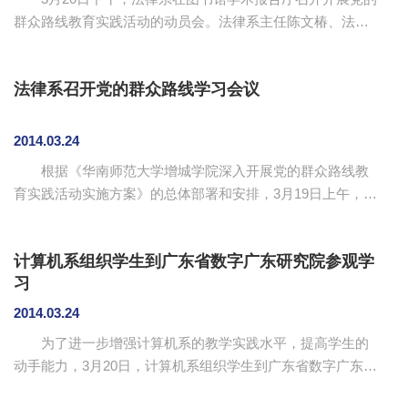
群众路线教育实践活动的动员会。法律系主任陈文椿、法律
系党总支书记陈秀图、法律系主任助理欧洁梅、全体教职工
党员以及学生党员出席了本次会议。本次会议由陈秀图主
法律系召开党的群众路线学习会议
持。 会上，陈秀图就党的群众路线教育实践活动进行了
动员报告。她明确指出，在此次群众路线教育实践活动中，
广大教职工党员要结合实际情况，多思考，多提问题，善于
2014.03.24
引导学生，为学院的教育发展做出贡献。 陈文椿就如何
根据《华南师范大学增城学院深入开展党的群众路线教
开展党的群众路线教育实践活动进行了动员。他认为群众路
育实践活动实施方案》的总体部署和安排，3月19日上午，法
线是精神动...
律系在教学楼d2-206组织系领导班子、各党支部书记集中学
习。法律系主任陈文椿、系党总支书记陈秀图、主任助理欧
计算机系组织学生到广东省数字广东研究院参观学
洁梅以及各党支部书记出席本次学习会，本次会议由陈秀图
习
主持。 陈秀图根据党的群众路线教育实践活动广东读本
《新起点新发展》总论部分的内容结合实际工作进行解读学
2014.03.24
习。她认为，群众路线是我们党的生命线和根本工作路线，
为了进一步增强计算机系的教学实践水平，提高学生的
践行群众路线，直接关系到当的生死存亡和执政地位，也是
动手能力，3月20日，计算机系组织学生到广东省数字广东研
实现中国梦的...
究院的广东省物联网体验中心参观学习。计算机系副主任吴