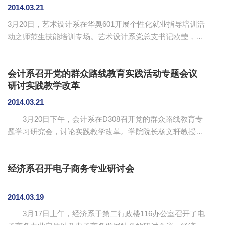
待了计算机系一行。双方在实验设备，教学计划和专业建设
2014.03.21
等方面进行了深入的探讨。 杨柱学介绍了广州学院的历
3月20日，艺术设计系在华奥601开展个性化就业指导培训活
史沿革和学校概况以及广州学院计算机工程学院的专业设置
动之师范生技能培训专场。艺术设计系党总支书记欧莹，辅
和实验室建设情况。...
导员黄荣美以及11级、12级的各班学员参加了本次培训活
动。 欧莹在培训活动上作开班讲话。她指出，本系培训是艺
会计系召开党的群众路线教育实践活动专题会议
术设计系为提高学生就业技能而开展的个性化指导，分为师
研讨实践教学改革
范生专场、考研专场和创业专场，参加各专场培训的学员务
必严格遵守培训纪律，珍惜机会，认真学习，掌握技能，培
2014.03.21
训考核合格者才能获得培训合格证书。她强调培训课程的重
3月20日下午，会计系在D308召开党的群众路线教育专
要性，请各位学员认真阅读《学员须知》，争取在培训收获
题学习研究会，讨论实践教学改革。学院院长杨文轩教授，
硕果，为自身就业...
会计系主任成慕杰、副主任凌辉贤、系党总支书记李锦堂、
各教研室主任、副高以上职称教师、全体教工党员参加了会
经济系召开电子商务专业研讨会
议。 杨文轩对党中央为什么要开展党的群众路线教育实
践活动进行了说明，对活动的内容进行了阐述，对如何开展
好教育实践活动提出了意见。他认为，全体党员要提高认
2014.03.19
识，加强学习；要从实际出发，分析存在什么问题，师生有
3月17日上午，经济系于第二行政楼116办公室召开了电
什么诉求，提出切实可行的解决措施；要团结一致，全心全