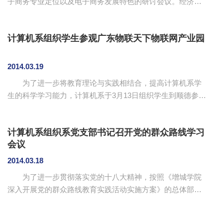
子商务专业定位以及电子商务发展特色的研讨会议。经济系
意谋发展，凝练特色...
电子商务专业学科头人袁泽沛教授，副主任陆川、张燕，电
子商务专业张向阳、白丽、蒋文锋老师以及企业发展研究中
计算机系组织学生参观广东物联天下物联网产业园
心主任蒋星老师出席了会议。 会议上，袁泽沛教授指
出，在电子商务快速发展的背景下有必要思考电子商务专业
的定位，探讨电子商务专业教学内容的充实，进一步凝练特
2014.03.19
色。同时，他也指出电子商务的行业发展和专业教育存在一
为了进一步将教育理论与实践相结合，提高计算机系学
定的差距，请各位老师围绕这些问题提出自己的看法和见
生的科学学习能力，计算机系于3月13日组织学生到顺德参观
解。陆川强调电子商务...
广东物联天下物联网产业园，本次活动由计算机系副主任吴
广裕、文哲雄副教授、硬件教研室主任王新忠、计算机系13
计算机系组织系党支部书记召开党的群众路线学习
级物联网班学生等。 广东物联网产业园对我院老师和学
会议
生的到来表示热烈欢迎，同时向大家具体介绍了产业园，广
东物联网产业园自开园以来，先后同IBM、软通动力、台湾
2014.03.18
TCA会员企业、中科院、北京大学等国际、国内知名企业及
为了进一步贯彻落实党的十八大精神，按照《增城学院
机构纷纷签约入驻。该园区拥有顶级WIOT物联网体验馆，能
深入开展党的群众路线教育实践活动实施方案》的总体部署
够更好地...
和安排，3月18日上午，计算机系在第二行政楼202室组织计
算机系各党支部书记召开党的群众路线学习会议。计算机系