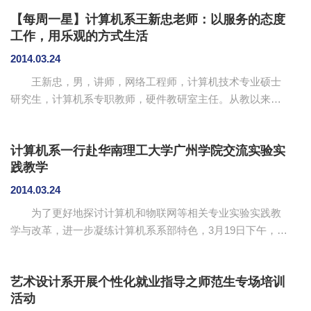
广裕，系教师邹艳碧副教授、黄金雪、邱珍珍、叶嫣，计算
【每周一星】计算机系王新忠老师：以服务的态度
机系2013级电子信息科学与技术专业和2012级计算机科学与
工作，用乐观的方式生活
技术（物联网工程）专业的学生参加了学习。 广东省物
联网体验中心研究院公共事业部主任黄小威，物联网公共技
2014.03.24
术支持支持中心项目主管鄢丹和体验中心相关公司技术人员
王新忠，男，讲师，网络工程师，计算机技术专业硕士
热情地接待了我院师生，为他们具体展示了物联网和云计算
研究生，计算机系专职教师，硬件教研室主任。从教以来多
在交通、医...
次被评为“优秀教师”、“先进工作者”。 主讲《计算机网络》、
《网络规划与设计》、《JAVA SOCKET 通信编程》等相关
计算机系一行赴华南理工大学广州学院交流实验实
的课程，2013年度被评为华南师范大学增城学院优秀教职
践教学
工。组织、申报、指导和培训第四届、第五届“蓝桥杯”全国软
件设计大赛，多次指导学生参加学科竞赛并获奖。 用心工
2014.03.24
作，服务学生 在教学过程中，他经常教导学生“鸟欲先飞
为了更好地探讨计算机和物联网等相关专业实验实践教
先展翅，人求上进先读书”，引导学生学会读书，读...
学与改革，进一步凝练计算机系系部特色，3月19日下午，计
算机系组织老师前往华南理工大学广州学院计算机工程学院
交流。计算机系副主任吴广裕，教师李绍强、梁建军和廖明
艺术设计系开展个性化就业指导之师范生专场培训
华等参加了本次交流。华南理工大学广州学院实验中心主任
活动
杨柱学、办公室主任罗军、实验中心李子健老师等的热情接