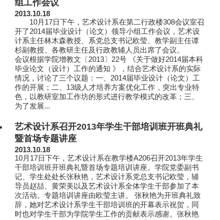
组工作会议
2013.10.18
10月17日下午，艺术设计系在第二行政楼308会议室召
开了2014届毕业设计（论文）领导小组工作会议，艺术设
计系主任林木森教授、系党总支书记欧莹、教学副主任谭
杉副教授、各教研主任及行政教辅人员出席了会议。
会议根据学院增教文〔2013〕22号 《关于做好2014届本科
毕业论文（设计）工作的通知 》，结合艺术设计系的实际
情况，讨论了三个议题：一、2014届毕业设计（论文）工
作的开展；二、13级人才培养方案优化工作，突出专业特
色，以教研室加工作坊的形式进行教学模式的改革；三、
为了发展...
艺术设计系召开2013年学生干部培训班开班典礼
暨首场专题讲座
2013.10.18
10月17日下午，艺术设计系在教学楼A206召开2013年学生
干部培训班开班典礼暨首场专题培训讲座。学院党委副书
记、学生处处长张秋艳，艺术设计系党总支书记欧莹，辅
导员赵喆、黄荣美以及艺术设计系全体学生干部参加了本
次活动。专题培训讲座由欧莹主讲。 张秋艳为开班典礼致
辞，她对艺术设计系学生干部培训班的开幕表示祝贺，同
时也对学生干部为学院学生工作的贡献表示感谢。张秋艳