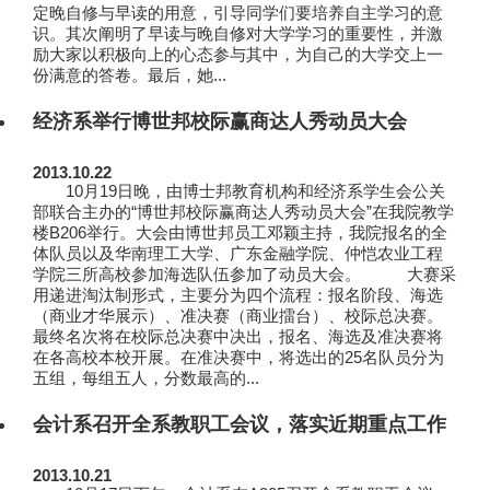
定晚自修与早读的用意，引导同学们要培养自主学习的意
识。其次阐明了早读与晚自修对大学学习的重要性，并激
励大家以积极向上的心态参与其中，为自己的大学交上一
份满意的答卷。最后，她...
经济系举行博世邦校际赢商达人秀动员大会
2013.10.22
10月19日晚，由博士邦教育机构和经济系学生会公关
部联合主办的“博世邦校际赢商达人秀动员大会”在我院教学
楼B206举行。大会由博世邦员工邓颖主持，我院报名的全
体队员以及华南理工大学、广东金融学院、仲恺农业工程
学院三所高校参加海选队伍参加了动员大会。 大赛采
用递进淘汰制形式，主要分为四个流程：报名阶段、海选
（商业才华展示）、准决赛（商业擂台）、校际总决赛。
最终名次将在校际总决赛中决出，报名、海选及准决赛将
在各高校本校开展。在准决赛中，将选出的25名队员分为
五组，每组五人，分数最高的...
会计系召开全系教职工会议，落实近期重点工作
2013.10.21