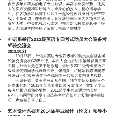
自己多年来积累的电子专业知识、丰富的比赛经验、扎实
大的实践技能和科研能力，全身心的投入，精心指导学
生。在各项学科比赛中和师生一起经过夜以继日的艰苦奋
战，不负众望，连创佳绩，多次获得国际国内各项学科竞
赛的大奖。中央电视台和南方卫视台对我校参赛队作了报
道，为增城学院争得了荣誉，提高了增城学...
外语系举行2012级英语专四考试动员大会暨备考
经验交流会
2013.10.21
10月16日，外语系英语专业四级考试动员大会暨备考
经验交流会在C205举行。本次大会由外语系辅导员黄玉亭
主持，外语系党总支书记徐超、外语系2011级专业英语四
级成绩优秀同学代表刘洒玫、张鸿萧、卢穗娟和陈旭鹏与
外语系2012级英语专业全体同学一起探讨专四备考战略。
会议开始，黄玉亭分别从全国、独立学院及我院三个
角度来分析了2012年英语专业四级考试情况，突出了专四
备考的紧迫感和必要性。2011级学生代表通过精美的
PPT，与同学们分享了自己备考时详细的计划和独特的技
巧。卢穗娟分享了自...
艺术设计系召开2014届毕业设计（论文）领导小