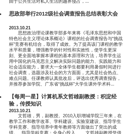
由于公共生活对私人生活的越界侵占，...
思政部举行2012级社会调查报告总结表彰大会
2013.10.21
思想政治理论课教学部多年来将《毛泽东思想和中国
特色社会主义理论体系概论》课程的社会调查报告与“挑战
杯”竞赛有机结合，取得了成效。为了提高该门课程的教学
水平和质量，增强教学的针对性和实效性，使学生更深
刻、更全面地掌握本课程的基本原理和方法，培养学生运
用中国化的马克思主义解决实际问题的能力、实践能力和
社会适应能力，要求大一全体学生都要利用暑假时间进行
社会调查，选题涉及社会的方方面面，尤其是社会热点、
难点问题。任课教师认真批改后，评选出优秀调查报告，
并推荐参加学院、广东省“挑战杯”大学生课外学术科...
【每周一星】计算机系文哲雄副教授：积淀经
验，传授知识
2013.10.21
文哲雄，男，副教授。2010入职增城学院三年来，在
教学工作和教学改革、学科建设、实验室建设、指导学生
学科竞赛、指导培养中青年教师等方面做出了突出的成
绩。 指导学科竞赛：全身心投入 文哲雄副教授凭借