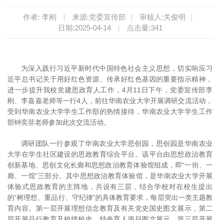
作者: 李刚
|
来源:党委宣传部
|
审核人:关俊明
|
日期:2025-04-14
|
点击量:
341
为深入践行习近平新时代中国特色社会主义思想，切实响应习
近平总书记关于用好红色资源、传承好红色基因的重要指示精神，
进一步提升我校党建思政育人工作，4月11日下午，党委宣传部李
刚、李嘉嘉老师等一行4人，前往华南农业大学开展调研交流活动，
受到华南农业大学学生工作部的热情接待，华南农业大学学生工作
部钟奕菲老师参加此次交流活动。
调研团队一行参观了华南农业大学思创园，思创园是华南农业
大学在学生社区建设的思政教育综合平台。该平台由思想政治教育
创新基地、思创文化长廊和思想政治教育体验馆组成，即“一街、一
廊、一馆”三部分。其中思想政治教育体验馆，是华南农业大学开展
体验式思政教育的主阵地，共设有三层，结合学校对在校生提出
的“树理想、重品行、守纪律”的具体教育要求，每层突出一类主题教
育内容。第一层开展理想信念教育及有关党史国史图文展示，第二
层开展品行教育及校情校史、特色育人项目图文展示，第三层开展