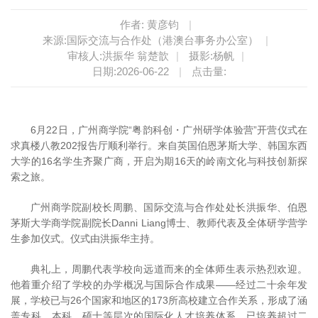
作者: 黄彦钧
|
来源:国际交流与合作处（港澳台事务办公室）
|
审核人:洪振华 翁楚歆
|
摄影:杨帆
|
日期:2026-06-22
|
点击量:
6月22日，广州商学院“粤韵科创・广州研学体验营”开营仪式在
求真楼八教202报告厅顺利举行。来自英国伯恩茅斯大学、韩国东西
大学的16名学生齐聚广商，开启为期16天的岭南文化与科技创新探
索之旅。
广州商学院副校长周鹏、国际交流与合作处处长洪振华、伯恩
茅斯大学商学院副院长Danni Liang博士、教师代表及全体研学营学
生参加仪式。仪式由洪振华主持。
典礼上，周鹏代表学校向远道而来的全体师生表示热烈欢迎。
他着重介绍了学校的办学概况与国际合作成果——经过二十余年发
展，学校已与26个国家和地区的173所高校建立合作关系，形成了涵
盖专科、本科、硕士等层次的国际化人才培养体系，已培养超过二