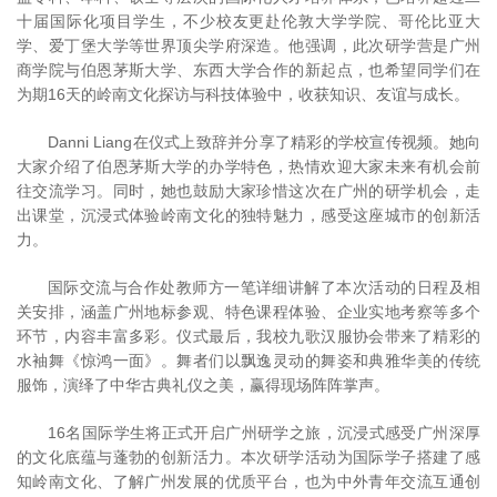
十届国际化项目学生，不少校友更赴伦敦大学学院、哥伦比亚大
学、爱丁堡大学等世界顶尖学府深造。他强调，此次研学营是广州
商学院与伯恩茅斯大学、东西大学合作的新起点，也希望同学们在
为期16天的岭南文化探访与科技体验中，收获知识、友谊与成长。
Danni Liang在仪式上致辞并分享了精彩的学校宣传视频。她向
大家介绍了伯恩茅斯大学的办学特色，热情欢迎大家未来有机会前
往交流学习。同时，她也鼓励大家珍惜这次在广州的研学机会，走
出课堂，沉浸式体验岭南文化的独特魅力，感受这座城市的创新活
力。
国际交流与合作处教师方一笔详细讲解了本次活动的日程及相
关安排，涵盖广州地标参观、特色课程体验、企业实地考察等多个
环节，内容丰富多彩。仪式最后，我校九歌汉服协会带来了精彩的
水袖舞《惊鸿一面》。舞者们以飘逸灵动的舞姿和典雅华美的传统
服饰，演绎了中华古典礼仪之美，赢得现场阵阵掌声。
16名国际学生将正式开启广州研学之旅，沉浸式感受广州深厚
的文化底蕴与蓬勃的创新活力。本次研学活动为国际学子搭建了感
知岭南文化、了解广州发展的优质平台，也为中外青年交流互通创