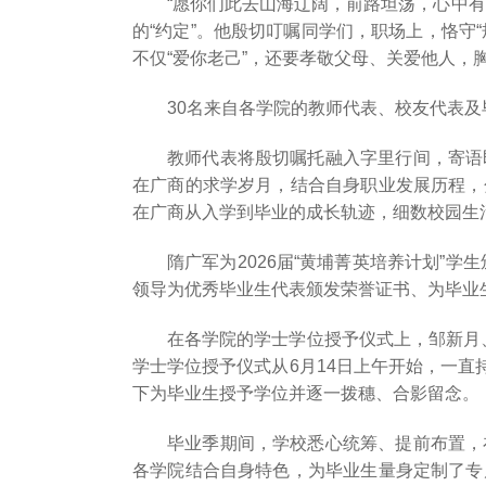
“愿你们此去山海辽阔，前路坦荡，心中
的“约定”。他殷切叮嘱同学们，职场上，恪守
不仅“爱你老己”，还要孝敬父母、关爱他人，
30名来自各学院的教师代表、校友代表
教师代表将殷切嘱托融入字里行间，寄语
在广商的求学岁月，结合自身职业发展历程，
在广商从入学到毕业的成长轨迹，细数校园生
隋广军为2026届“黄埔菁英培养计划”
领导为优秀毕业生代表颁发荣誉证书、为毕业生
在各学院的学士学位授予仪式上，邹新月、
学士学位授予仪式从6月14日上午开始，一直
下为毕业生授予学位并逐一拨穗、合影留念。
毕业季期间，学校悉心统筹、提前布置，
各学院结合自身特色，为毕业生量身定制了专