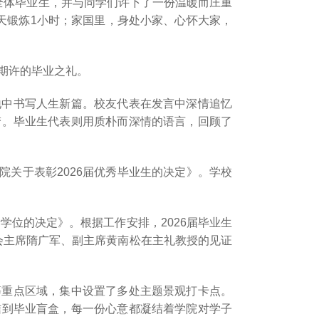
全体毕业生，并与同学们许下了一份温暖而庄重
每天锻炼1小时；家国里，身处小家、心怀大家，
期许的毕业之礼。
地中书写人生新篇。校友代表在发言中深情追忆
梦。毕业生代表则用质朴而深情的语言，回顾了
院关于表彰2026届优秀毕业生的决定》。学校
学位的决定》。根据工作安排，2026届毕业生
员会主席隋广军、副主席黄南松在主礼教授的见证
等重点区域，集中设置了多处主题景观打卡点。
信到毕业盲盒，每一份心意都凝结着学院对学子