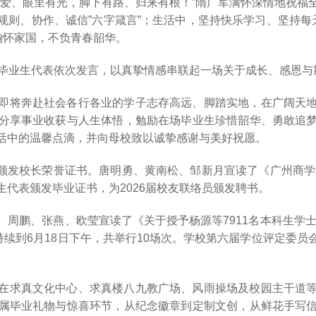
有爱、眼里有光，脚下有路、归来有根！”隋广军满怀深情地祝福
“规则、协作、诚信”六字箴言”；生活中，坚持快乐学习、坚持
胸怀家国，不负青春韶华。
及毕业生代表依次发言，以真挚情感串联起一场关于成长、感恩与
即将奔赴社会各行各业的学子志存高远、脚踏实地，在广阔天
分享事业收获与人生体悟，勉励在场毕业生珍惜韶华、勇敢追
活中的温馨点滴，并向母校致以诚挚感谢与美好祝愿。
学生颁发校长荣誉证书。唐明勇、黄南松、邹新月宣读了《广州商学
代表颁发毕业证书，为2026届校友联络员颁发聘书。
周鹏、张燕、欧莹宣读了《关于授予杨源等7911名本科生学士
持续到6月18日下午，共举行10场次。学校第六届学位评定委
在求真文化中心、求真楼八九教广场、风雨操场及校园主干道
属毕业礼物与惊喜环节，从纪念徽章到定制文创，从鲜花手写