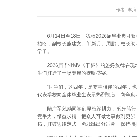
作者: 李
6月14日至18日，我校2026届毕业
柏略，副校长熊建文、邹新月、周鹏，校长助理
学子。
2026届毕业MV《干杯》的悠扬旋律
生们打造了一场专属的视听盛宴。
“同学们，这四年，是变革相伴的四年，
代表学校向全体毕业生表示热烈祝贺，向辛勤
隋广军勉励同学们厚植深耕力，躬身笃行
竞争力，精益求精，把众人可做之事做到更强
拓，打破思维定式，勇敢跳出舒适圈，保持拥