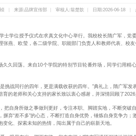
润祯
|
来源:品牌宣传部
|
审核人:翁楚歆
|
日期:2026-06-18
|
典礼暨学士学位授予仪式在求真文化中心举行。我校校长隋广军，
张燕、欧莹，各二级学院、职能部门负责人和教师代表、校友代表
在现场久久回荡。来自10个学院的特别节目轮番炸场，同学们用
也是挑战同行的四年，更是满载收获的四年。”典礼上，隋广军发
培育的老师和关心支持的家长致以衷心感谢，并深情回顾了202
，把自身所做之事做到更好，专注本职、脚踏实地，不断突破
，摒弃“差不多”的心态，不断打造自身优势，锤炼自身竞争力；
抱变化、探索未知的热情，闯出属于自己的崭新天地。