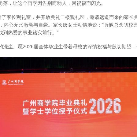
角落，让这个雨季因告别而动人，因祝福而闪光。
设置了家长观礼室，并开放典礼二楼观礼区，邀请远道而来的家长
，内心无比激动与自豪。家长唐女士动情地说：“听他总念叨校
找到热爱的事业踏实前行。”
的洗尘。愿2026届全体毕业生带着母校的深情祝福与殷切期望