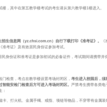
试楼，其中在第五教学楼考试的考生请从第六教学楼1楼进入。
信息网（yz.chsi.com.cn）自行下载打印《准考证》。
《
《准考证》及有效居民身份证参加考试。
居民身份证和准考证是参加初试的必备证件，考试期间请携带并
检门检查，考点在教学楼设置考场封闭区，
考生进入校园后，须
过智能安检门检查后方可进入考场封闭区。
严禁考生携带各类电
生：
匙、磁卡、打火机、金属手镯、戒指、项链等物品，不穿带有金属