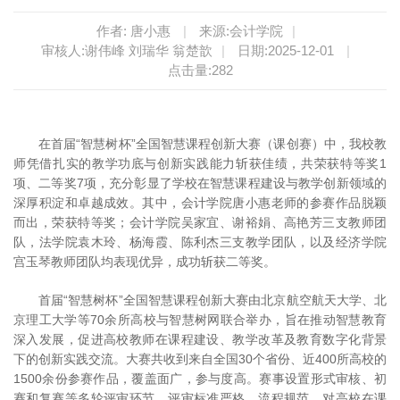
作者: 唐小惠
|
来源:会计学院
|
审核人:谢伟峰 刘瑞华 翁楚歆
|
日期:2025-12-01
|
点击量:
282
在首届“智慧树杯”全国智慧课程创新大赛（课创赛）中，我校教
师凭借扎实的教学功底与创新实践能力斩获佳绩，共荣获特等奖1
项、二等奖7项，充分彰显了学校在智慧课程建设与教学创新领域的
深厚积淀和卓越成效。其中，会计学院唐小惠老师的参赛作品脱颖
而出，荣获特等奖；会计学院吴家宜、谢裕娟、高艳芳三支教师团
队，法学院袁木玲、杨海霞、陈利杰三支教学团队，以及经济学院
宫玉琴教师团队均表现优异，成功斩获二等奖。
首届“智慧树杯”全国智慧课程创新大赛由北京航空航天大学、北
京理工大学等70余所高校与智慧树网联合举办，旨在推动智慧教育
深入发展，促进高校教师在课程建设、教学改革及教育数字化背景
下的创新实践交流。大赛共收到来自全国30个省份、近400所高校的
1500余份参赛作品，覆盖面广，参与度高。赛事设置形式审核、初
赛和复赛等多轮评审环节，评审标准严格，流程规范，对高校在课