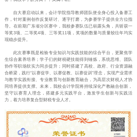
自大赛启动以来，会计学院指导教师团队便全身心投入备赛工
作，针对案例创作反复研讨、逐字打磨，为参赛学子提供全方位指
导。在前期广东省分区赛中，我校参赛队伍已崭露头角，共斩获一
等奖3项、二等奖4项、三等奖11项，奖项的数量与质量较往年均实
现稳步提升。
此次赛事既是检验专业知识与实践技能的综合平台，更聚焦学
生综合素养培养；学子们的财税硬技能得到锤炼，系统思维、团队
协作等职场软实力同步提升；同时搭建了高校、政府、行业资源融
合桥梁，践行“以赛促学、以赛促教、以赛促训”理念，实现产业需求
与教学实践衔接、专业教育与创新教育融合，为高层次财税人才协
同培养提供支撑。未来，我校会计学院将持续深化产教融合创新，
坚守以赛育人理念，搭建多元实践平台，激发学生创新与实践活
力，着力培养复合型财税专业人才。