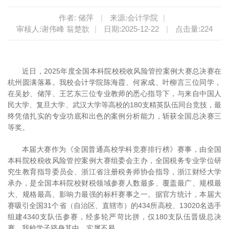
作者: 储萍
|
来源:会计学院
|
审核人:谢伟峰 翁楚歆
|
日期:2025-12-22
|
点击量:
224
近日，2025年度全国本科院校税收风险管控案例大赛总决赛在
杭州圆满落幕。我校会计学院陈海霞、何家成、叶柳言三位同学，
在吴妙、储萍、王艺东三位专业教师的悉心指导下，与来自中国人
民大学、复旦大学、武汉大学等高校的180支精英队伍同台竞技，最
终凭借扎实的专业功底和出色的案例分析能力，斩获全国总决赛三
等奖。
本届大赛作为《全国普通高校学科竞赛排行榜》赛事，由全国
本科院校税收风险管控案例大赛组委会主办，全国税务专业学位研
究生教育指导委员会、浙江省注册税务师协会指导，浙江财经大学
承办，是全国本科院校财税领域参赛人数最多、覆盖最广、规模最
大、规格最高、影响力最强的标杆赛事之一。据官方统计，本届大
赛吸引全国31个省（自治区、直辖市）的434所高校、13020名选手
组建4340支队伍参赛，经多轮严苛比拼，仅180支队伍晋级总决
赛，我校学子跻身其中，实属不易。