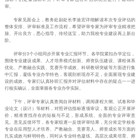
审。
专家见面会上，教务处副处长李迪宏详细解读本次专业评估的
整体安排、评审标准及工作流程，希望评审专家为评审专业精准把
脉、开出良方，悉心指导、传经送宝，助力我校专业建设再上新台
阶。
评审分3个小组同步开展专业汇报环节。各学院紧扣办学定位，
围绕专业建设成果、人才培养模式创新、师资队伍建设、课程体系
优化、产教融合实践、竞赛升学成效、科研教研突破等方面进行集
中汇报，凝练专业办学特色，客观剖析现存不足，全面展现专业建
设的成效。专家们认真聆听汇报并对评估材料中存在的疑点一一进
行核实确认，全面掌握各专业办学实际。
下午，评审专家认真查阅自评材料，调阅课程大纲、试卷和毕
业论文（设计）等材料，对照评估指标逐项审议，客观公正开展评
价，精准查找存在的短板与不足，形成系统、全面的专业评审意
见。意见反馈环节，各专家组逐一反馈评审结果，充分肯定学校各
专业在应用型人才培养、产教融合、竞赛育人、师资成长等方面的
扎实成效与鲜明特色，同时从专业特色凝练、高层次成果培育、师