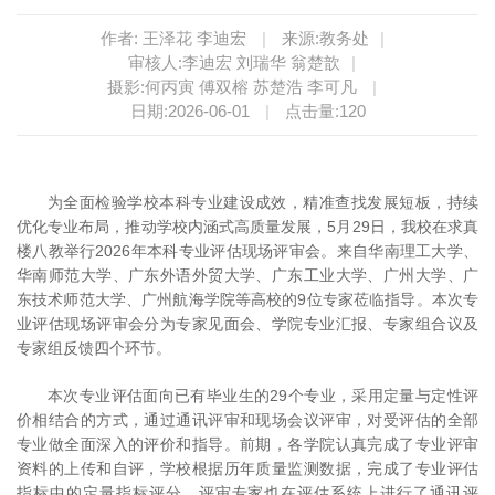
作者: 王泽花 李迪宏
|
来源:教务处
|
审核人:李迪宏 刘瑞华 翁楚歆
|
摄影:何丙寅 傅双榕 苏楚浩 李可凡
|
日期:2026-06-01
|
点击量:
120
为全面检验学校本科专业建设成效，精准查找发展短板，持续
优化专业布局，推动学校内涵式高质量发展，
5月29日，
我校在求真
楼八教举行
2026年本科专业评估
现场评审会。来自华南理工大学、
华南师范大学、广东外语外贸大学、广东工业大学、广州大学、广
东技术师范大学、广州航海学院等高校的9位专家莅临指导。本次专
业评估现场评审会分为专家见面会、学院专业汇报、专家组合议及
专家组反馈四个环节。
本次专业评估面向已有毕业生的29个专业，采用定量与定性评
价相结合的方式，通过通讯评审和现场会议评审，对受评估的全部
专业做全面深入的评价和指导。前期，各学院认真完成了专业评审
资料的上传和自评，学校根据历年质量监测数据，完成了专业评估
指标中的定量指标评分，评审专家也在评估系统上进行了通讯评