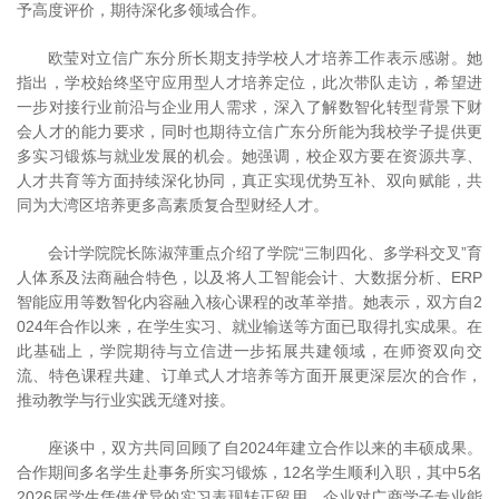
予高度评价，期待深化多领域合作。
欧莹对立信广东分所长期支持学校人才培养工作表示感谢。她
指出，学校始终坚守应用型人才培养定位，此次带队走访，希望进
一步对接行业前沿与企业用人需求，深入了解数智化转型背景下财
会人才的能力要求，同时也期待立信广东分所能为我校学子提供更
多实习锻炼与就业发展的机会。她强调，校企双方要在资源共享、
人才共育等方面持续深化协同，真正实现优势互补、双向赋能，共
同为大湾区培养更多高素质复合型财经人才。
会计学院院长陈淑萍重点介绍了学院“三制四化、多学科交叉”育
人体系及法商融合特色，以及将人工智能会计、大数据分析、ERP
智能应用等数智化内容融入核心课程的改革举措。她表示，双方自2
024年合作以来，在学生实习、就业输送等方面已取得扎实成果。在
此基础上，学院期待与立信进一步拓展共建领域，在师资双向交
流、特色课程共建、订单式人才培养等方面开展更深层次的合作，
推动教学与行业实践无缝对接。
座谈中，双方共同回顾了自2024年建立合作以来的丰硕成果。
合作期间多名学生赴事务所实习锻炼，12名学生顺利入职，其中5名
2026届学生凭借优异的实习表现转正留用。企业对广商学子专业能