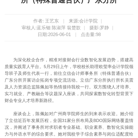
作者: 王艺东
|
来源:会计学院
|
审核人:蓝乐钿 陈淑萍 翁楚歆
|
摄影:罗静
|
日期:2026-06-01
|
点击量:
98
为深化校企合作，精准对接财会行业数智化发展趋势，搭建高
质量实践育人平台。5月29日上午，学校校长助理欧莹率会计学院领
导班子及师生代表一行，前往立信会计师事务所（特殊普通合伙）
广东分所开展访企拓岗专项交流活动。立信广东分所执行所长吴震
及人力资源总监陈佩如等热情接待我校一行。双方围绕人才培养、
实习就业、产教融合等议题深入座谈，共同探索数智化转型背景下
财会专业人才培养新路径。
座谈会上，陈佩如对广州商学院师生的到来表示欢迎。她介绍
了立信近百年发展历程，全国31家分所布局及BDO国际网络覆盖情
况，并阐述了事务所对求职者专业基础、职业素养、数智化实操能
力与外语水平的综合要求。她对我校学子综合素养与岗位适配度给